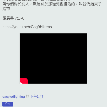
叫你們歸於別人，就是歸於那從死裡復活的，叫我們結果子
給神
羅馬書 7:1~6
https://youtu.be/xGsg9Hktens
easyledlighting
於
下午1:47
分享