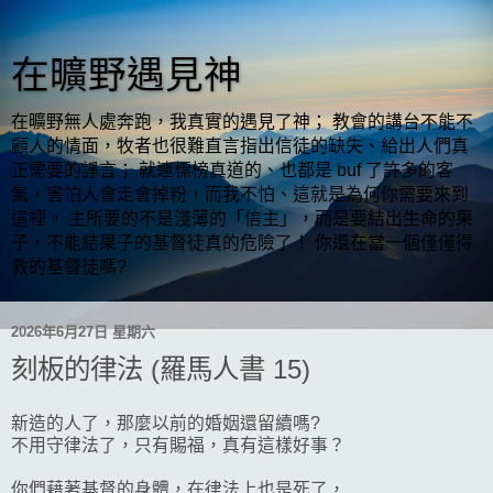
在曠野遇見神
在曠野無人處奔跑，我真實的遇見了神； 教會的講台不能不
顧人的情面，牧者也很難直言指出信徒的缺失、給出人們真
正需要的諍言； 就連標榜真道的、也都是 buf 了許多的客
氣，害怕人會走會掉粉，而我不怕、這就是為何你需要來到
這裡。 主所要的不是淺薄的「信主」，而是要結出生命的果
子，不能結果子的基督徒真的危險了！ 你還在當一個僅僅得
救的基督徒嗎?
2026年6月27日 星期六
刻板的律法 (羅馬人書 15)
新造的人了，那麼以前的婚姻還留續嗎?
不用守律法了，只有賜福，真有這樣好事？
你們藉著基督的身體，在律法上也是死了，