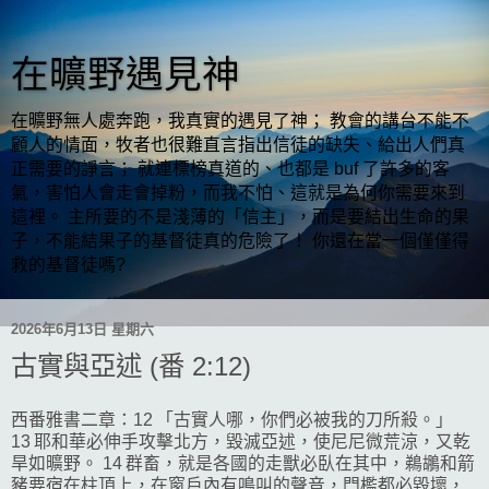
在曠野遇見神
在曠野無人處奔跑，我真實的遇見了神； 教會的講台不能不
顧人的情面，牧者也很難直言指出信徒的缺失、給出人們真
正需要的諍言； 就連標榜真道的、也都是 buf 了許多的客
氣，害怕人會走會掉粉，而我不怕、這就是為何你需要來到
這裡。 主所要的不是淺薄的「信主」，而是要結出生命的果
子，不能結果子的基督徒真的危險了！ 你還在當一個僅僅得
救的基督徒嗎?
2026年6月13日 星期六
古實與亞述 (番 2:12)
西番雅書二章：12 「古實人哪，你們必被我的刀所殺。」
13 耶和華必伸手攻擊北方，毀滅亞述，使尼尼微荒涼，又乾
旱如曠野。 14 群畜，就是各國的走獸必臥在其中，鵜鶘和箭
豬要宿在柱頂上，在窗戶內有鳴叫的聲音，門檻都必毀壞，