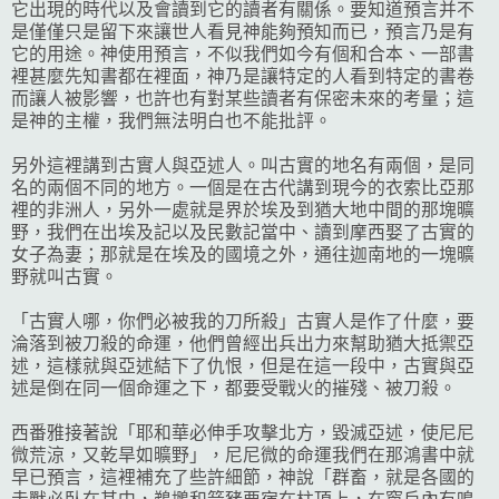
它出現的時代以及會讀到它的讀者有關係。要知道預言并不
是僅僅只是留下來讓世人看見神能夠預知而已，預言乃是有
它的用途。神使用預言，不似我們如今有個和合本、一部書
裡甚麼先知書都在裡面，神乃是讓特定的人看到特定的書卷
而讓人被影響，也許也有對某些讀者有保密未來的考量；這
是神的主權，我們無法明白也不能批評。
另外這裡講到古實人與亞述人。叫古實的地名有兩個，是同
名的兩個不同的地方。一個是在古代講到現今的衣索比亞那
裡的非洲人，另外一處就是界於埃及到猶大地中間的那塊曠
野，我們在出埃及記以及民數記當中、讀到摩西娶了古實的
女子為妻；那就是在埃及的國境之外，通往迦南地的一塊曠
野就叫古實。
「古實人哪，你們必被我的刀所殺」古實人是作了什麼，要
淪落到被刀殺的命運，他們曾經出兵出力來幫助猶大抵禦亞
述，這樣就與亞述結下了仇恨，但是在這一段中，古實與亞
述是倒在同一個命運之下，都要受戰火的摧殘、被刀殺。
西番雅接著說「耶和華必伸手攻擊北方，毀滅亞述，使尼尼
微荒涼，又乾旱如曠野」，尼尼微的命運我們在那鴻書中就
早已預言，這裡補充了些許細節，神說「群畜，就是各國的