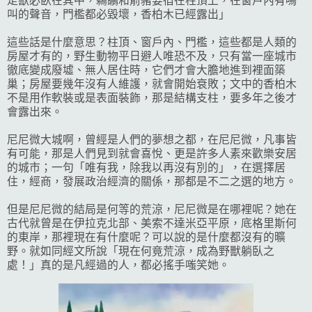
走獸必臥在其中，鵜鶘和箭豬要宿在柱頂上，在窗戶內有鳴
叫的聲音，門檻都必毀壞，香柏木已經露出」
這些話是什麼意思？柱頂、窗戶內、門檻，這些都是人類的
房屋才有的，野生動物
平日避人唯恐不及，只有當一座城市
徹底變成廢墟、無人居住時，它們才會大膽地進到裡面築
巢
；房屋要幾年沒有人維護，就會開始衰敗；文中的香柏木
不是用作軟裝或是表面裝飾，那是結構支柱，要多年之後才
會露出來。
尼尼微大城啊，曾經是人們的夢想之都，在尼尼微，凡事皆
有可能，那是人們見到就會喜悅、更是許多人素來歡樂安居
的城市；一句「唯有我，除我以再沒有別的」，在選擇居
住，經商，發展政治經濟的關係，那都是不二之選的地方。
但是尼尼微的結局是何等的荒涼，尼尼微是在哪裡呢？她在
古代就曾是在伊拉克北部、美索不達米亞平原，底格里斯何
的東岸，那裡現在有什麼呢？可以說的是什麼都沒有的曠
野。就如同經文所說「現在何竟荒涼，成為野獸躺臥之
處！」真的是凡經過的人，都必搖手嗤笑她。