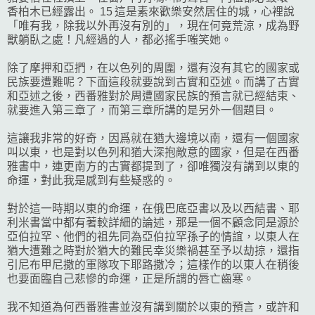
香柏木已經露出。 15 這是素來歡樂安然居住的城，心裡說
「唯有我，除我以外再沒有別的」，現在何竟荒涼，成為野
獸躺臥之處！凡經過的人，都必搖手嗤笑她。
除了摩押和亞捫，在以色列的周圍，還有沒有其它的國家或
民族要遭難呢？下面這段就要說到古實和亞述。而講了古實
和亞述之後，西番雅對於周遭國家民族的預言就已經結束、
就要進入第三章了，而第三章所講的是另外一個題目。
這讓我非常的好奇，因爲就在猶大邊境以南，還有一個國家
叫以東，也是對以色列和猶大深抱敵意的國家，但是在西番
雅書中，連更南方的古實都提到了，卻唯獨沒有講到以東的
命運，對此我是感到有些疑惑的。
對於這一時期以東的命運，在俄巴底亞書以及以西結書、耶
利米書當中都有著較詳細的論述，那是一個不顧念同是源於
亞伯拉罕、他們的祖先同為亞伯拉罕孫子的情誼，以東人在
猶大遭難之時對於猶大的難民幸災樂禍甚至予以劫掠，還指
引尼布甲尼撒的軍隊攻下耶路撒冷；這樣作的以東人在稍後
也要面臨自己悲慘的命運，正是所謂的唇亡齒寒。
我不知道為何西番雅書並沒有講到關於以東的預言，或許和