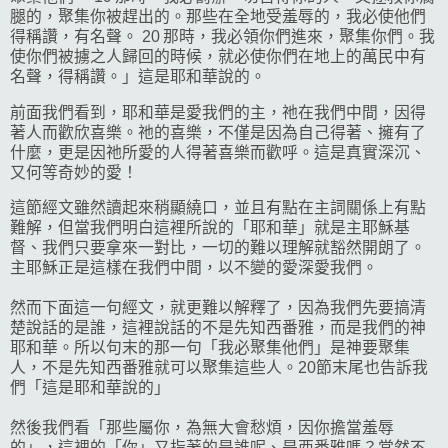
腿的，聚集你被趕出的。那些在全地受羞辱的，我必使他們
得稱讚，有名聲。 20 那時，我必領你們進來，聚集你們。我
使你們被擄之人歸回的時候，就必使你們在地上的萬民中有
名聲，得稱讚。」這是耶和華說的。
前面我們看到，耶和華是愛我們的主，祂在我們中間，因得
著人而歡欣喜樂。祂的喜樂，不僅是因為自己得著、擁有了
什麼，更是因祂所愛的人得著喜樂而歡呼。這是真實深沉、
又何等奇妙的愛！
這節經文雖然讀起來稍顯繞口，
並且有點在主詞關係上有點
難解，
但當我們明白這裡所說的「耶和華」就是主耶穌基
督、
我們只要拿來一對比，
一切的難以理解就豁然開朗了。
主耶穌正是這樣在我們中間，以不變的愛深愛我們。
然而下面這一句經文，就更難以解釋了，因為我們先要搞清
楚說話的是誰，這裡說話的不是先知西番雅，而是我們的神
耶和華。所以句末的那一句「我必聚集他們」是神要聚集
人，不是先知西番雅就可以聚集這些人。20節末尾也告訴我
們「這是耶和華說的」
然後我們看「那些屬你，為無大會愁煩，因你擔當羞辱
的」，這裡的「你」又指著的是誰呢、是西番雅嗎？當然不