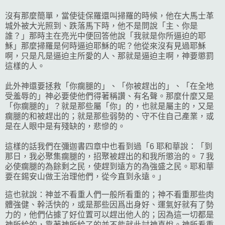
沒有那麼簡單，當使徒保羅還叫掃羅的時候，他在大馬士革
城外被大光照到、跌落馬下時，他不是問說「主、你是
誰？」那時主在亮光中便回答他說「我就是你所逼迫的耶
穌」那麼掃羅是何時逼迫耶穌的呢？他從來沒有見過耶穌
啊，只是凡是逼迫主所愛的人、那就是逼迫主啊，神要懲罰
這樣的人。
此外神還要拯救「你瘸腿的」、「你被趕出的」、「在全地
受羞辱的」神必要使他們得著稱讚、有名聲。那麼什麼又是
「你瘸腿的」？就是那些屬「你」的，也就是屬主的，又是
瘸腿的和被趕出的；就是那些弱勢的、守不住自己產業，或
是在人眼中是有殘缺的，悲慘的。
這樣的話我們在彌迦書四章中也看到過「6 耶和華說：「到
那日，我必聚集瘸腿的，招聚被趕出的和我所懲治的。 7 我
必使瘸腿的為餘剩之民，使趕到遠方的為強盛之民。耶和華
要在錫安山做王治理他們，從今直到永遠。」
這也就說：神並不看重人們一般所看重的；神不看重那些肉
體強健、幹活快的，或是那些因爲出身好、運氣好就有了勢
力的，他們佔據了好位置可以趕出他人的；因為這一切都是
神所給的，靠著神所給了的並不能就此討神喜悅。神所看重