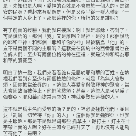
是、先知也是人啊，愛神的百姓是不會屬於一個人的。是錫
安的民嗎？看起來有點像是，但是又似乎從一群人轉到了一
個特定的人身上了。那麼這裡的你，所指的又是誰呢？
有了前面的經驗，我們就直接說：啊！就是耶穌，答對了，
可是說話的、那個「我」又是誰呢？是神，是的！那個說話
的耶和華神，和那個「耶和華你的神」是被稱爲「他」的，
豈不是兩個不同的主體嗎？這就是在舊約中的西番雅書也在
告訴人們：至少有兩個位格的神在這裡，就是父神和稱為耶
和華的彌賽亞。
明白了這一點，我們來看看誰有是屬於耶和華的百姓。在這
裡我們看到有至少有兩個檢驗的條件，就是「為無大會愁
煩，因你擔當羞辱的」。這些人喜愛參與敬拜神的聚會，當
大會因故而被停止，他們就愁煩；甚至，這些人是可以爲了
彌賽亞、耶和華而擔當羞辱的，神就要聚集這樣的人。
這不就是爲主名而受辱的嗎？是的，神必要拯救他們，並且
要「罰辦一切苦待『你』的人」，這個你就是彌賽亞，也就
是主耶穌。那是不是就是罰那些 抓拿主，鞭打主，釘主在十
字架上面的人呢？好在主如今已經升天了，再也沒有人能夠
苦待他了，是吧？