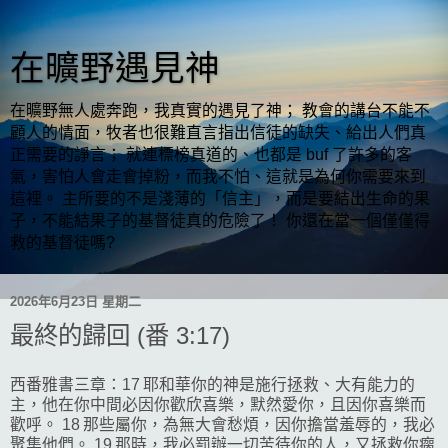
在曠野遇見神
在曠野無人處奔跑，我真實的遇見了神； 教會的講台不能不
顧人的情面，牧者也很難直言指出信徒的缺失、給出人們真
正需要的諍言； 就連標榜真道的、也都是 buf 了許多的客
氣，害怕人會走會掉粉，而我不怕、這就是為何你需要來到
這裡。 主所要的不是淺薄的「信主」，而是要結出生命的果
子，不能結果子的基督徒真的危險了！ 你還在當一個僅僅得
救的基督徒嗎?
2026年6月23日 星期二
最終的歸回 (番 3:17)
西番雅書三章：17 耶和華你的神是施行拯救、大有能力的
主，他在你中間必因你歡欣喜樂，默然愛你，且因你喜樂而
歡呼。 18 那些屬你，為無大會愁煩，因你擔當羞辱的，我必
聚集他們。 19 那時，我必罰辦一切苦待你的人，又拯救你瘸