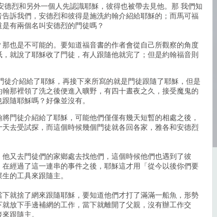
安德烈和另外一個人先認識耶穌，彼得也被帶去見他。那 我們知
音告訴我們，安德烈和彼得是施洗約翰介紹給耶穌的；而馬可福
道是有兩個名叫安德烈的門徒嗎？
？那也是不可能的。要知道福音書的作者會從自己所觀察的角度
紙，就說了耶穌收了門徒，有人跟隨他就完了；但是約翰福音則
。
將門徒介紹給了耶穌，再接下來所寫的就是門徒跟隨了耶穌，但是
約翰那裡領了洗之後便進入曠野，有四十晝夜之久，接受魔鬼的
也跟隨耶穌嗎？好像並沒有。
翰將門徒介紹給了耶穌，可能他們僅僅有幾天短暫的相處之後，
十天去受試探，而這個時候幾個門徒就各回各家，雅各和安德烈
，他又去門徒們的家鄉處去找他們，這個時候他們也遇到了彼
。在經過了這一連串的事件之後，耶穌這才用「從今以後你們要
謀生的工具來跟隨主。
當下就捨了網來跟隨耶穌，要知道他們才打了滿滿一船魚，形勢
下就放下手邊補網的工作，當下就離開了父親，沒有辦工作交
接來跟隨主。