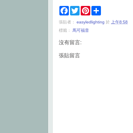
F
T
P
S
a
w
i
h
c
i
n
a
張貼者：
easyledlighting
於
上午8:58
e
t
t
r
b
t
e
e
標籤：
馬可福音
o
e
r
o
r
e
k
s
沒有留言:
t
張貼留言