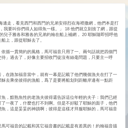
的海邊走，看見西門和西門的兄弟安得烈在海裡撒網，他們本是打
我，我要叫你們得人如得魚一樣。」 18 他們就立刻捨了網，跟從
太的兒子雅各和雅各的兄弟約翰在船上補網， 20 耶穌隨即招呼他
在船上，跟從耶穌去了。
，依循一貫簡約的風格，馬可福音只用了一、兩句話就把四個門
交待」過去了，好像主要招收門徒沒有絲毫問題，只要主一呼
音，在路加福音當中，就有一幕是記載了他們幾個漁夫在打了一
耶穌去乘坐彼得的漁船，爲了是要將船划到距離岸邊有一點距
打魚，黯熟魚性的老漁夫彼得還告訴這位年輕的夫子：我們已經
打了一夜了，什麼也打不到啊。但是不好駁了耶穌的面子，他們
網魚，這是妥妥的神蹟啊；彼得是這樣才拜服耶穌的，馬可福音
是馬可福音的記載和其它福音書的記載是有差異的！約翰福音描