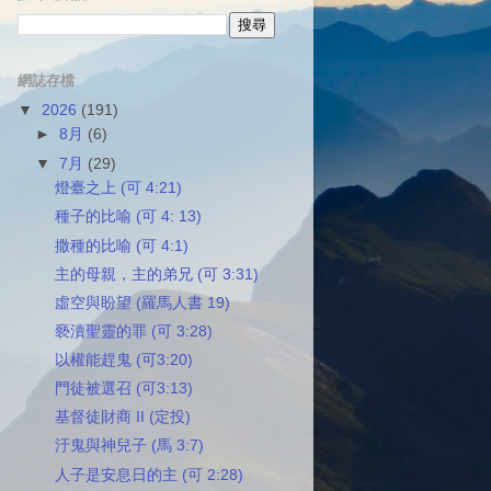
網誌存檔
▼
2026
(191)
►
8月
(6)
▼
7月
(29)
燈臺之上 (可 4:21)
種子的比喻 (可 4: 13)
撒種的比喻 (可 4:1)
主的母親，主的弟兄 (可 3:31)
虛空與盼望 (羅馬人書 19)
褻瀆聖靈的罪 (可 3:28)
以權能趕鬼 (可3:20)
門徒被選召 (可3:13)
基督徒財商 II (定投)
汙鬼與神兒子 (馬 3:7)
人子是安息日的主 (可 2:28)