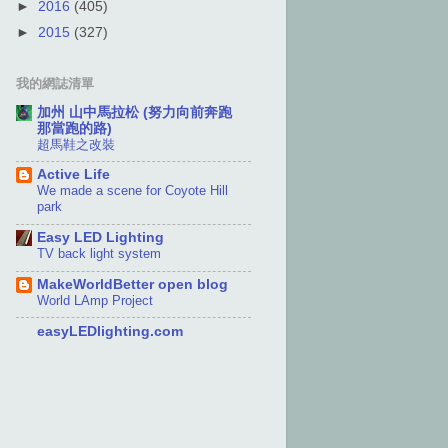
►
2016
(405)
►
2015
(327)
我的網誌清單
加州 山中馬拉松 (努力向前奔跑
那當跑的路)
超馬鞋之改裝
Active Life
We made a scene for Coyote Hill
park
Easy LED Lighting
TV back light system
MakeWorldBetter open blog
World LAmp Project
easyLEDlighting.com