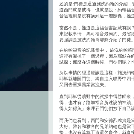
述的是:門徒是通過施洗約翰的介紹，
道西門就是彼得，也就是說：約翰福
音這裡則是沒有講到這一層關係，難
當然不是，難道是這福音書記載有誤
來記載事情，馬可福音最簡約、最省
要強調是施洗約翰爲耶穌介紹了門徒
在約翰福音的記載當中， 施洗約翰
這裡有漏掉了一個過程，因為耶穌在
試探；那麼在這個時候、門徒們呢？
所以事情的經過應該是這樣：施洗約
耶穌就離開門徒、獨自進入曠野中四
又回去重操舊業當漁夫。
直到耶穌從曠野中的試探中得勝歸來
得，也才有了路加福音所述說的神蹟
得人如得魚」來呼召門徒們放下自己
而我們也看到，西門和安德烈確實是
大好。雅各和雅各的兄弟約翰也是當
接，也沒有算算工資還欠多少，就直