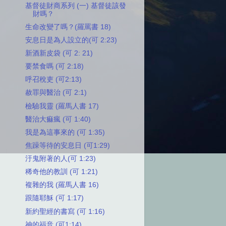
基督徒財商系列 (一) 基督徒該發
財嗎？
生命改變了嗎？(羅罵書 18)
安息日是為人設立的(可 2:23)
新酒新皮袋 (可 2: 21)
要禁食嗎 (可 2:18)
呼召稅吏 (可2:13)
赦罪與醫治 (可 2:1)
檢驗我靈 (羅馬人書 17)
醫治大痲瘋 (可 1:40)
我是為這事來的 (可 1:35)
焦躁等待的安息日 (可1:29)
汙鬼附著的人(可 1:23)
稀奇他的教訓 (可 1:21)
複雜的我 (羅馬人書 16)
跟隨耶穌 (可 1:17)
新約聖經的書寫 (可 1:16)
神的福音 (可1:14)