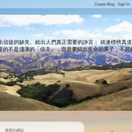
出信徒的缺失、給出人們真正需要的諍言； 就連標榜真
主所要的不是淺薄的「信主」，而是要結出生命的果子，不能
搜尋此網誌