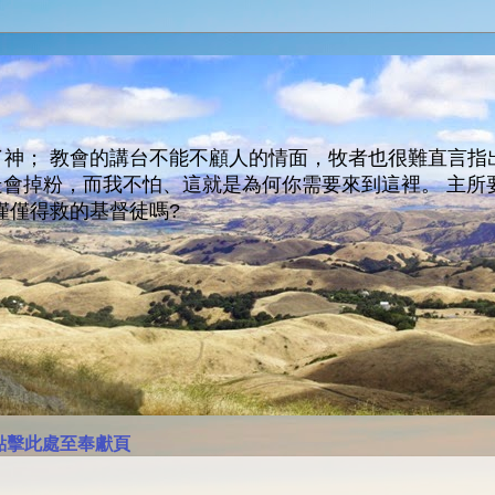
神； 教會的講台不能不顧人的情面，牧者也很難直言指
人會走會掉粉，而我不怕、這就是為何你需要來到這裡。 
僅僅得救的基督徒嗎?
點擊此處至奉獻頁