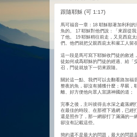
跟隨耶穌 (可 1:17)
馬可福音一章：18 耶穌順著加利利
魚的。 17 耶穌對他們說：「來跟從
了他。 19 耶穌稍往前走，又見西庇
們。他們就把父親西庇太和雇工人留
這一段是馬可寫下耶穌收門徒的敘述
徒如何成爲耶穌的門徒的經過、給「
召，門徒就放下一切來跟隨。
關於這一點、我們可以去翻看路加福
整夜的魚，卻沒有捕獲什麼；早屒，
離、好方便他向眾人宣講神國的道；
完事之後，主叫彼得去水深之處落網
在最佳的時段、在那裡下過網，已經
還是照作了，那一網卻打了滿滿的一
卻沒有記載這些。
簡約還不是最大的問題，最大的問題