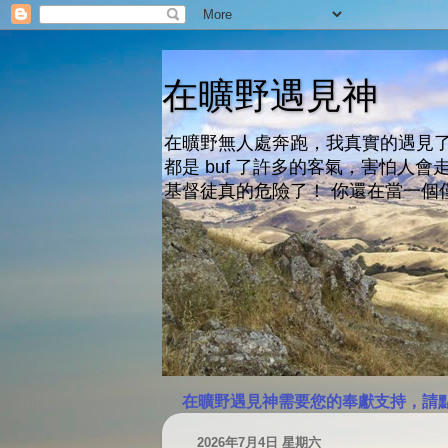
在曠野遇見神
在曠野無人處奔跑，我真實的遇見了
都是 buf 了許多的客氣，害怕
基督徒真的危險了！ 你還在當一個
在曠野遇見神需要您的奉獻支持，請
2026年7月4日 星期六