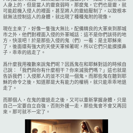
人身上的，但是當人的靈衰弱時，那麼鬼，它們也是靈，就
可能趁機入侵人的裡面，甚至將人的靈給壓制了，以致根本
就無法控制這人的身體，就出現了種種鬼附的現像。
現在主來了，好像一隻強大無比，配備精良的大軍來到那城
市之外，他們對裡面入侵的外軍喊話：這不是你們該待的地
方，快滾吧！於是那些入侵的鬼（們）一看：是主耶穌來
了，後面還有強大的天使天軍候著呢，所以它們只能摸摸鼻
子，乖乖的逃走了。
爲什麼我用複數來說鬼們呢？因爲鬼在和耶穌對話的時候自
己說：「我們與你有什麼相干？你來滅我們嗎？」這也就是
告訴我們：入侵那人的並不只是一個鬼。而那些鬼在聽到耶
穌的命令之後，知道那是大有能力的權柄，就只能乖乖地退
走了。
而那個人，在鬼的靈退走之後，又可以重新掌握身體，只是
自己一定要自立自強，否則外援一走，那些鬼會不會又再回
來。那可就不一定了。