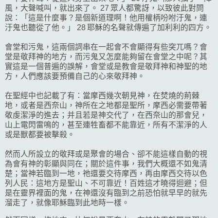
風，大聲喊叫，就出來了。 27 眾人都驚訝，以致彼此對問
說：「這是什麼事？是個新道理啊！他用權柄吩咐汙鬼，連
汙鬼也聽從了他。」 28 耶穌的名聲就傳遍了加利利的四方。
會堂和污鬼，這兩個詞串在一起會不會顯得有些突兀嗎？會
堂是敬拜神的地方，而污鬼又怎麼能夠留在會堂之中呢？其
實這是一個普遍的誤解，會堂或是教會是敬拜神和神聖的地
方，人們應該要預備自己的心來敬拜神。
在聖經中也記載了有：當摩西幾次朝見神，在焚燒的荊棘
地，或者是西奈山，神所在之地都是聖所，摩西必需要帶著
敬虔潔淨的進去；并且若是神交代了，在西奈山的那會兒，
山上電閃雷鳴的，甚至連牲畜都不能靠近，所有不潔淨的人
或是獸都要被擊殺。
然而人所設立的敬拜或是聚會的場合、卻不能這樣自動的視
為會有神的彰顯與同在；關於這件事，我們大概還不如鬼清
楚；當神若臨到一地，祂還要交待摩西，再由摩西交待以色
列人民：這地方是聖山、不可靠近！百姓這才曉得迴避；但
是在靈界裡面的鬼，在神還沒有臨到之前恐怕就早早的就先
溜走了，就像耶穌臨到此地時一樣。