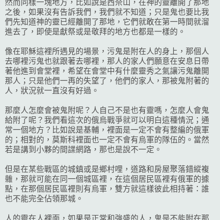
然而同樣一塊地方，比如說是西奈山，在神的靈離開了那地
之後，如果沒有告訴我們，我們就不知道；只是鬼也要比我
們先知道神的靈已經離開了那地，它們就敢在第一時間就溜
進去了，即使是獻祭或是敬拜的地方也都是一樣的。
像在耶穌這裡所遇見的場景，污鬼是附在人的身上，那個人
去哪裡污鬼也就跟著去哪裡，那人的家人們願意在安息日帶
著他進到會堂裡，希望在會堂中有什麼靈秀之氣讓污鬼離開
那人；只是他們一再的失望了，他們的家人，那被鬼附著的
人，狀況就一直沒有好過。
那麼人怎麼會被鬼附呢？人自己不是也有靈嗎，怎麼人會鬼
給附了呢？我們看這次的俄烏戰爭就可以明白這種情況；通
常一個地方？比如說是基輔，裡面是一定不會有整編的俄軍
的；相對的，莫斯科裡面也一定不會有烏軍的隊伍的。當然
若是講到小夥的間諜網路，那也是說不一定。
但是在某些戰區的城鎮或是鄉村哩，道路和房屋聚落錯縱複
雜，那就可能在同一個城區裡，在這個居民區裡有俄軍的據
點，在那個居民區裡則有烏軍，雙方就這樣彼此相持著：誰
也不能完全佔領那城。
人的靈在人裡面，如果是正常和強盛的人，鬼是不能附在那