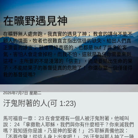
在曠野遇見神
在曠野無人處奔跑，我真實的遇見了神； 教會的講台不能不
顧人的情面，牧者也很難直言指出信徒的缺失、給出人們真
正需要的諍言； 就連標榜真道的、也都是 buf 了許多的客
氣，害怕人會走會掉粉，而我不怕、這就是為何你需要來到
這裡。 主所要的不是淺薄的「信主」，而是要結出生命的果
子，不能結果子的基督徒真的危險了！ 你還在當一個僅僅得
救的基督徒嗎?
2026年7月7日 星期二
汙鬼附著的人(可 1:23)
馬可福音一章： 23 在會堂裡有一個人被汙鬼附著，他喊叫
說： 24 「拿撒勒人耶穌，我們與你有什麼相干？你來滅我們
嗎？我知道你是誰，乃是神的聖者！」 25 耶穌責備他說：
「不要作聲！從這人身上出來吧！」 26 汙鬼叫那人抽了一陣