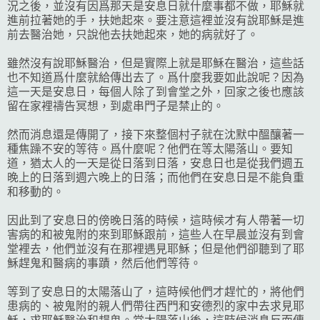
況之後，並沒有因爲那天是安息日就什麼事都不做，耶穌就
進前拉著她的手，扶她起來。要注意這裡並沒有說耶穌是進
前去醫治她，只說他去扶她起來，她的病就好了。
雖然沒有說耶穌醫治，但是實際上就是耶穌在醫治，這些話
也不知道爲什麼就給傳出去了。爲什麼我要如此說呢？因為
這一天是安息日，每個人除了到會堂之外，回家之後也應該
留在家裡禱告冥想，到處串門子是禁止的。
然而消息還是傳開了，接下來整個村子就在沈默中醞釀著一
種焦躁不安的等待。爲什麼呢？他們在等太陽落山。要知
道，猶太人的一天是從日落到日落，安息日也是從我們週五
晚上的日落到週六晚上的日落；而他們在安息日是不能負重
和移動的。
因此到了安息日的傍晚日落的時候，這時候才有人帶著一切
害病的和被鬼附的來到耶穌跟前，這些人在早晨並沒有到會
堂裡去，他們並沒有在那裡遇見耶穌；但是他們卻聽到了耶
穌趕鬼和醫病的事蹟，然后他們等待。
等到了安息日的太陽落山了，這時候他們才趕忙的，將他們
患病的、被鬼附的親人們帶往西門和安德烈的家中去求見耶