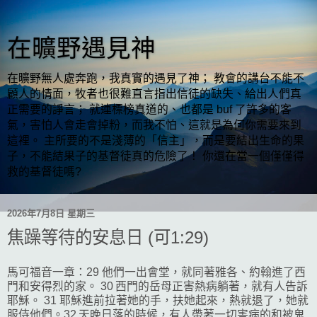
在曠野遇見神
在曠野無人處奔跑，我真實的遇見了神； 教會的講台不能不
顧人的情面，牧者也很難直言指出信徒的缺失、給出人們真
正需要的諍言； 就連標榜真道的、也都是 buf 了許多的客
氣，害怕人會走會掉粉，而我不怕、這就是為何你需要來到
這裡。 主所要的不是淺薄的「信主」，而是要結出生命的果
子，不能結果子的基督徒真的危險了！ 你還在當一個僅僅得
救的基督徒嗎?
2026年7月8日 星期三
焦躁等待的安息日 (可1:29)
馬可福音一章：29 他們一出會堂，就同著雅各、約翰進了西
門和安得烈的家。 30 西門的岳母正害熱病躺著，就有人告訴
耶穌。 31 耶穌進前拉著她的手，扶她起來，熱就退了，她就
服侍他們。32 天晚日落的時候，有人帶著一切害病的和被鬼