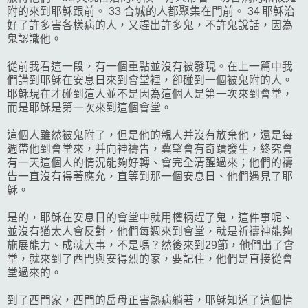
附的來到耶穌跟前。 33 合城的人都聚集在門前。 34 耶穌治
好了許多害各樣病的人，又趕出許多鬼，不許鬼說話，因為
鬼認識他。
從前我看這一段，有一個重點並沒有被發現。在上一篇中我
們講到耶穌在安息日來到會堂裡，卻碰到一個被鬼附的人。
耶穌現在才碰到這人並不是因為這個人是第一次來到會堂，
而是耶穌是第一次來到這個會堂。
這個人雖然被鬼附了，但是他的親人并沒有放棄他，還是每
週帶他到會堂來，并向神禱告，冀望會有奇蹟發生，終究會
有一天這個人的情況能夠好轉、會完全清醒過來；他們的禱
告一直沒有得著應允，直等到那一個安息日、他們遇見了耶
穌。
是的，耶穌在安息日的會堂中就用權柄趕了鬼，這件事呢、
並沒有猶太人會反對，他們每週來到會堂，就是祈禱神能夠
施展能力、成就大事，不是嗎？然後來到29節，他們出了會
堂，就來到了西門與安得烈的家，要記住，他們是直接從會
堂過來的。
到了西門家，西門的岳母正害熱病躺著，耶穌知道了這個情