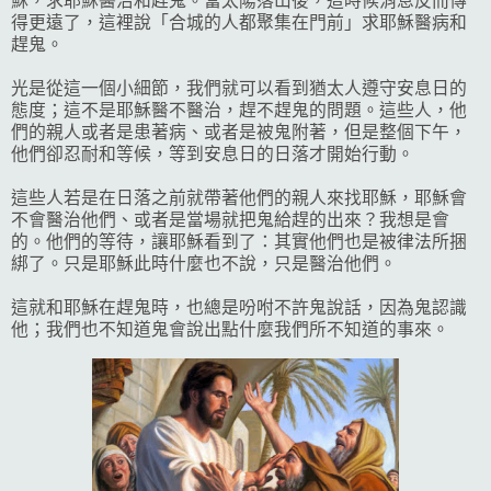
穌，求耶穌醫治和趕鬼。當太陽落山後，這時候消息反而傳
得更遠了，這裡說「合城的人都聚集在門前」求耶穌醫病和
趕鬼。
光是從這一個小細節，我們就可以看到猶太人遵守安息日的
態度；這不是耶穌醫不醫治，趕不趕鬼的問題。這些人，他
們的親人或者是患著病、或者是被鬼附著，但是整個下午，
他們卻忍耐和等候，等到安息日的日落才開始行動。
這些人若是在日落之前就帶著他們的親人來找耶穌，耶穌會
不會醫治他們、或者是當場就把鬼給趕的出來？我想是會
的。他們的等待，讓耶穌看到了：其實他們也是被律法所捆
綁了。只是耶穌此時什麼也不說，只是醫治他們。
這就和耶穌在趕鬼時，也總是吩咐不許鬼說話，因為鬼認識
他；我們也不知道鬼會說出點什麼我們所不知道的事來。