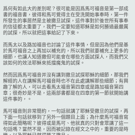
爲何有如此大的差別呢？很可能是因爲馬可福音是第一部成
書的福音書，彼得和馬可覺得主在受洗開始事奉時，第一件
所發生的事居然是主被撒旦試探，這件事對於後世所有事奉
的信徒都太重要了，我們一定要知道耶穌是如何勝過最嚴厲
的試探，所以就把這事給記了下來。
而馬太以及路加福音也討論了這件事情，但是因為他們是基
於馬可福音之上再加以補充的，所以我們就要補充上更多的
細節，也讓人知道撒但可能會在哪些方面試探人，而我們又
該如何的效法耶穌來抵擋魔鬼的試探。
然而因爲馬可福音并沒有講到撒旦試探耶穌的細節，那我們
解經的人在講解馬可福音時也不在此處講解那些細節；有興
趣了解的人，可以去看馬太福音第四章或是路加福音第四
章；很奇妙是不是，這兩部書都是在四章的第一節就開始講
這件事的，。
馬可福音則非常簡約，一句話就講了耶穌受撒旦的試探，再
下面一句話就移到了另外一個題目上面；為什麼馬可福音寫
得如此簡略呢？
彼得或是馬可、他就真的只對會眾講了這一
句話嗎？當然不是，因而被記錄在經文之中的，重要的是時