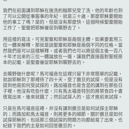
我們在前面講到耶穌在施洗約翰那兒受了洗，他的年齡也到
了可以公開從事服事的年紀、就是三十歲，那麼耶穌要開始
他的事工了嗎？是的，但是沒有那麼快，這個時候聖靈開始
工作了，聖靈把耶穌催促到曠野去了。
用這樣的寫法，可見聖靈和耶穌是兩個主體，如果要套用三
位一體來解釋，那就是說聖靈和耶穌是兩個不同的位格。當
然我們是可以這樣解釋，或者我們也可以將這個主後一百八
十年才出來的三位一體論放在一邊，讓我們直接面對聖經原
本的記載，是聖靈催促耶穌到曠野去的。
去曠野做什麼呢？馬可福音在這裡只留下非常簡單的記載，
就說耶穌到了那裡待了四十天，受了撒旦的試探，但是沒有
提到他是如何受試探的，路加福音也是含混的講到在那些日
子裡，他沒有吃些什麼，只有馬太福音特別的將禁食四十晝
夜寫出來，後來就餓了；然后試探人的、這才進前來試探。
只是在馬可福音這裡，并沒有講到撒旦是如何試探主耶穌
的；而路加和馬太福音，則將更多的細節，關於撒旦是如何
試探耶穌的、包括那三個試探的問題方向都給寫了出來，也
紀錄下我們的主是如何回答撒旦的。