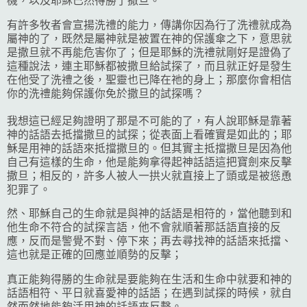
機，以及耶穌已然得勝了撒旦。
有許多牧者會宣揚洗禮的能力，傳講你因為行了洗禮就成為
屬神的了，既然是屬神就是被置在神的保護傘之下，意思就
是撒旦就不再能危害你了；但是耶穌的洗禮就剛好是證偽了
這種說法，連主耶穌都被撒旦給試探了，而且就正好是發生
在他受了洗禮之後，聖靈也已降在祂的身上；那麼你會相信
你的洗禮能夠保護你免於撒旦的試探嗎？
我想這已經足夠證明了那是不可能的了，有人說耶穌是靠著
神的話語去抵擋撒旦的試探；從表面上看確實是如此的；耶
穌是用神的話語來抵擋撒旦的。但其實主抵擋撒旦是因為他
自己有這樣的生命，他是能夠拿得起神話語這把寶劍來反擊
撒旦；相反的，許多人被人一拱火就直接上了頭或是被慫恿
犯罪了。
然、耶穌自己的生命就是與神的話語是相符的，當他聽到和
他生命不符合的試探言語，他不會就順著那話語直接的反
應，反而是警覺不對、停下來；再去尋找神的話語來抵擋、
這也就是正確的回應並順勢的反擊；
真正能夠得勝的生命就是要能夠在生活和生命中就要和神的
話語相符、平日就喜愛神的話語；在遇到試探的時候，就自
然而然地能夠活用神的話語來反擊。