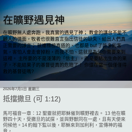
在曠野遇見神
在曠野無人處奔跑，我真實的遇見了神； 教會的講台不能不
顧人的情面，牧者也很難直言指出信徒的缺失、給出人們真
正需要的諍言； 就連標榜真道的、也都是 buf 了許多的客
氣，害怕人會走會掉粉，而我不怕、這就是為何你需要來到
這裡。 主所要的不是淺薄的「信主」，而是要結出生命的果
子，不能結果子的基督徒真的危險了！ 你還在當一個僅僅得
救的基督徒嗎?
2026年7月1日 星期三
抵擋撒旦 (可 1:12)
馬可福音一章：12 聖靈就把耶穌催到曠野裡去。 13 他在曠
野四十天，受撒旦的試探，並與野獸同在一處，且有天使來
伺候他。14 約翰下監以後，耶穌來到加利利，宣傳神的福
音，