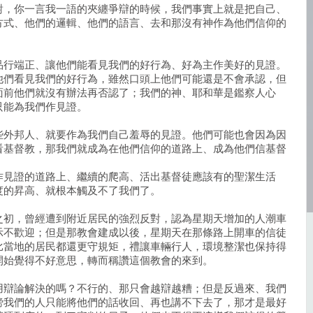
對，你一言我一語的夾纏爭辯的時候，我們事實上就是把自己、
方式、他們的邏輯、他們的語言、去和那沒有神作為他們信仰的
品行端正、讓他們能看見我們的好行為、好為主作美好的見證。
他們看見我們的好行為，雖然口頭上他們可能還是不會承認，但
面前他們就沒有辦法再否認了；我們的神、耶和華是鑑察人心
只能為我們作見證。
些外邦人、就要作為我們自己羞辱的見證。他們可能也會因為因
看基督教，那我們就成為在他們信仰的道路上、成為他們信基督
。
作見證的道路上、繼續的爬高、活出基督徒應該有的聖潔生活
度的昇高、就根本觸及不了我們了。
之初，曾經遭到附近居民的強烈反對，認為星期天增加的人潮車
示不歡迎；但是那教會建成以後，星期天在那條路上開車的信徒
比當地的居民都還更守規矩，禮讓車輛行人，環境整潔也保持得
開始覺得不好意思，轉而稱讚這個教會的來到。
用辯論解決的嗎？不行的、那只會越辯越糟；但是反過來、我們
謗我們的人只能將他們的話收回、再也講不下去了，那才是最好