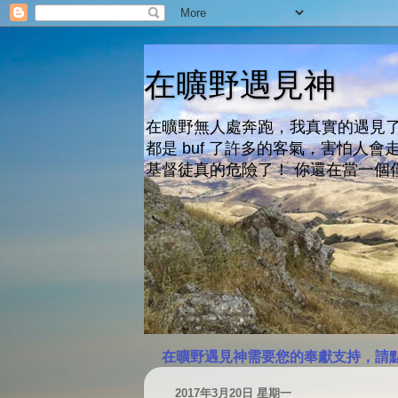
在曠野遇見神
在曠野無人處奔跑，我真實的遇見了
都是 buf 了許多的客氣，害怕
基督徒真的危險了！ 你還在當一個
在曠野遇見神需要您的奉獻支持，請
2017年3月20日 星期一