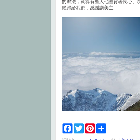
的辦法；就算有些人他會背著良心、
耀歸給我們，感謝讚美主。
F
T
P
S
a
w
i
h
c
i
n
a