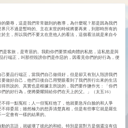
時的榮辱，這是我們常常聽到的教導，為什麼呢？那是因為我們
世界只不過是暫時的、主在末世的時候將要再來，到那時所有的
在於主，所以我們不要太在意他人的看法，這個看法就是來自今
，你們是客旅，是寄居的。我勸你們要禁戒肉體的私慾，這私慾是與
應當品行端正，叫那些毀謗你們是作惡的，因看見你們的好行為，便
自己要品行端正，當我們自己做得好，但是卻又有別人毁謗我們
只要做好自己，他們日後自己用雙眼看到了我們所行出來的生活
彼得所說的、其實也是根據主所說的，我們要作鹽作光：「
你們
你們的好行為，便將榮耀歸給你們在天上的父。」（太五
16
）
受不得一點冤枉；人一但冤枉他了，他就要急斥白臉的和人爭
受不得委屈；雖然極力的想弄清楚真相，但是有些事它就是羅生
不一定會有一樣的結果的。
激動的言語，就破壞了彼此的和睦。特別是當對方是個還沒有信