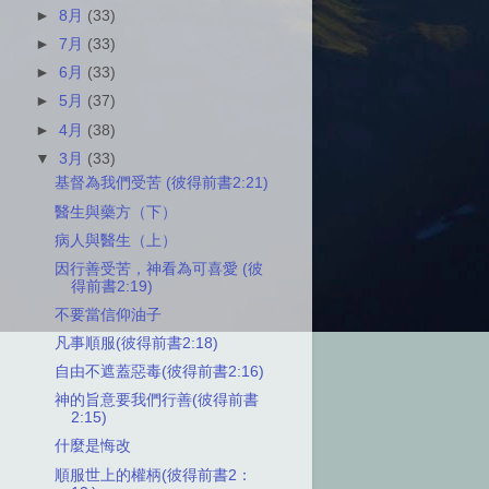
►
8月
(33)
►
7月
(33)
►
6月
(33)
►
5月
(37)
►
4月
(38)
▼
3月
(33)
基督為我們受苦 (彼得前書2:21)
醫生與藥方（下）
病人與醫生（上）
因行善受苦，神看為可喜愛 (彼
得前書2:19)
不要當信仰油子
凡事順服(彼得前書2:18)
自由不遮蓋惡毒(彼得前書2:16)
神的旨意要我們行善(彼得前書
2:15)
什麼是悔改
順服世上的權柄(彼得前書2：