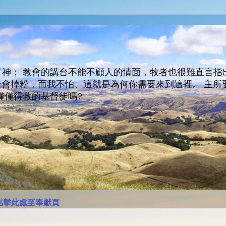
神； 教會的講台不能不顧人的情面，牧者也很難直言指
人會走會掉粉，而我不怕、這就是為何你需要來到這裡。 
僅僅得救的基督徒嗎?
點擊此處至奉獻頁