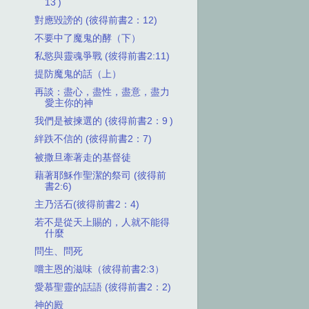
13 )
對應毀謗的 (彼得前書2：12)
不要中了魔鬼的酵（下）
私慾與靈魂爭戰 (彼得前書2:11)
提防魔鬼的話（上）
再談：盡心，盡性，盡意，盡力
愛主你的神
我們是被揀選的 (彼得前書2：9 )
絆跌不信的 (彼得前書2：7)
被撒旦牽著走的基督徒
藉著耶穌作聖潔的祭司 (彼得前
書2:6)
主乃活石(彼得前書2：4)
若不是從天上賜的，人就不能得
什麼
問生、問死
嚐主恩的滋味（彼得前書2:3）
愛慕聖靈的話語 (彼得前書2：2)
神的殿