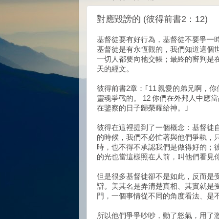
對應毀謗的 (彼得前書2：12)
基督徒要有好行為，基督徒不要爭一
基督徒是有永恆觀的，我們知道這個
一切人都要向祂交帳；最終的審判是
天的經文。
彼得前書2章：｢11 親愛的弟兄啊
靈魂爭戰的。 12 你們在外邦人中
在鑒察的日子歸榮耀給神。｣
彼得在這裡提到了一個概念：基督徒
的時候，我們不必忙著與他們爭執，
時，也不得不承認我們是做得好的；
的光也當這樣照在人前，叫他們看見
但是很多基督徒卻不是如此，反而是
辯。美其名是弄清楚真相、其實就是
門，一個事情從不同的角度看法、是
所以他們爭爭吵吵，動了怒氣，用了