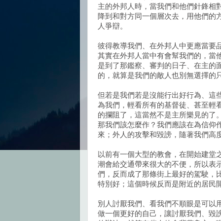
主的外邦人時，當我們和他們針鋒相
降到和對方同一個層次去，用他們的
人爭辯。
彼得教導我們、在
外邦人中更應當要
其實在外邦人當中有會幫我們的，當
是到了那鑑察、審判的日子、在主的
的，就算是我們的敵人也別無選擇的
但若是我們若是沒能行出好行為、這
為我們，輕看所有的基督徒、甚至輕
的攔阻了，這當然不是主所樂見的了
那我們該怎麼作？我們應該在為信仰
來；外人的攻擊和毀謗，隨著我們高
以前有一個大型的教會，在開始建堂
潮會給交通帶來很大的不便，所以表
們，反而成了那條街上最好的駕駛，
特別好；這個時候反而是附近的居民
別人討厭我們、看我們不順眼是可以
做一個更好的自己，讓討厭我們、毀