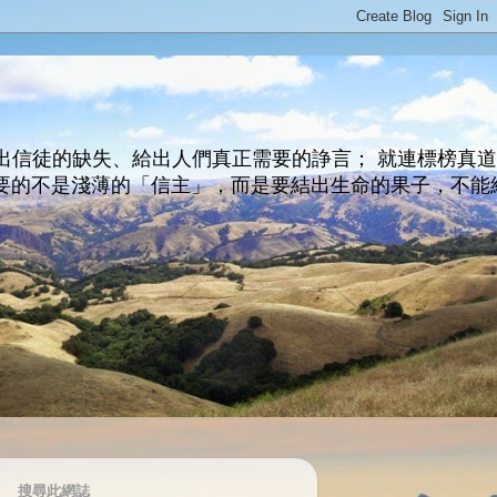
出信徒的缺失、給出人們真正需要的諍言； 就連標榜真
主所要的不是淺薄的「信主」，而是要結出生命的果子，不能
搜尋此網誌