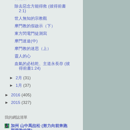
除去惡念方能得救 (彼得前書
2:1)
世人無知的宗教觀
摩門教的假啟示（下）
東方閃電門徒測寫
摩門迷途(中)
摩門教的迷思（上）
靈人的心
血氣的必枯乾、主道永長存 (彼
得前書1:24)
►
2月
(31)
►
1月
(37)
►
2016
(405)
►
2015
(327)
我的網誌清單
加州 山中馬拉松 (努力向前奔跑