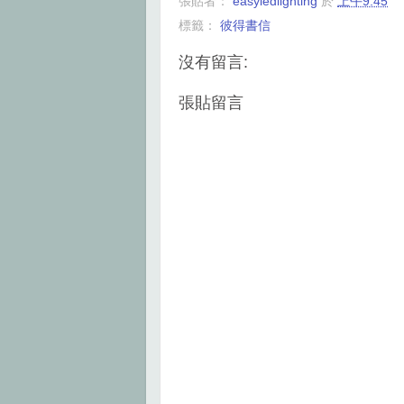
張貼者：
easyledlighting
於
上午9:45
e
t
t
r
b
t
e
e
標籤：
彼得書信
o
e
r
o
r
e
k
s
沒有留言:
t
張貼留言