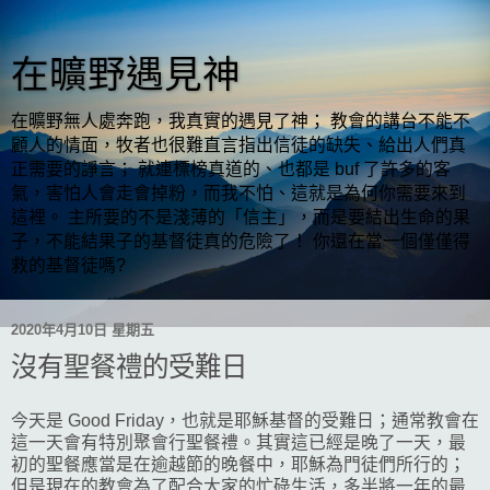
在曠野遇見神
在曠野無人處奔跑，我真實的遇見了神； 教會的講台不能不
顧人的情面，牧者也很難直言指出信徒的缺失、給出人們真
正需要的諍言； 就連標榜真道的、也都是 buf 了許多的客
氣，害怕人會走會掉粉，而我不怕、這就是為何你需要來到
這裡。 主所要的不是淺薄的「信主」，而是要結出生命的果
子，不能結果子的基督徒真的危險了！ 你還在當一個僅僅得
救的基督徒嗎?
2020年4月10日 星期五
沒有聖餐禮的受難日
今天是 Good Friday，也就是耶穌基督的受難日；通常教會在
這一天會有特別聚會行聖餐禮。其實這已經是晚了一天，最
初的聖餐應當是在逾越節的晚餐中，耶穌為門徒們所行的；
但是現在的教會為了配合大家的忙碌生活，多半將一年的最