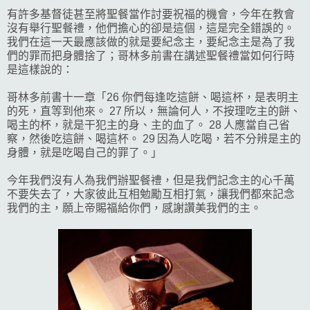
有許多基督徒甚至將聖餐當作討要祝福的機會，今年在教會
沒有舉行聖餐禮，他們擔心的卻是這個，這是完全錯誤的。
我們在這一天最應該做的就是要紀念主，要紀念主是為了我
們的罪而把身體捨了；哥林多前書在講述聖餐禮當如何行時
是這樣說的：
哥林多前書十一章「26 你們每逢吃這餅、喝這杯，是表明主
的死，直等到他來。 27 所以，無論何人，不按理吃主的餅、
喝主的杯，就是干犯主的身、主的血了。 28 人應當自己省
察，然後吃這餅、喝這杯。 29 因為人吃喝，若不分辨是主的
身體，就是吃喝自己的罪了。」
今年我們沒有人為我們辦聖餐禮，但是我們記念主的心千萬
不要失去了，大家彼此互相勉勵互相打氣，讓我們都來記念
我們的主，願上帝賜福給你們，感謝讚美我們的主。