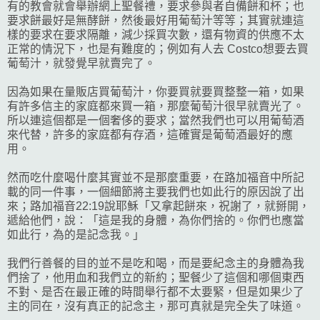
有的教會就會舉辦網上聖餐禮，要求參與者自備餅和杯；也
要求餅最好是無酵餅，然後最好用葡萄汁等等；其實就連這
樣的要求在要求隔離，減少採買次數，還有物資的供應不太
正常的情況下，也是有難度的；例如有人去 Costco想要去買
葡萄汁，就發覺早就賣完了。
因為如果在量販店買葡萄汁，你要買就要買整整一箱，如果
有許多信主的家庭都來買一箱，那麼葡萄汁很早就賣光了。
所以連這個都是一個奢侈的要求；當然我們也可以用葡萄酒
來代替，許多的家庭都有存酒，這確實是葡萄酒最好的應
用。
然而吃什麼喝什麼其實並不是那麼重要，在路加福音中所記
載的同一件事，一個細節將主要我們也如此行的原因說了出
來；路加福音22:19說耶穌「又拿起餅來，祝謝了，就掰開，
遞給他們，說：「這是我的身體，為你們捨的。你們也應當
如此行，為的是記念我。」
我們行善餐的目的並不是吃和喝，而是要紀念主的身體為我
們捨了，他用血和我們立的新約；聖餐少了這個和哪個東西
不對、是否在最正確的時間舉行都不太要緊，但是如果少了
主的同在，沒有真正的記念主，那可真就是完全失了味道。