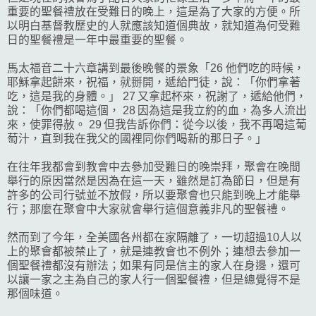
重要的聖餐禮放在受難日的晚上，這是為了大家的方便。所
以明白基督教歷史的人就應該知道個典故，就知道為何受難
日的聖餐禮是一年中最重要的聖餐。
馬太福音二十六章講到最後晚餐的景象「26 他們吃的時候，
耶穌拿起餅來，祝福，就掰開，遞給門徒，說：「你們拿著
吃，這是我的身體。」 27 又拿起杯來，祝謝了，遞給他們，
說：「你們都喝這個， 28 因為這是我立約的血，為多人流出
來，使罪得赦。 29 但我告訴你們：從今以後，我不再喝這葡
萄汁，直到我在我父的國裡同你們喝新的那日子。」
在往年我都會到教會中去參加受難日的晚崇拜，聚會在晚間
舉行的原因當然是因為在這一天，雖然是訂為節日，但是有
許多的公司行號並不放假，所以要聚會也只能到晚上才能舉
行；那麼在聚會中大家就會舉行這個意義非凡的聖餐禮。
然而到了今年，全美國各州都在家隔離了，一切超過10人以
上的聚會都被禁止了，就是連教會也不例外；連想去參加一
個聖餐禮都沒有辦法；如果有同是信主的家人在身邊，還可
以讓一家之主為自己的家人行一個聖餐禮，但是總覺得不是
那個味道。