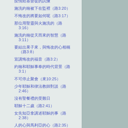
疫情給基督徒的試煉
施洗約翰被下在監裡（路3:20）
不悔改的將要如何呢（路3:17）
那位用聖靈與火施洗的（路
3:16）
施洗約翰從天而來的智慧（路
3:11）
要結出果子來，與悔改的心相稱
（路3:8）
宣講悔改的福音（路3:2）
約翰和耶穌事奉的時代背景（路
3:1）
不可停止聚會（來10:25）
少年耶穌和律法教師對談（路
2:46）
沒有聖餐禮的受難日
耶穌十二歲（路2:41）
女先知亞拿講述耶穌的事（路
2:38）
人的心與馬利亞的心（路2:35）