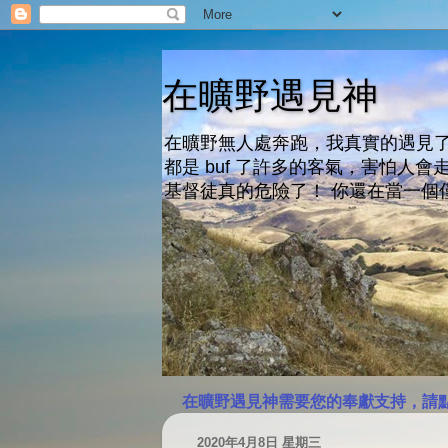
在曠野遇見神
在曠野無人處奔跑，我真實的遇見了
都是 buf 了許多的客氣，害怕
基督徒真的危險了！ 你還在當一個
在曠野遇見神需要您的奉獻支持，請
2020年4月8日 星期三