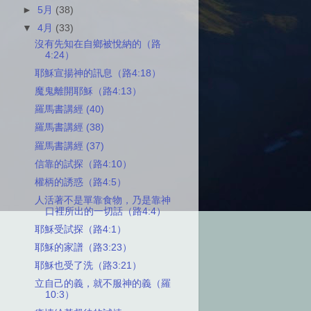
►
5月
(38)
▼
4月
(33)
沒有先知在自鄉被悅納的（路
4:24）
耶穌宣揚神的訊息（路4:18）
魔鬼離開耶穌（路4:13）
羅馬書講經 (40)
羅馬書講經 (38)
羅馬書講經 (37)
信靠的試探（路4:10）
權柄的誘惑（路4:5）
人活著不是單靠食物，乃是靠神
口裡所出的一切話（路4:4）
耶穌受試探（路4:1）
耶穌的家譜（路3:23）
耶穌也受了洗（路3:21）
立自己的義，就不服神的義（羅
10:3）