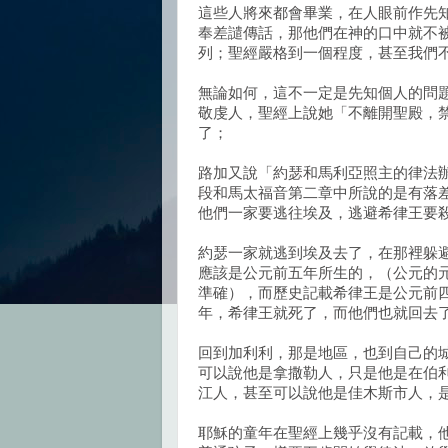
這些人將來都會畢業，在人眼前作先
奉差譴傳話，那他們在神的口中就不
列；聖經嚴格到一個程度，甚至我們
無論如何，這不一定是先知個人的問
敬虔人，聖經上說她「不離開聖殿，
了；
路加又說「約瑟和馬利亞照主的律法
段和馬太福音第二章中所說的是有落
他們一家要逃往埃及，逃避希律王要
約瑟一家就逃到埃及去了，在那裡躲
應該是公元前五年所生的，（公元的
準確），而歷史記載希律王是公元前
年，希律王就死了，而他們也就回去
回到加利利，那是地區，也到自己的
可以說他是拿撒勒人，只是他是在伯
江人，甚至可以說他是佳木斯市人，
耶穌的童年在聖經上幾乎沒有記載，