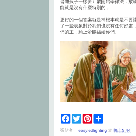
普通孩子一樣要五歲開始學律法，放
能就是沒有什麼特別的；
更好的一個答案就是神根本就是不要
了一些表象對於我們也沒有任何好處
們的主，願上帝賜福給你們。
F
T
P
S
a
w
i
h
c
i
n
a
張貼者：
easyledlighting
於
晚上9:44
e
t
t
r
b
t
e
e