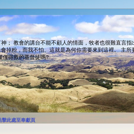
神； 教會的講台不能不顧人的情面，牧者也很難直言指
人會走會掉粉，而我不怕、這就是為何你需要來到這裡。 
僅僅得救的基督徒嗎?
點擊此處至奉獻頁