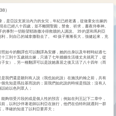
38）
亞拿，是亞設支派法內力的女兒，年紀已經老邁，從做童女出嫁的
7 現在已經八十四歲，並不離開聖殿，禁食、祈求，晝夜侍奉神。
子的事對一切盼望耶路撒冷得救贖的人講說。 39 約瑟和馬利亞
利，到自己的城拿撒勒去了。 40 孩子漸漸長大，強健起來，充
者照如今的翻譯也可以翻譯為安娜，她的出身以及年輕時結過七
是十三到十五歲就出嫁，只過了七年婚姻生活後丈夫就死了，從
有子女），另一種翻譯可以是說她寡居之後又活了八十四年（而
只是我們還是聽到有人說（我也如此說）在施洗約翰之前，共有
一個先知是瑪拉基而說的；當我們如此說的時候是指說：沒有人
傳話給以色列眾人；
，能夠領受片段的或是個人性的預言；例如在列王記下二章中，
以前，以利沙伴著老師以利亞在旅行，他們在伯特利就遇到一群
言，準確的知道了以利亞要昇天；