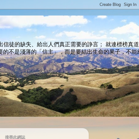
出信徒的缺失、給出人們真正需要的諍言； 就連標榜真
主所要的不是淺薄的「信主」，而是要結出生命的果子，不能
搜尋此網誌