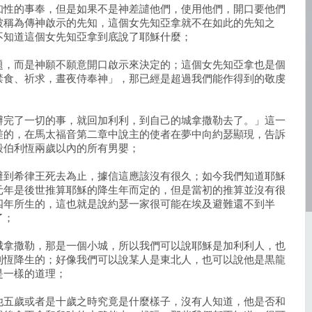
知性的事奉，但是如果不是神差譴他們，使用他們，開口要他們
被稱為傳神啟示的先知，這個女先知亞拿就不在如此的先知之
不知道這個女先知亞拿到底說了耶穌什麼；
題，而是神願不願意開口啟示來決定的；這個女先知亞拿也是個
禁食、祈求，晝夜侍奉神」，那已經是超過我們能作得到的敬虔
辦完了一切的事，就回加利利，到自己的城拿撒勒去了。」這一
差的，在馬太福音第二章中說主的使者在夢中向約瑟顯現，告訴
殺伯利恆兩歲以內的所有男嬰；
避到希律王死去為止，據信這應該沒有很久；如今我們知道耶穌
元年是後世推算耶穌的降生年而定的，但是當初的推算並沒有很
四年所生的，這也就是說約瑟一家很可能在埃及避難還不到半
了；
城拿撒勒，那是一個小城，所以我們可以說耶穌是加利利人，也
利恆降生的；好像我們可以說某人是東北人，也可以說他是黒龍
是一樣的道理；
他五歲或者是十歲之時究竟是什麼樣子，沒有人知道，他是否和