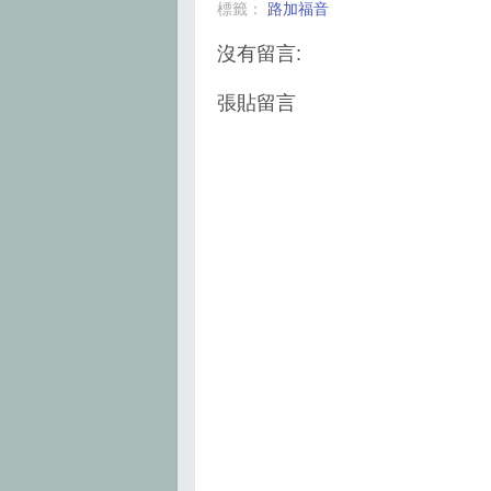
標籤：
路加福音
o
e
r
o
r
e
k
s
沒有留言:
t
張貼留言