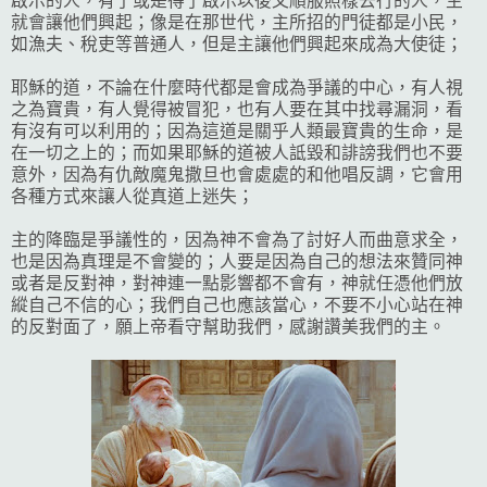
啟示的人，有了或是得了啟示以後又順服照樣去行的人，主
就會讓他們興起；像是在那世代，主所招的門徒都是小民，
如漁夫、稅吏等普通人，但是主讓他們興起來成為大使徒；
耶穌的道，不論在什麼時代都是會成為爭議的中心，有人視
之為寶貴，有人覺得被冒犯，也有人要在其中找尋漏洞，看
有沒有可以利用的；因為這道是關乎人類最寶貴的生命，是
在一切之上的；而如果耶穌的道被人詆毀和誹謗我們也不要
意外，因為有仇敵魔鬼撒旦也會處處的和他唱反調，它會用
各種方式來讓人從真道上迷失；
主的降臨是爭議性的，因為神不會為了討好人而曲意求全，
也是因為真理是不會變的；人要是因為自己的想法來贊同神
或者是反對神，對神連一點影響都不會有，神就任憑他們放
縱自己不信的心；我們自己也應該當心，不要不小心站在神
的反對面了，願上帝看守幫助我們，感謝讚美我們的主。