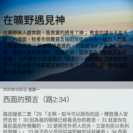
在曠野遇見神
在曠野無人處奔跑，我真實的遇見了神； 教會的講台不能不
顧人的情面，牧者也很難直言指出信徒的缺失、給出人們真
正需要的諍言； 就連標榜真道的、也都是 buf 了許多的客
氣，害怕人會走會掉粉，而我不怕、這就是為何你需要來到
這裡。 主所要的不是淺薄的「信主」，而是要結出生命的果
子，不能結果子的基督徒真的危險了！ 你還在當一個僅僅得
救的基督徒嗎?
2020年4月6日 星期一
西面的預言（路2:34）
路加福音二章「29 「主啊，如今可以照你的話，釋放僕人安
然去世！ 30 因為我的眼睛已經看見你的救恩， 31 就是你在
萬民面前所預備的， 32 是照亮外邦人的光，又是你民以色列
的榮耀。」 33 孩子的父母因這論耶穌的話就稀奇。 34 西面