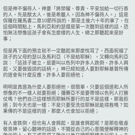
但是神不偏待人，神要「將榮耀、尊貴、平安加給一切行善
的人，先是猷太人，後是希臘人。因為神不偏待人。」這是
保羅在羅馬書二章10節所說的，那是主後六十年的事了，在
這個時間點上，馬利亞和約瑟還是第一次聽到這樣的話，恐
怕無法想像這孩子會有怎麼樣的人生，總之那聽起來是好
事；
但是再下面的預言就不一定聽起來那麼悅耳了，西面祝福了
孩子的父母約瑟以及馬利亞（不是給耶穌），又轉向馬利亞
說：「這孩子被立，是要叫以色列中許多人跌倒、許多人興
起，又要做毀謗的話柄。」神已經知道人要對耶穌基督所傳
的道會有什麼反應，許多人要拒絕他；
明明是真道為什麼人要拒絕他，很簡單，只要這個道和人所
想像的不一樣人就要拒絕；彌賽亞不是要帶領以色列人打勝
仗嗎？他們自己這樣想而耶穌所要行的並不是這樣，那我拒
絕；到今天也是一樣：不是只要受洗信耶穌就能得救嗎？如
果傳的不是這樣的道，那麼人也會加以拒絕；
有人會跌倒，但也有人會興起，是誰會興起呢？是那些敬虔
敬畏神，留心聽神的話語，不隨從自己的心意隨便解釋神的