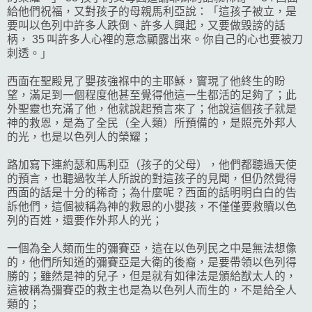
給他們祝福，又對孩子的母親馬利亞說：「這孩子被立，是
要叫以色列中許多人跌倒、許多人興起，又要做毀謗的話
柄， 35 叫許多人心裡的意念顯露出來。你自己的心也要被刀
刺透。」
西面在聖殿見了嬰孩強褓中的主耶穌，實現了他終生的盼
望，滿足到一個程度他甚至覺得他這一生都活的足夠了；此
外聖靈也充滿了他，他就說起預言來了；他說這個孩子就是
神的救恩，是為了全民（全人類）所預備的，是照亮外邦人
的光，也是以色列人的榮耀；
路加寫下連約瑟和馬利亞（孩子的父母），他們都聽過天使
的預言，也聽過牧羊人所說的對這孩子的見聞，但仍然覺得
西面的話是十分的稀奇；為什麼呢？西面的話明明白白的告
訴他們，這個被稱為神的救恩的小嬰孩，不僅僅要救贖以色
列的百姓，還要作外邦人的光；
一個為全人類而生的彌賽亞，這在以色列民之中是無法想像
的，他們所知道的彌賽亞是大衛的後裔，是要帶領以色列得
勝的；雖然是神的兒子，但是就有如律法是頒給猷太人的，
這被稱為彌賽亞的救主也是為以色列人而生的，不是給全人
類的；