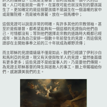
許久的彌賽亞，也就是主基督；伯利恆城是一個不大的山
城，人口可能就是一兩千，在當夜可能也就沒有別的嬰孩誕
生了，更加確定的是這個嬰孩還不是誕生在一個溫暖的家中
或是醫院裡，而是被布裹著，放在一個馬槽中；
這個見證可以說是非常的明確，有許多其他的宗教領袖，甚
至於是假基督，都希望能夠有一個這樣的見證指向他們自
己，可惜都沒有；等到他們選擇走宗教的道路時大概都已經
成年，無法為自己安排一個數十年前發生的見證，而這個見
證卻在主開始事奉之前的三十年就成為鄉野流傳；
而主耶穌的見證還遠遠不僅是如此，我們已經讀了伊利沙白
和馬利亞的見證，現又有天使與牧羊人的見證，當然後面還
有更多更多；這些見證不是給當事人的，乃是要他們傳開，
為見證主耶穌基督的降生與拯救人的事工，願上帝賜福給你
們，感謝讚美我們的主。