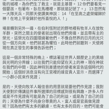
衛的城裡，為你們生了救主，就是主基督。 12 你們要看見一
個嬰孩，包著布，臥在馬槽裡，那就是記號了。」 13 忽然有
一大隊天兵，同那天使讚美神說： 14 「在至高之處榮耀歸於
神！在地上平安歸於他所喜悅的人 ！」
場景轉到另外一邊，在伯利恆附近的野地裡有牧羊人在放牧
羊群，突然之間主的使者就出現在他們旁邊，並且帶有主的
榮光，這榮光在四圍環繞著他們，不像自然界的日月的光只
從一個方向來，他們就甚為懼怕，此時他們就聽到，天使將
現在真正發生的事情告訴他們；
這是一個非常特殊的晚上，標誌著這世界人類歷史上的黑暗
與光明的分界線；以往我們只能仰望在天上的神，現在神就
在我們的中間，因此神特別差遣他的使者來宣告這個時代的
開始；這個好消息沒有向王宮裡的達官貴人宣示，而選擇了
一小群小民來作見證；
是的，天使向牧羊人報佳音的用意就是要他們作見證；我對
天使對於傳講這件事所選擇的目標感到很有興趣，許多人作
或是不作見證有可能是為了自己的利益，或是為了自己的目
的；天使為什麼不向身分尊貴的人，富人或是官員做見證
呢？因為他們有太多的顧慮，也有太多的目的，他們可能會