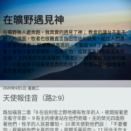
在曠野遇見神
在曠野無人處奔跑，我真實的遇見了神； 教會的講台不能不
顧人的情面，牧者也很難直言指出信徒的缺失、給出人們真
正需要的諍言； 就連標榜真道的、也都是 buf 了許多的客
氣，害怕人會走會掉粉，而我不怕、這就是為何你需要來到
這裡。 主所要的不是淺薄的「信主」，而是要結出生命的果
子，不能結果子的基督徒真的危險了！ 你還在當一個僅僅得
救的基督徒嗎?
2020年4月1日 星期三
天使報佳音（路2:9）
路加福音二章「8 在伯利恆之野地裡有牧羊的人，夜間按著更
次看守羊群。 9 有主的使者站在他們旁邊，主的榮光四面照
著他們，牧羊的人就甚懼怕。 10 那天使對他們說：「不要懼
怕，我報給你們大喜的信息，是關乎萬民的。 11 因今天在大