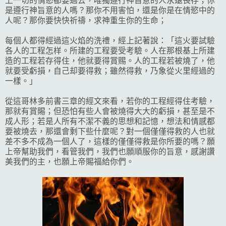
上一切的情慾都要過去，唯獨遵行神旨意的人永遠長存；你
是遵行神旨意的人嗎？那你不用害怕，還是你是在情慾中的
人呢？那你要快快祈禱，求神重生你的生命；
每個人都得經過這火焰的洗禮，經上記著說：「這火要試驗
各人的工程怎样。所建的工程要受考驗。人在那根基上所建
造的工程若存得住，他就要得賞赐。人的工程若被燒了，他
就要受虧損，自己却要得救；雖然得救，乃象從火里經過的
一樣。」
從這哥林多前書三章的經文來看，若你的工程經得住考驗，
那就有賞賜；但恐怕有些人會被燒得大大的虧損，甚至是不
成人形；若是人所有不潔不義的思想和記憶，想法和情感都
要被燒去，那還會剩下些什麼呢？對一個僅僅得救的人也就
差不多不成為一個人了，這樣的僅僅得救是你所要的嗎？願
上帝幫助我們，看管我們，我們也願順服你的旨意，感謝讚
美我們的主，也願上帝賜福給你們。