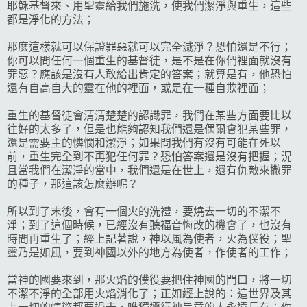
耶穌基督來、用聖靈給我們施洗，使我們潔淨與重生，這些
都是淨化的方法；
那麼這樣就可以保證罪惡就可以完全滅淨？恐怕還是不行；
你可以問任何一個重生的基督徒，是不是在你們裡面就沒有
罪惡？應該是沒有人敢給出肯定的答案；就算是有，他恐怕
還有自高自大的靈在他的裡面，或是在一種自欺裡面；
重生的基督徒會清清楚楚的認識罪，我們在某些方面要比以
往好的太多了，但是也能夠認知我們還是偶爾會犯某些罪，
還是需要主的憐憫和潔淨；如果問我們有沒有可能在死以
前，重生完全到不再犯任何罪？恐怕答案還是沒有把握；況
且當我們在潔淨的當中，我們還是在世上，還有仇敵來撒罪
的種子，那這該怎麼辦呢？
所以到了末後，會有一個火的洗禮，要燒去一切的不潔不
淨；到了這個時候，已經沒有聽福音悔改的機會了，也沒有
時間再重生了；經上記著說，神以風為使者，火為僕役；聖
靈乃是如風，要到神國以外的地方為使者，作使者的工作；
當神的國要來到，那火焰的僕役要把住神國的門口，將一切
不潔不淨的全部用火焰消化了；正如經上說的：這世界及其