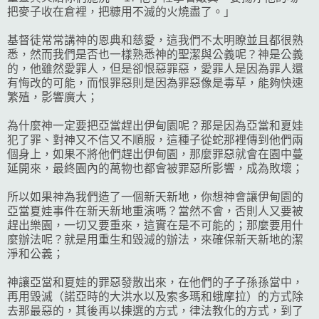
把麥子收在倉裡，把糠用不滅的火燒盡了。」
基督徒常常講神的恩典和慈愛，這我們不太明瞭並且都很熟
悉，然而我們是否也一樣熟悉神的聖潔與公義呢？神是公義
的，他雖然愛罪人，但是卻恨惡罪惡，愛罪人是因為罪人還
有悔改的可能，而恨罪惡則是因為罪惡像是毒草，能夠快速
繁殖，影響廣大；
為什麼神一定要把亞當趕出伊甸園呢？那是因為亞當和夏娃
犯了罪、對神又不信又不順服，這種子從蛇那裡傳到他們兩
個身上，如果不將他們趕出伊甸園，那麼罪惡就會在園中蔓
延開來，最終園內的萬物也都會被罪惡所影響，成為敗壞；
所以如果神為我們造了一個新天新地，你想神會讓伊甸園的
亞當夏娃事件在新天新地重演嗎？當然不會，否則人又要被
趕出樂園，一切又要重來，這實在是不可能的；那麼要用什
麼辦法呢？就是用重生和毀滅的辦法，來確保新天新地的潔
淨和公義；
神讓亞當和夏娃的罪惡發散出來，在他們的子子孫孫當中，
再用毀滅（諾亞時的大洪水以及索多瑪和蛾摩拉）的方式除
去那最惡的，其後再以揀選的方式，律法教化的方式，到了