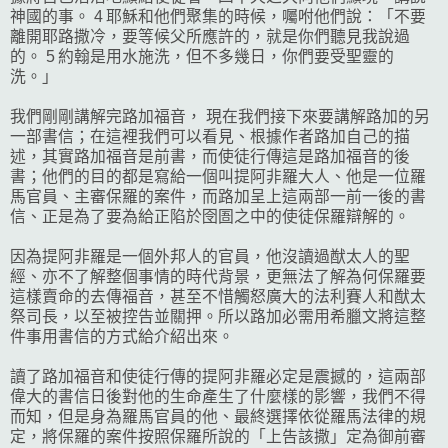
神國的事。 4 耶穌和他們聚集的時候，囑咐他們說：「不要
離開耶路撒冷，要等候父所應許的，就是你們聽見我說過
的。 5 約翰是用水施洗，但不多幾日，你們要受聖靈的
洗。」
我們剛剛講解完路加福音， 現在我們接下來要講解路加的另
一部書信；在這裡我們可以看見、根據作者路加自己的描
述，其實路加福音是前書，而使徒行傳這是路加福音的後
書；他們的目的都是寫給一個叫提阿非羅大人、他是一位羅
馬官員、主審保羅的案件，而路加呈上這兩部一前一後的書
信、正是為了要為給正陷於囹圄之中的使徒保羅辯解的。
因為提阿非羅是一個外邦人的官員，他沒讀過猷太人的聖
經、亦不了解整個事情的時代背景，更無法了解為何保羅要
這樣賣命的去傳福音，甚至不惜觸怒廣大的法利賽人和猷太
祭司長，以至被控告並關押。所以路加必需用希臘文將這整
件事用書信的方式給介紹出來。
讀了路加福音和使徒行傳的提阿非羅必定是震撼的，這兩部
偉大的書信日後對他的生命產生了什麼樣的影響，我們不得
而知，但是身為羅馬官員的他、最終選擇依從羅馬法律的規
定，將保羅的案件按照保羅所說的「上告該撒」定為御前審