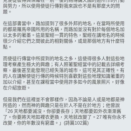
見使徒彼得與保羅在一前一後的為傳講天國的道所作的行動
與努力，所以使用使徒行傳對我來說也不是有那麼大的問
題。
在這部書當中，路加提到了很多外邦的地名，在當時所使用
的都是羅馬帝國所用的名稱，而路加並沒有對於每個地名加
以太多的著墨。這是聖經一貫的特色，聖經在講地名的時候
很少介紹它們之間彼此的相對關係，或是那個地方有什麼特
點。
而使徒行傳當中所提到的地名之多，這使得很多人對這些地
理考察產生極大的興趣；有人照著聖經當中的記載去詳細考
察，最後甚至能發現已經失落的城市，這可見其正確性。有
的人在講解使徒行傳的時候特別喜歡對這些地理知識著重的
加以介紹，甚至在課程當中使用許多如今的風景照片，好像
在介紹旅遊。
但是我們在這裡並不會那樣作，因為不論是人或是地都是神
所造的，然而神的興趣只是在於人不是在於地方；他曾說
「26 天地都要滅沒，你卻要長存；天地都要如外衣漸漸舊
了。你要將天地如裡衣更換，天地就改變了。27 唯有你永不
改變，你的年數沒有窮盡。」(詩篇102篇)