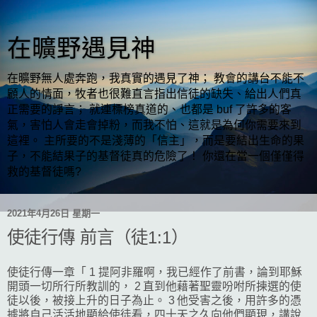
在曠野遇見神
在曠野無人處奔跑，我真實的遇見了神； 教會的講台不能不
顧人的情面，牧者也很難直言指出信徒的缺失、給出人們真
正需要的諍言； 就連標榜真道的、也都是 buf 了許多的客
氣，害怕人會走會掉粉，而我不怕、這就是為何你需要來到
這裡。 主所要的不是淺薄的「信主」，而是要結出生命的果
子，不能結果子的基督徒真的危險了！ 你還在當一個僅僅得
救的基督徒嗎?
2021年4月26日 星期一
使徒行傳 前言（徒1:1）
使徒行傳一章「 1 提阿非羅啊，我已經作了前書，論到耶穌
開頭一切所行所教訓的， 2 直到他藉著聖靈吩咐所揀選的使
徒以後，被接上升的日子為止。 3 他受害之後，用許多的憑
據將自己活活地顯給使徒看，四十天之久向他們顯現，講說