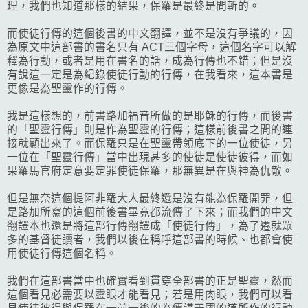
理，我們也知道那樣的結果，保羅是最終是問斬的。
而使徒行傳的這個後書的中文翻譯，並不是沒有爭議的，因
為原文中這部書的書名只有 ACT三個字母，這個名字可以解
釋為行動，或者是用在書名的話，成為行傳也不錯；但是沒
有說這一定是為紀錄使徒行動的行傳，在我看來，這本書是
更像是為聖靈作的行傳。
我是這樣想的，前書路加福音所做的是耶穌的行傳，而後書
的「聖靈行傳」則是作為聖靈的行傳；這樣前後書之間的連
接就顯出來了。而保羅只是在聖靈帶領底下的一位使徒，另
一位在「聖靈行傳」當中出現甚多的使徒是使徒彼得，而如
果羅馬官府定意要定罪使徒保羅，那無異是在與神為仇敵。
但是無奈這個提阿非羅大人最終還是沒有能為保羅開罪，但
是路加所寫的這個前後書畢竟都流傳了下來；而我們的中文
翻譯本也還是將這部行傳翻譯成「使徒行傳」，為了遷就眾
多的基督徒讀者，我們以後在稱呼這部書的時候、也都會使
用使徒行傳這個名稱。
我們在這部書當中也確實看到貫穿全部書的正是聖靈，然而
這個看見必需要以靈眼才能看見；若是用肉眼，我們可以看