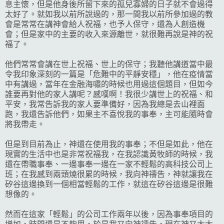
息主懷，但是他身後所留下來的孤兒寡婦的日子就不會過得
太好了。就如我以前所說過的，那一間我以前所參加過的教
會是常常在講神會給人祝福，也予人保守，還為人創造機
會；但是家中的主要的收入來源離世，就很難再說是神的祝
福了。
他們常常會講在世上祝福、世上的保守；我聽他講道當中最
令我印象深刻的一篇是「危難中的平靜安穩」，他在疫情當
中有講過，當年在金融海嘯的時候也用過這個題目，但如今
誰要再對他的家人講呢？感嘆啊！我很少講世上的祝福、和
平安，我常告訴我的家人要準備好，因為我總是去山裡面
跑，我還告訴他們，如果主不喜悅我的事奉，主可能隨時會
將我帶走。
但是到目前為止，神還在使用我的事奉；不但是如此，他在
現實的生活中也是非常祝福我，在我認識黃牧師的時候，我
還在帶職事奉、一邊事奉一邊在一家不輕鬆的高科技公司上
班；在我感到兩頭燒很累的時候，我向神禱告，神就讓我在
矽谷這邊換到一個相當輕鬆的工作，就這在矽谷這邊是很難
想像的。
然而在這家「輕鬆」的公司工作兩年以後，因為事奉項目的