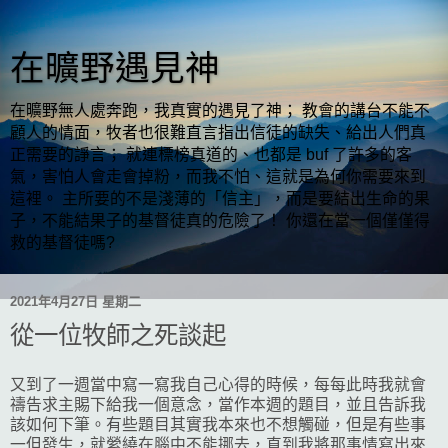
在曠野遇見神
在曠野無人處奔跑，我真實的遇見了神； 教會的講台不能不
顧人的情面，牧者也很難直言指出信徒的缺失、給出人們真
正需要的諍言； 就連標榜真道的、也都是 buf 了許多的客
氣，害怕人會走會掉粉，而我不怕、這就是為何你需要來到
這裡。 主所要的不是淺薄的「信主」，而是要結出生命的果
子，不能結果子的基督徒真的危險了！ 你還在當一個僅僅得
救的基督徒嗎?
2021年4月27日 星期二
從一位牧師之死談起
又到了一週當中寫一寫我自己心得的時候，每每此時我就會
禱告求主賜下給我一個意念，當作本週的題目，並且告訴我
該如何下筆。有些題目其實我本來也不想觸碰，但是有些事
一但發生，就縈繞在腦中不能挪去，直到我將那事情寫出來