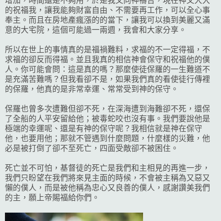
增加，時間還是不夠用，於是我又向神禱告，現在神又大大
的祝福我，讓我能夠財富自由、不需要再工作，可以全心事
奉主。而且在房地產瘋漲的的當下，讓我可以換到美麗又滿
意的大宅院，這個可能過一兩週，我會和大家分享。
所以在世上的事情真的是福禍難料，求福的不一定得福，不
求福的卻反而得福。並且我真的相信神會保守和祝福他的僕
人。你可能會問：這是真的嗎？那麼使徒保羅的一生難道不
是充滿苦難嗎？但我看卻不是，如果我們真的看使徒行傳裡
的保羅，他真的是非常幸運、常常受到神的保守。
保羅也曾多次遭難但卻不死，在深海遭到海難卻不死，還保
了全船的人平安留給他；被毒蛇咬也沒有事。我們要說他是
極端的幸運呢、還是有神的保守呢？我相信就是神在保守
他，也要用他；那就不管遇到什麼問題，什麼樣的災難，他
必是被打倒了卻不至死亡，四面受敵卻不被困住。
死亡並不可怕，基督徒的死亡是我們和主相見的再進一步，
我們只盼望在我們將來見主面的時候，不會
被主稱
為又惡又
懶的僕人，而是被他稱為忠心又良善的僕人，感謝讚美我們
的主，願上帝賜福給你們。