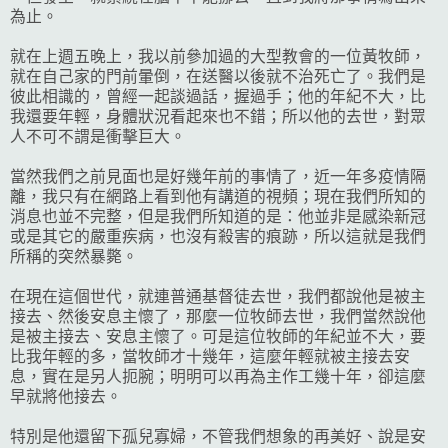
為止。
就在上週五晚上，我以前參加過的大型教會的一位黃牧師，
就在自己家的門前暈倒，在送醫以後就不治死亡了。我們是
彼此相識的，曾經一起談過話，握過手；他的年紀不大，比
我還要年輕，身體狀況看起來也不錯；所以他的去世，對眾
人不可不謂是衝擊巨大。
當然我們之前見面也是好幾年前的事情了，近一年多疫情隔
離，我只有在網路上看到他有講道的視頻；現在我們所知的
消息也並不完整，但是我們所知道的是：他並非是感染新冠
或是其它的嚴重疾病，也沒有殺害的痕跡，所以這就是我們
所稱的突然暴斃。
在現在這個世代，就連普通基督徒去世，我們都說他是被主
接去、然後安息主懷了，那麼一位牧師去世，我們當然說他
是被主接去、安息主懷了。可是這位牧師的年紀並不大，要
比我年輕的多，當牧師才十幾年，這麼年輕就被主接去安
息，實在是另人扼腕；明明可以再為主作工幾十年，卻這麼
早就將他接去。
特別是他還留下孤兒寡婦，不管我們想象的再美好、說是安