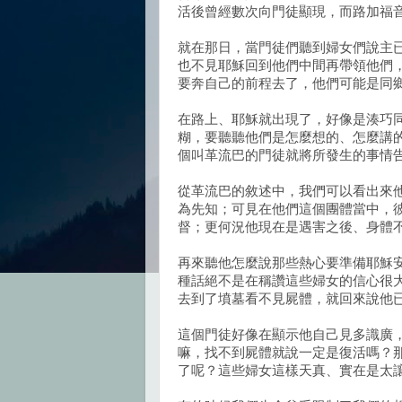
活後曾經數次向門徒顯現，而路加福
就在那日，當門徒們聽到婦女們說主
也不見耶穌回到他們中間再帶領他們
要奔自己的前程去了，他們可能是同
在路上、耶穌就出現了，好像是湊巧
糊，要聽聽他們是怎麼想的、怎麼講
個叫革流巴的門徒就將所發生的事情
從革流巴的敘述中，我們可以看出來
為先知；可見在他們這個團體當中，
督；更何況他現在是遇害之後、身體
再來聽他怎麼說那些熱心要準備耶穌
種話絕不是在稱讚這些婦女的信心很
去到了墳墓看不見屍體，就回來說他
這個門徒好像在顯示他自己見多識廣
嘛，找不到屍體就說一定是復活嗎？
了呢？這些婦女這樣天真、實在是太