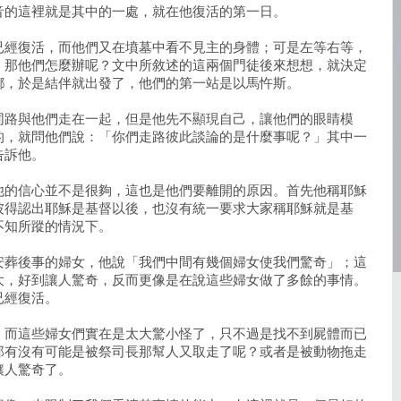
音的這裡就是其中的一處，就在他復活的第一日。
已經復活，而他們又在墳墓中看不見主的身體；可是左等右等，
，那他們怎麼辦呢？文中所敘述的這兩個門徒後來想想，就決定
鄉，於是結伴就出發了，他們的第一站是以馬忤斯。
同路與他們走在一起，但是他先不顯現自己，讓他們的眼睛模
的，就問他們說：「你們走路彼此談論的是什麼事呢？」其中一
告訴他。
他的信心並不是很夠，這也是他們要離開的原因。首先他稱耶穌
彼得認出耶穌是基督以後，也沒有統一要求大家稱耶穌就是基
不知所蹤的情況下。
安葬後事的婦女，他說「我們中間有幾個婦女使我們驚奇」；這
大，好到讓人驚奇，反而更像是在說這些婦女做了多餘的事情。
已經復活。
，而這些婦女們實在是太大驚小怪了，只不過是找不到屍體而已
那有沒有可能是被祭司長那幫人又取走了呢？或者是被動物拖走
讓人驚奇了。