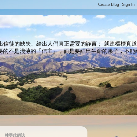
出信徒的缺失、給出人們真正需要的諍言； 就連標榜真
主所要的不是淺薄的「信主」，而是要結出生命的果子，不能
搜尋此網誌