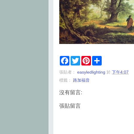
F
T
P
S
a
w
i
h
c
i
n
a
張貼者：
easyledlighting
於
下午4:07
e
t
t
r
b
t
e
e
標籤：
路加福音
o
e
r
o
r
e
k
s
沒有留言:
t
張貼留言