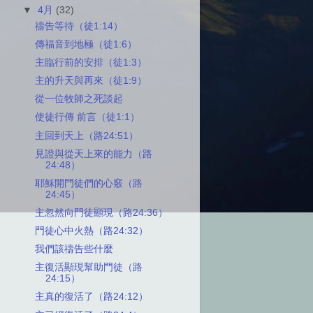
▼
4月
(32)
禱告等待（徒1:14）
傳福音到地極（徒1:6）
主臨行前的安排（徒1:3）
主的升天與再來（徒1:9）
從一位牧師之死談起
使徒行傳 前言（徒1:1）
主回到天上（路24:51）
見證與從天上來的能力（路
24:48）
耶穌開門徒們的心竅（路
24:45）
主忽然向門徒顯現（路24:36）
門徒心中火熱（路24:32）
我們該禱告些什麼
主復活顯現幫助門徒（路
24:15）
主真的復活了（路24:12）