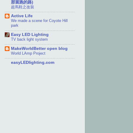
那當跑的路)
超馬鞋之改裝
Active Life
We made a scene for Coyote Hill
park
Easy LED Lighting
TV back light system
MakeWorldBetter open blog
World LAmp Project
easyLEDlighting.com