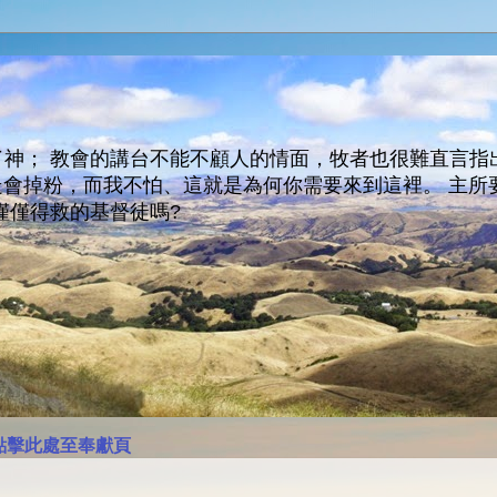
神； 教會的講台不能不顧人的情面，牧者也很難直言指
人會走會掉粉，而我不怕、這就是為何你需要來到這裡。 
僅僅得救的基督徒嗎?
點擊此處至奉獻頁