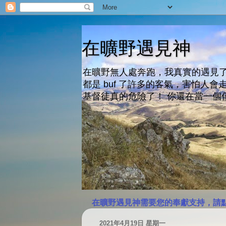
在曠野遇見神
在曠野無人處奔跑，我真實的遇見了
都是 buf 了許多的客氣，害怕
基督徒真的危險了！ 你還在當一個
在曠野遇見神需要您的奉獻支持，請
2021年4月19日 星期一