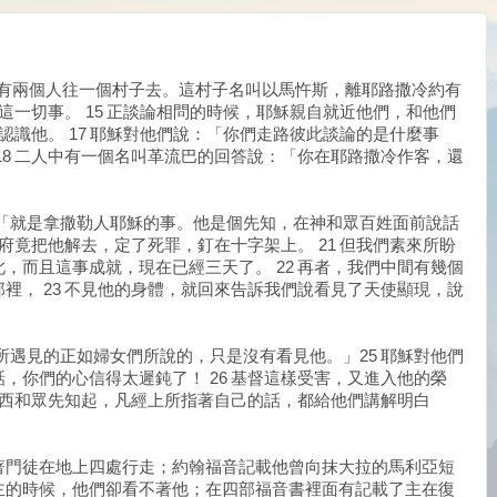
）
徒中有兩個人往一個村子去。這村子名叫以馬忤斯，離耶路撒冷約有
的這一切事。 15 正談論相問的時候，耶穌親自就近他們，和他們
不認識他。 17 耶穌對他們說：「你們走路彼此談論的是什麼事
18 二人中有一個名叫革流巴的回答說：「你在耶路撒冷作客，還
：「就是拿撒勒人耶穌的事。他是個先知，在神和眾百姓面前說話
官府竟把他解去，定了死罪，釘在十字架上。 21 但我們素來所盼
，而且這事成就，現在已經三天了。 22 再者，我們中間有幾個
裡， 23 不見他的身體，就回來告訴我們說看見了天使顯現，說
，所遇見的正如婦女們所說的，只是沒有看見他。」25 耶穌對他們
，你們的心信得太遲鈍了！ 26 基督這樣受害，又進入他的榮
從摩西和眾先知起，凡經上所指著自己的話，都給他們講解明白
著門徒在地上四處行走；約翰福音記載他曾向抹大拉的馬利亞短
主的時候，他們卻看不著他；在四部福音書裡面有記載了主在復