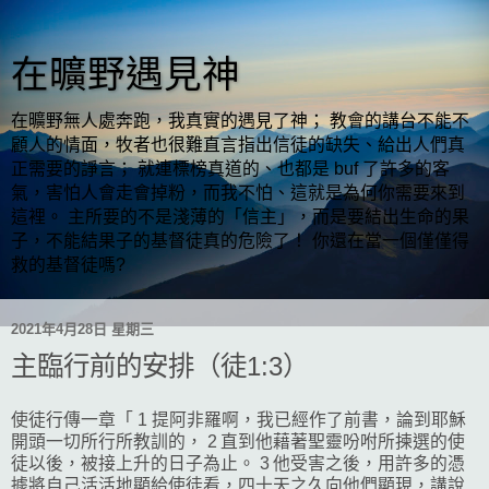
在曠野遇見神
在曠野無人處奔跑，我真實的遇見了神； 教會的講台不能不
顧人的情面，牧者也很難直言指出信徒的缺失、給出人們真
正需要的諍言； 就連標榜真道的、也都是 buf 了許多的客
氣，害怕人會走會掉粉，而我不怕、這就是為何你需要來到
這裡。 主所要的不是淺薄的「信主」，而是要結出生命的果
子，不能結果子的基督徒真的危險了！ 你還在當一個僅僅得
救的基督徒嗎?
2021年4月28日 星期三
主臨行前的安排（徒1:3）
使徒行傳一章「 1 提阿非羅啊，我已經作了前書，論到耶穌
開頭一切所行所教訓的， 2 直到他藉著聖靈吩咐所揀選的使
徒以後，被接上升的日子為止。 3 他受害之後，用許多的憑
據將自己活活地顯給使徒看，四十天之久向他們顯現，講說