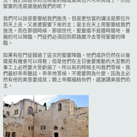
洗！我們知道水的洗禮是約翰或是其他人可以完成了，然而
聖靈的洗是誰施給我們的呢？
我們可以說是聖靈給我們施洗，但是更恰當的講法是那位升
到天上去，又差遣聖靈下來的主；是主在天上用聖靈給我們
施洗。而在那個時候、那個世代，聖靈還不是隨時隨地、普
遍的可以降臨，門徒們必須回到耶路撒冷去等待聖靈的降
臨。
如果有些門徒錯過了這次的聖靈降臨，他們或許仍然在以後
還是有機會可以得救；但是他們在主日後要推動的大宣教的
事工上必然要大受虧損了。所以有的時候主叫我們等候，我
們最好乖乖聽話，乖乖地等候，不需要問為什麼，因為主必
然有他的美意要成就；願上帝賜福給你們，感謝讚美我們的
主。