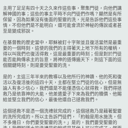
主用了足足有四十天之久來作這些事，聚集門徒，向他們講
解神國的事；這些的事主平時不向門徒們作嗎？顯然是有所
保留，因為如果沒有後面的聖靈的洗，光是告訴他們這些事
情，不但他們是不能明白，還可能會流於神秘的傳說或者甚
至是變成邪說。
在基督教的歷史當中，耶穌被釘十字架並且復活當然是最重
要的一個時刻，這使的我們的主得著天上地下所有的權柄，
得以叫我們也復活得救，這是最重要的時刻；但是對於門徒
能否能夠傳承主的旨意，將神的道傳遍天下，則這下面的這
個關鍵時刻，則是要受聖靈的洗。
是的，主這三年半來的教導以及他所行的神蹟、他的死和復
活以及復活後的這四十天，主都在堅立門徒的信心，但是無
論人有多少信心，我們還是不能僅憑信心就得救，我們得拯
救乃是依靠神的大能，他差遣愛子下來為我們的贖價、他賜
給並堅立我們的信心，最後他還自己拯救我們。
這個拯救不是憑一個洗禮就完成的，這個拯救乃是藉著聖靈
的洗所完成的。所以主告訴門徒們，「約翰是用水施洗，但
不多幾日，你們要受聖靈的洗。」是的，我們要受聖靈的