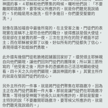
神國的事。 4 耶穌和他們聚集的時候，囑咐他們說：「不要
離開耶路撒冷，要等候父所應許的，就是你們聽見我說過
的。 5 約翰是用水施洗，但不多幾日，你們要受聖靈的
洗。」
就像在路加福音中最後所寫的，在主受害之後，門徒們的表
現實在是稱不上是符合他們的職分，彼得應該是個大使徒，
但是卻在主被賣的那一夜，三次在主所在的院子裡面不認
主；而在耶穌被安葬了以後，好似所有的門徒都失了信心，
表現得還不如姐妹們勇敢。
此外還有幾個門徒乾脆捲起鋪蓋回家好了，還勞煩主耶穌親
自向他們顯現，讓他們回到門徒們的團隊來；所以第三節所
寫的「他受害之後，用許多的憑據將自己活活地顯給使徒
看，四十天之久向他們顯現，講說神國的事。」其實主所作
的就是在堅固門徒們的信心。
另外主所作的一件事，就是將門徒們聚集在耶路撒冷，因為
主正在為門徒們籌劃一件大事，那就是讓門徒們在耶路撒冷
聚集，等待接受神賜下他長久以來所應許的，那就是聖靈。
主特別的說「不要離開耶路撒冷，要等候父所應許的，就是
你們聽見我說過的。」