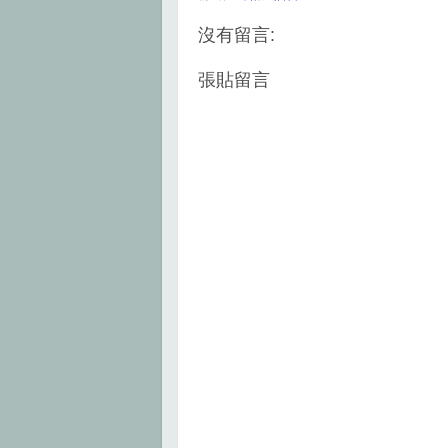
o
e
r
o
r
e
k
s
沒有留言:
t
張貼留言