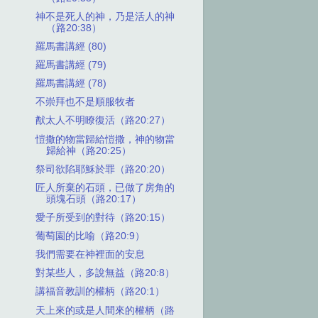
神不是死人的神，乃是活人的神
（路20:38）
羅馬書講經 (80)
羅馬書講經 (79)
羅馬書講經 (78)
不崇拜也不是順服牧者
猷太人不明瞭復活（路20:27）
愷撒的物當歸給愷撒，神的物當
歸給神（路20:25）
祭司欲陷耶穌於罪（路20:20）
匠人所棄的石頭，已做了房角的
頭塊石頭（路20:17）
愛子所受到的對待（路20:15）
葡萄園的比喻（路20:9）
我們需要在神裡面的安息
對某些人，多說無益（路20:8）
講福音教訓的權柄（路20:1）
天上來的或是人間來的權柄（路