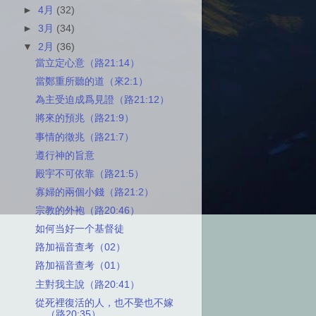
►
4月
(32)
►
3月
(34)
▼
2月
(36)
當立定心意（路21:14）
當鄭重所聽的道（來2:1）
為主受迫成爲見證（路21:12）
將來的預兆（路21:9）
事情的徵兆（路21:7）
遵行神的旨意
殿宇不可依靠（路21:5）
寡婦的兩個小錢（路21:2）
宗教的外袍（路20:46）
如何当好一个基督徒
路加福音查考（02）
路加福音查考（01）
主對我主說（路20:41）
從死裡復活的人，也不娶也不嫁
（路20:35）