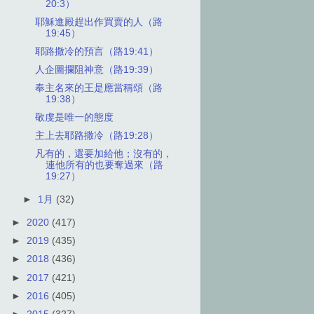
20:3）
耶穌進殿趕出作買賣的人（路
19:45）
耶路撒冷的預言（路19:41）
人企圖攔阻神意（路19:39）
奉主名來的王是應當稱頌（路
19:38）
敬虔是唯一的態度
主上去耶路撒冷（路19:28）
凡有的，還要加給他；沒有的，
連他所有的也要奪過來（路
19:27）
►
1月
(32)
►
2020
(417)
►
2019
(435)
►
2018
(436)
►
2017
(421)
►
2016
(405)