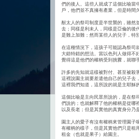
們的後人。這些人就成了這個比喻當
戶，他們並不真擁有產業，但是時間
猷太人的祭司制度是半世襲的，雖然
去；同樣是利未人，同樣是亞倫的後
是難上加難；然而某些人的兒子，特
在這種情況下，這孩子可能認為祭司
大錯特錯的想法。當以色列人做得不
覺得這是他們的權柄受到挑釁，就聯
許多的先知就這樣被對付、甚至被殺
這裡說園主就要差遣他自己的兒子去
這裡我們知道，這所說的就是主耶穌
這個比喻是主向民眾所說的，是在祭
們說的；也就解釋了他的權柄是從哪
以及長老；但是其實他的真實身分乃
園主人的愛子有沒有權柄來管理園子
有權柄的樣子，但是其實他們只是租
租金（也就是果子）給園主。