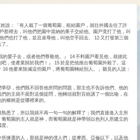
百姓說：「有人栽了一個葡萄園，租給園戶，就往外國去住了許
到園戶那裡去，叫他們把園中當納的果子交給他。園戶竟打了他，叫
，他們也打了他，並且凌辱他，叫他空手回去。 12 又打發第三個
去了。
我的愛子去，或者他們尊敬他。』 14 不料園戶看見他，就彼此
吧，使產業歸於我們！』 15 於是把他推出葡萄園外殺了。這
 16 他要來除滅這些園戶，將葡萄園轉給別人。」聽見的人說：
們爭辯，他們既不回答他所問的問題，那主也不告訴他們、他的
我們的主就不面對這個提問，他轉頭就對百姓講了一個比喻，在
他的權柄是從哪裡來的。
很熟悉了，所以我就不再一句一句的解釋了；我們直接進入主所
，葡萄園的主人就是神，而葡萄園就是神帶領以色列人所建立的
國度。
中所揀選的人，那就是神的僕人們；從摩西、亞倫以下，以及他