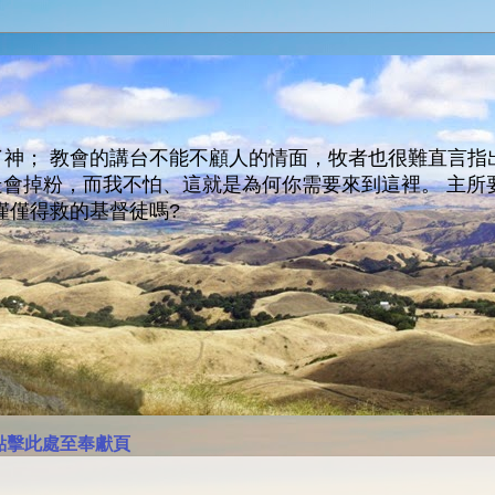
神； 教會的講台不能不顧人的情面，牧者也很難直言指
人會走會掉粉，而我不怕、這就是為何你需要來到這裡。 
僅僅得救的基督徒嗎?
點擊此處至奉獻頁