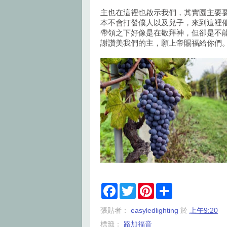
主也在這裡也啟示我們，其實園主要
本不會打發僕人以及兒子，來到這裡
帶領之下好像是在敬拜神，但卻是不
謝讚美我們的主，願上帝賜福給你們
F
T
P
S
a
w
i
h
c
i
n
a
張貼者：
easyledlighting
於
上午9:20
e
t
t
r
b
t
e
e
標籤：
路加福音