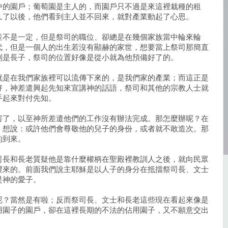
中的園戶；葡萄園是主人的，而園戶只不過是來這裡栽種的租
久了以後，他們看到主人並不回來，就對產業動起了心思。
並不是一定，但是祭司的職位、卻總是在幾個家族當中輪來輪
代，但是一個人的出生若沒有顯赫的家世，想要當上祭司那簡直
別是長子，祭司的位置好像是從小就為他預備好了的。
就是在我們家族裡可以流傳下來的，是我們家的產業；而這正是
好，神差遣興起先知來宣講神的話語，祭司和其他的宗教人士就
手起來對付先知。
害了，以至神所差遣他們的工作沒有辦法完成。那怎麼辦呢？在
，想說：或許他們會尊敬他的兒子的身份，或者就不敢造次。那
的到來。
司長和長老質疑他是靠什麼權柄在聖殿裡教訓人之後，就向民眾
裡來的。前面我們說主耶穌是以人子的身分在抵擋祭司長、文士
是神的愛子。
呢？當然是有啦；反而祭司長、文士和長老這些現在看起來像是
用園子的園戶，卻在這裡長期的不法的佔用園子，又不願意交出