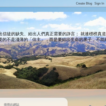
出信徒的缺失、給出人們真正需要的諍言； 就連標榜真
主所要的不是淺薄的「信主」，而是要結出生命的果子，不能
搜尋此網誌