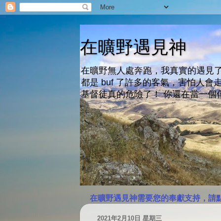
在曠野遇見神
在曠野無人處奔跑，我真實的遇見了
都是 buf 了許多的客氣，害怕
基督徒真的危險了！ 你還在當一個
在曠野遇見神需要您的奉獻支持，請
2021年2月10日 星期三