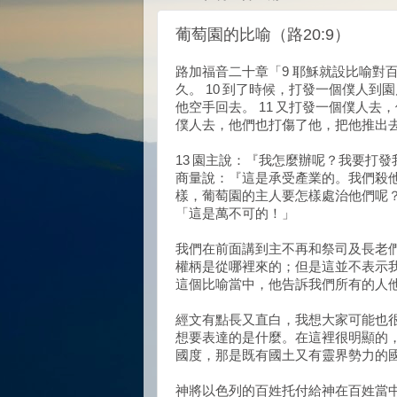
葡萄園的比喻（路20:9）
路加福音二十章「9 耶穌就設比喻對
久。 10 到了時候，打發一個僕人
他空手回去。 11 又打發一個僕人去
僕人去，他們也打傷了他，把他推出
13 園主說：『我怎麼辦呢？我要打發
商量說：『這是承受產業的。我們殺他
樣，葡萄園的主人要怎樣處治他們呢？
「這是萬不可的！」
我們在前面講到主不再和祭司及長老
權柄是從哪裡來的；但是這並不表示
這個比喻當中，他告訴我們所有的人
經文有點長又直白，我想大家可能也
想要表達的是什麼。在這裡很明顯的
國度，那是既有國土又有靈界勢力的
神將以色列的百姓托付給神在百姓當