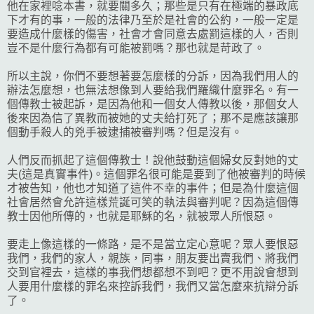
他在家裡唸本書，就要關多久；那些是只有在極端的暴政底
下才有的事，一般的法律乃至於是社會的公約，一般一定是
要造成什麼樣的傷害，社會才會同意去處罰這樣的人，否則
豈不是什麼行為都有可能被罰嗎？那也就是苛政了。
所以主說，你們不要想著要怎麼樣的分訴，因為我們用人的
辦法怎麼想，也無法想像到人要給我們羅織什麼罪名。有一
個傳教士被起訴，是因為他和一個女人傳教以後，那個女人
後來因為信了異教而被她的丈夫給打死了；那不是應該讓那
個動手殺人的兇手被逮捕被審判嗎？但是沒有。
人們反而抓起了這個傳教士！說他鼓動這個婦女反對她的丈
夫(這是真實事件)。這個罪名很可能是要到了他被審判的時候
才被告知，他也才知道了這件不幸的事件；但是為什麼這個
社會居然會允許這樣荒誕可笑的執法與審判呢？因為這個傳
教士因他所傳的，也就是耶穌的名，就被眾人所恨惡。
要走上像這樣的一條路，是不是當立定心意呢？眾人要恨惡
我們，我們的家人，親族，同事，朋友要出賣我們、將我們
交到官裡去，這樣的事我們想都想不到吧？更不用說會想到
人要用什麼樣的罪名來控訴我們，我們又當怎麼來抗辯分訴
了。