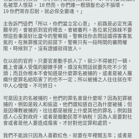
名被眾人恨惡， 18 然而，你們連一根頭髮也必不損壞。
19 你們常存忍耐，就必保全靈魂 。」
主告訴門徒們「所以，你們當立定心意」，前路是必定充滿
艱辛的，會被抓到官府裡去，會被審判。各位弟兄姊妹不要
想這些事是好比當今的警察局，警察找你去問話還得客客氣
氣的，在無罪推定的前提下，警察只有一段時間的審問權
限，時候到了、沒有證據就得放人。
在以前的官府，只要官差動手抓人了，就少不得被打一頓，
戴上會讓人受傷的腳鐐手銬，還沒有問話就要先吃不少苦
頭；而且你根本不會知道是什麼罪名被捕的，或者是被人羅
織什麼罪名給陷害了的也不一定；所以被捕之人往往就在牢
中人心惶惶，不可終日。
可是因主的名被捕的，他們的罪名會是什麼呢？因為犯罪被
捕的，例如是殺人和偷盜，他們還知道自己為什麼被捕；但
是因傳教被捕的，往往都是被按上什麼其他的罪名；例如鼓
惑人心反對政府，或者是煽動民眾不納稅！因為人是要對社
會或者是他人要造成傷害，才好對他定罪和處罰。
我們不能說只因為人喜歡紅色，就要在牢裡關五年；或者是