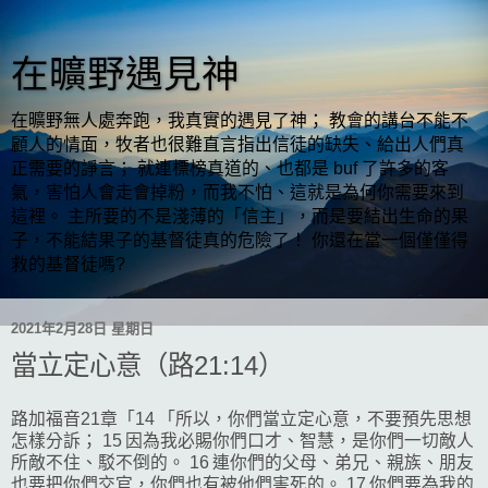
在曠野遇見神
在曠野無人處奔跑，我真實的遇見了神； 教會的講台不能不
顧人的情面，牧者也很難直言指出信徒的缺失、給出人們真
正需要的諍言； 就連標榜真道的、也都是 buf 了許多的客
氣，害怕人會走會掉粉，而我不怕、這就是為何你需要來到
這裡。 主所要的不是淺薄的「信主」，而是要結出生命的果
子，不能結果子的基督徒真的危險了！ 你還在當一個僅僅得
救的基督徒嗎?
2021年2月28日 星期日
當立定心意（路21:14）
路加福音21章「14 「所以，你們當立定心意，不要預先思想
怎樣分訴； 15 因為我必賜你們口才、智慧，是你們一切敵人
所敵不住、駁不倒的。 16 連你們的父母、弟兄、親族、朋友
也要把你們交官，你們也有被他們害死的。 17 你們要為我的