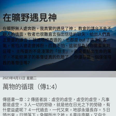
在曠野遇見神
在曠野無人處奔跑，我真實的遇見了神； 教會的講台不能不
顧人的情面，牧者也很難直言指出信徒的缺失、給出人們真
正需要的諍言； 就連標榜真道的、也都是 buf 了許多的客
氣，害怕人會走會掉粉，而我不怕、這就是為何你需要來到
這裡。 主所要的不是淺薄的「信主」，而是要結出生命的果
子，不能結果子的基督徒真的危險了！ 你還在當一個僅僅得
救的基督徒嗎?
2023年4月11日 星期二
萬物的循環（傳1:4）
傳道書一章：2 傳道者說：虛空的虛空，虛空的虛空，凡事
都是虛空。 3 人一切的勞碌，就是他在日光之下的勞碌，有
什麼益處呢？ 4 一代過去，一代又來，地卻永遠長存。 5 日
頭出來，日頭落下，急歸所出之地。 6 風往南颳，又向北