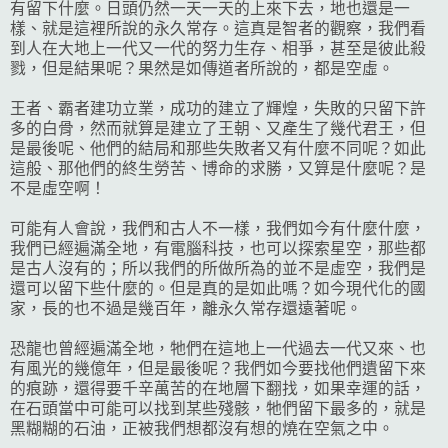
有留下什麼。日頭仍然一天一天的上來下去，地也還是一
樣、就是這裡所說的永久常存。這真是智者的觀察，我們看
到人在大地上一代又一代的努力生存、相爭，甚至是彼此殺
戮，但是結果呢？果然是如傳道者所說的，都是空虛。
王者、霸者建功立業，成功的建立了輝煌，失敗的只留下許
多的白骨，然而就算是建立了王朝、又產生了幾代君王，但
是最後呢、他們的結局和那些失敗者又有什麼不同呢？如此
這般、那他們的終生勞苦、博命的求勝，又算是什麼呢？是
不是虛空啊！
可能有人會說，我們和古人不一樣，我們如今有什麼什麼，
我們已經遍滿全地，有電腦科技，也可以探索星空，那些都
是古人沒有的；所以我們的所做所為的並不是虛空，我們是
還可以留下些什麼的。但是真的是如此嗎？如今現代化的國
家，長的也不過是幾百年，離永久常存還遠著呢。
恐龍也曾經遍滿全地，牠們在這地上一代過去一代又來、也
有風光的幾億年，但是最後呢？我們如今要找他們遺留下來
的痕跡，還得要千辛萬苦的在地層下翻找，如果幸運的話，
在石頭當中可能可以找到某些殘骸，牠們留下最多的，就是
黑糊糊的石油，正被我們想都沒有想的燒在空氣之中。