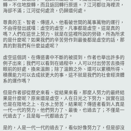
轉，不住地旋轉，而且返回轉行原道。 7 江河都往海裡流，
海卻不滿；江河從何處流，仍歸還何處。
尊貴的王、智者、傳道人、他看破世間的萬事萬物的運行，
不由得發出感嘆：虛空的虛空，凡事都是虛空。這是真的
嗎？人們在這世上努力、就是在這裡所說的勞碌，所為所求
的是什麼呢？如果我們的辛苦勞作到最後都是虛空的話，那
真的對我們有什麼益處呢？
虛空這個詞、在傳道書中不斷的被提到，作者也舉出許多的
例子出來；我們可以看到在過程中，人可以付出勞苦去換得
眼前的好處，換來溫飽；除了溫飽之外、還可以累積所得、
積攢能力可以去成就更大的事，這不就是我們的社會經濟體
系的運作嗎？
但是作者卻從歷史來看、從結果來看，那麼人努力的最終結
果是什麼呢？原來還是虛空，人在日光之下努力、說實在話
也是在陸地之上、在水上勞苦，結果呢？傳道者看到人真是
一代一代的努力，他們努力了、最後，也過去了；不僅是一
代過去了，且是每一代都過去了。
是的，人是一代一代的過去了，看似好像努力了，但是卻沒