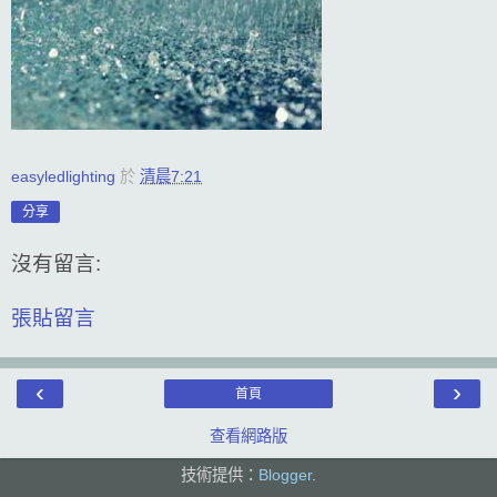
easyledlighting
於
清晨7:21
分享
沒有留言:
張貼留言
‹
›
首頁
查看網路版
技術提供：
Blogger
.