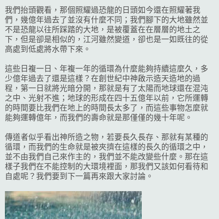
我們抬頭觀看，那個照耀過恐龍的日頭如今還在照耀著我
們，幾億年過去了並沒有什麼不同；我們腳下的大地雖然並
不是恐龍以往所踩踏的大地，是被覆蓋在在層層的地土之
下，但是卻是相似的，江河雖然變道，卻也是一如既往的從
高處到低處將水帶下來。
這些日複一日、年複一年的循環為什麼能夠持續這麼久，多
少億年過去了還是這樣？在創世紀中神啟示造天造地的過
程，第一日就將光暗分開，那就是有了太陽而地球還在混沌
之中、光射不進；地球的形成在四十五億年以前，它所運轉
的時間要比我們在地上的時間長太多了，而這些事物怎麼就
能夠運轉億年，而我們的壽命就是那僅僅的幾十年呢。
傳道者似乎看出神所造之物，若要長久長存、那就有某種的
循環，而我們的生命就是被夾擠在這樣的長久的循環之中，
並不由我們自己來作主的，我們並不能改變些什麼。那在這
樣子我們在不能控制的大環境裡面，那我們又該如何看待和
自處呢？我們要到下一篇再來跟大家討論。