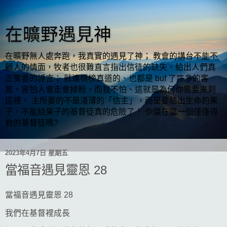
在曠野遇見神
在曠野無人處奔跑，我真實的遇見了神； 教會的講台不能不
顧人的情面，牧者也很難直言指出信徒的缺失、給出人們真
正需要的諍言； 就連標榜真道的、也都是 buf 了許多的客
氣，害怕人會走會掉粉，而我不怕、這就是為何你需要來到
這裡。 主所要的不是淺薄的「信主」，而是要結出生命的果
子，不能結果子的基督徒真的危險了！ 你還在當一個僅僅得
救的基督徒嗎?
2023年4月7日 星期五
當福音遇見靈恩 28
當福音遇見靈恩 28
我們在基督裡成長