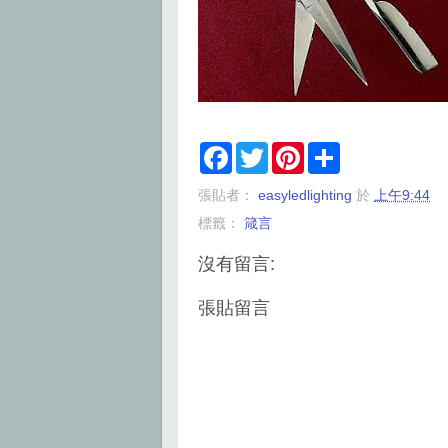
F
T
P
S
a
w
i
h
c
i
n
a
張貼者：
easyledlighting
於
上午9:44
e
t
t
r
b
t
e
e
標籤：
箴言
o
e
r
o
r
e
k
s
沒有留言:
t
張貼留言