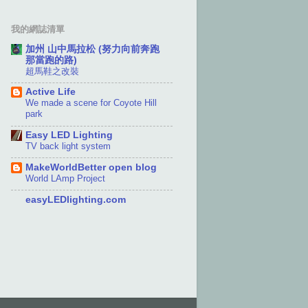
我的網誌清單
加州 山中馬拉松 (努力向前奔跑
那當跑的路)
超馬鞋之改裝
Active Life
We made a scene for Coyote Hill
park
Easy LED Lighting
TV back light system
MakeWorldBetter open blog
World LAmp Project
easyLEDlighting.com