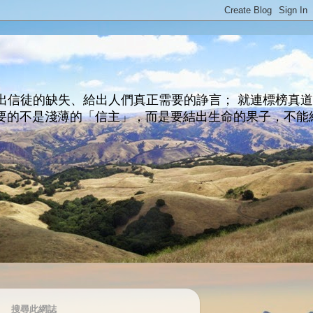
出信徒的缺失、給出人們真正需要的諍言； 就連標榜真
主所要的不是淺薄的「信主」，而是要結出生命的果子，不能
搜尋此網誌