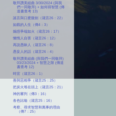
敬拜讚美組曲 3/30/2024 (與我
們一同敬拜) + 如何得智慧 (傳
道書查考 13)
謠言與口蜜腹劍（箴言26：22）
如戲的人生（傳4：3）
煽惑爭端如火（箴言26：17）
懶惰人自害（箴言26：12）
再說愚昧人（箴言26：8）
愚妄人的話（箴言26：4）
敬拜讚美組曲 (與我們一同敬拜)
03/23/2024 + 智慧之限 (傳道
書查考 12)
時宜（箴言26：1）
善與惡相爭（箴言25：25）
把炭火堆在頭上（箴言25：21）
神的審判（傳3：16）
各色比喻（箴言25：16）
考察、尋求智慧和萬事的理由
（傳7：25）