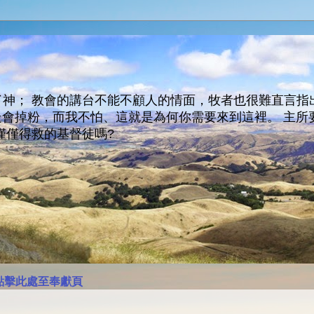
神； 教會的講台不能不顧人的情面，牧者也很難直言指
人會走會掉粉，而我不怕、這就是為何你需要來到這裡。 
僅僅得救的基督徒嗎?
點擊此處至奉獻頁