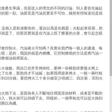
然會產生爭議，但是從人的理念的不同的討論、到人要首先掄起
柴的那一刻。油甚至是汽油其實並不可怕，雖然有些味道但是就
，這個人是欺凌鄰舍的，還自以爲是在戲耍；火點起來容易，欺
事就是了。但那其實就是在汽油上投了擦著的火柴，會引起怎樣
學會控制火。汽油著火可怕嗎？其實在我們每一個人的週邊、每
上呢；是的，我說的就是內燃機。它控制燃燒的方法是將汽油一
到整個油箱裡面去。
生火做飯。我自己也常常烤肉吃，要烤一份豬肋排要慢火烤上
化了出來，那肋排才不油膩；如果我用柴來烤火，一根一兩吋粗
到10分鐘。要想烤火三十多分鐘至少得續三、四次柴，否則火
的火熱下去，是因為有人不斷地往裡面添加材料，或者是不斷的
加入，熱火就可以持續下去。同樣的，一個爭執也可以從火熱到
就難以為繼。