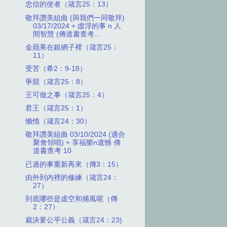
忠信的使者（箴言25：13）
敬拜讚美組曲 (與我們一同敬拜)
03/17/2024 + 虛浮的事 n 人
間智慧 (傳道書查考...
金蘋果在銀網子裡（箴言25：
11）
受苦（希2：9-18）
爭競（箴言25：8）
王可做之事（箴言25：4）
君王（箴言25：1）
懶惰（箴言24：30）
敬拜讚美組曲 03/10/2024 (適合
聚會領唱) + 享福樂n遺憾 傳
道書查考 10
已過的事重新再來（傳3：15）
由外到內裡的修練（箴言24：
27）
到底哪些是虛空和捕風呢（傳
2：27）
裁決要公平公義（箴言24：23)