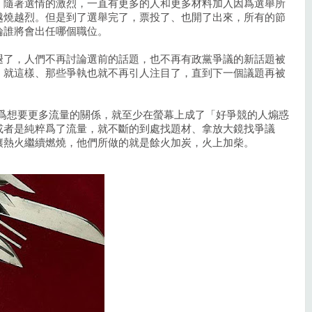
，隨著選情的激烈，一直有更多的人和更多材料加入因爲選舉所
越燒越烈。但是到了選舉完了，票投了、也開了出來，所有的節
論誰將會出任哪個職位。
褪了，人們不再討論選前的話題，也不再有政黨爭議的新話題被
，就這樣、那些爭執也就不再引人注目了，直到下一個議題再被
因爲想要更多流量的關係，就至少在螢幕上成了「好爭競的人煽惑
或者是純粹爲了流量，就不斷的到處找題材、拿放大鏡找爭議
讓熱火繼續燃燒，他們所做的就是餘火加炭，火上加柴。