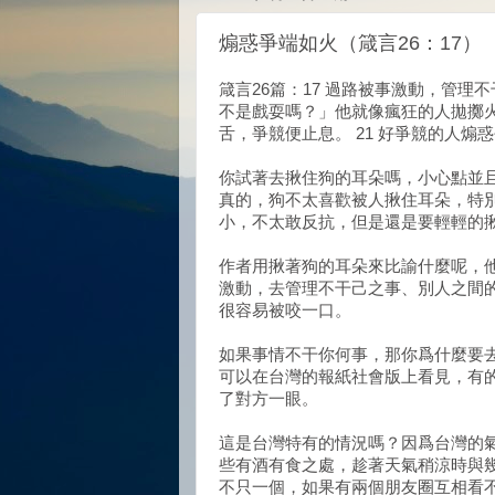
煽惑爭端如火（箴言26：17）
箴言26篇：17 過路被事激動，管理
不是戲耍嗎？」他就像瘋狂的人拋擲火把
舌，爭競便止息。 21 好爭競的人
你試著去揪住狗的耳朵嗎，小心點並
真的，狗不太喜歡被人揪住耳朵，特
小，不太敢反抗，但是還是要輕輕的
作者用揪著狗的耳朵來比諭什麼呢，
激動，去管理不干己之事、別人之間
很容易被咬一口。
如果事情不干你何事，那你爲什麼要
可以在台灣的報紙社會版上看見，有
了對方一眼。
這是台灣特有的情況嗎？因爲台灣的
些有酒有食之處，趁著天氣稍涼時與
不只一個，如果有兩個朋友圈互相看不順眼