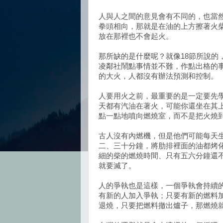
人與人之間的意見會有不同的，也當
拳頭相向，那就是在油的上方擦著火
放在那裡也不會起火。
那所缺的是什麼呢？就像18節所說的
凌鄰社鬧點事情並不難，作點出格的
的大火，人都沒有辦法預測和控制。
人要用火之前，最重要的是一定要先
天都有汽油在著火，可能你還坐在其
點一點地噴向燃燒室，而不是把火燒
古人沒有內燃機，但是他們可能每天
二、三十分鐘，將肋排裡面的油都烤
細的柴的燃燒時間、只有五六分鐘還不
就要滅了。
人的爭執也是這樣，一個爭執會持續
有新的人加入爭執；只要有新的燃料
退燒，只要把燃料撤出爐子，那燃燒