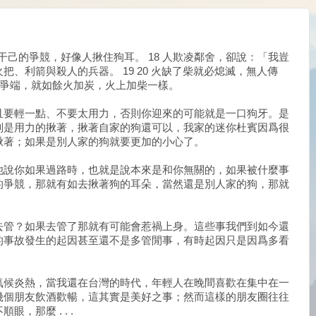
不干己的爭競，好像人揪住狗耳。 18 人欺凌鄰舍，卻說：「我豈
、利箭與殺人的兵器。 19 20 火缺了柴就必熄滅，無人傳
煽惑爭端，就如餘火加炭，火上加柴一樣。
且要輕一點、不要太用力，否則你迎來的可能就是一口狗牙。是
別是用力的揪著，揪著自家的狗還可以，我家的迷你杜賓因爲很
揪著；如果是別人家的狗就要更加的小心了。
他說你如果過路時，也就是說本來是和你無關的，如果被什麼事
的爭競，那就有如去揪著狗的耳朵，當然還是別人家的狗，那就
去管？如果去管了那就有可能會惹禍上身。這些事我們到如今還
的事故發生的起因甚至還不是多管閒事，有時起因只是因爲多看
氣候炎熱，當我還在台灣的時代，年輕人在晚間喜歡在集中在一
幾個朋友飲酒歡暢，這其實是美好之事；然而這樣的朋友圈往往
，那麼 . . .