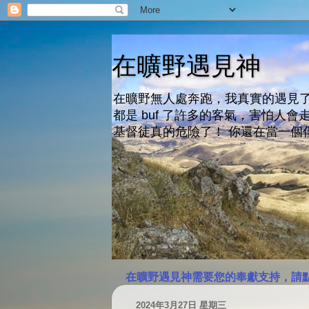
在曠野遇見神
在曠野無人處奔跑，我真實的遇見了
都是 buf 了許多的客氣，害怕
基督徒真的危險了！ 你還在當一個
在曠野遇見神需要您的奉獻支持，請
2024年3月27日 星期三