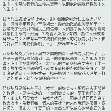
生命、來幫助我們的生命來更新、以期能夠讓我們得到永久
的生命。
我們前面說過信仰很偉大、對中國能夠施行民主成為共和
國、滿清末年有多少革命列士、拋頭顱撒熱血的參加革命、
就是為了他們對中國民主的信仰，人們為了偉大的理想是可
以犧牲生命的。然而「7 為義人死是少有的，為仁人死或者
有敢做的； 8 唯有基督在我們還做罪人的時候為我們死，神
的愛就在此向我們顯明了。」（羅馬書五章7-8）
耶穌基督為了挽回人與神之間的關係、就先為我們死了。我
在第一篇的時候曾講到、真正的信耶穌基督，有如那沒唸過
書、沒工作技能的婦人、將自己的生命交托在丈夫的手中一
樣；然後這個世間的婦人就要看命運的帶領她的家庭了，她
到底是碰到了一個好丈夫，還是遇到了一個會花天酒地、打
老婆的丈夫、就全在命運的手中了。
耶穌基督是所有基督徒（教會）的好丈夫。聖經在夫妻關係
的教導上、是這樣說的：「你們做丈夫的，要愛你們的妻
子，正如基督愛教會，為教會捨己」，因為基督已經先為了
教會捨命、為我們每一個人的罪捨了命來作我們的贖價，像
這樣的一個丈夫，作妻子的、當然也可以放心的將自己的生