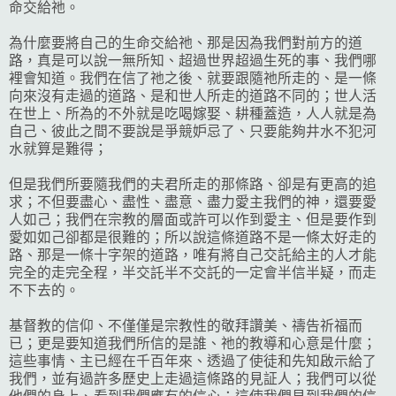
命交給祂。
為什麼要將自己的生命交給祂、那是因為我們對前方的道
路，真是可以說一無所知、超過世界超過生死的事、我們哪
裡會知道。我們在信了祂之後、就要跟隨祂所走的、是一條
向來沒有走過的道路、是和世人所走的道路不同的；世人活
在世上、所為的不外就是吃喝嫁娶、耕種蓋造，人人就是為
自己、彼此之間不要說是爭競妒忌了、只要能夠井水不犯河
水就算是難得；
但是我們所要隨我們的夫君所走的那條路、卻是有更高的追
求；不但要盡心、盡性、盡意、盡力愛主我們的神，還要愛
人如己；我們在宗教的層面或許可以作到愛主、但是要作到
愛如如己卻都是很難的；所以說這條道路不是一條太好走的
路、那是一條十字架的道路，唯有將自己交託給主的人才能
完全的走完全程，半交託半不交託的一定會半信半疑，而走
不下去的。
基督教的信仰、不僅僅是宗教性的敬拜讚美、禱告祈福而
已；更是要知道我們所信的是誰、祂的教導和心意是什麼；
這些事情、主已經在千百年來、透過了使徒和先知啟示給了
我們，並有過許多歷史上走過這條路的見証人；我們可以從