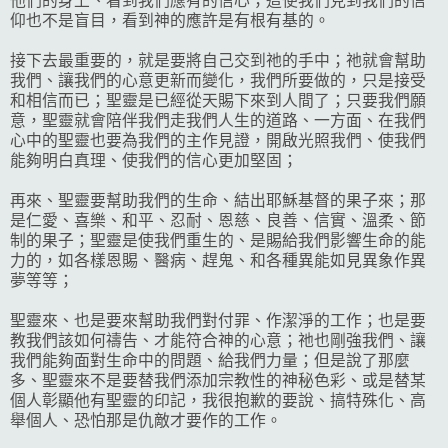
他們的身上、看到我們應有的信心；這使我們見到我們的信
仰也不是盲目，看到神的應許是有根有基的。
接下去最重要的，就是要將自己交到祂的手中；祂就會幫助
我們、讓我們的心意更新而變化，我們所要做的，只是接受
和相信而已；聖靈是已經從天賜下來到人間了；只要我們願
意，聖靈就會陪伴我們走我們人生的道路、一方面、在我們
心中的聖靈也要為我們的主作見證，開啟光照我們、使我們
能夠明白真理、使我們的信心更加堅固；
再來、聖靈要幫助我們的生命、結出耶穌基督的果子來；那
是仁愛、喜樂、和平、忍耐、恩慈、良善、信實、溫柔、節
制的果子；聖靈是使我們重生的、是賜給我們影響生命的能
力的，如各樣恩賜、醫病、趕鬼、和各種異能如見異象作異
夢等等；
聖靈來、也是要來幫助我們對付罪、作潔淨的工作；也是要
教我們該如何禱告、才能符合神的心意；祂也剛強我們、讓
我們能夠面對生命中的問題、給我們力量；但是說了那麼
多、聖靈來不是要替我們添加宗教性的神秘色彩、或是替某
個人彰顯他有聖靈的印記，我很抱歉的要說、搞特殊化、高
舉個人、恐怕那是仇敵才要作的工作。