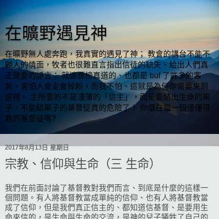
在曠野遇見神
在曠野無人處奔跑，我真實的遇見了神； 教會的講台不能不
顧人的情面，牧者也很難直言指出信徒的缺失、給出人們真
正需要的諍言； 就連標榜真道的、也都是 buf 了許多的客
氣，害怕人會走會掉粉，而我不怕、這就是為何你需要來到
這裡。 主所要的不是淺薄的「信主」，而是要結出生命的果
子，不能結果子的基督徒真的危險了！ 你還在當一個僅僅得
救的基督徒嗎?
2017年8月13日 星期日
宗教、信仰與生命（三 生命）
我們在前面討論了基督教對我們而言、到底是什麼的這樣一
個問題。有人將基督教當成單純的信仰、也有人將基督教當
成了信仰，但是我們真正信主的、都知道信基督、是要用生
命來信的，是生命與生命的交流，是神的兒子犧牲了自己的