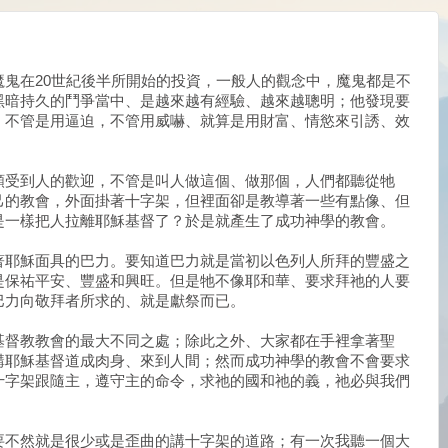
鬼在20世紀後半所開始的投資，一般人的觀念中，魔鬼都是不
黑暗持久的鬥爭當中、是越來越有經驗、越來越聰明；他發現要
、不管是用逼迫，不管用威嚇、就算是用財富、情慾來引誘、效
頗受到人的歡迎，不管是叫人做這個、做那個，人們都聽從牠
己的教會，外面掛著十字架，但裡面卻是教導著一些有點像、但
是一樣把人拉離耶穌基督了？於是就產生了成功神學的教會。
著耶穌面具的巴力。要知道巴力就是當初以色列人所拜的豐盛之
是保祐平安、豐盛和興旺。但是牠不像耶和華、要求拜祂的人要
巴力向敬拜者所求的、就是獻祭而已。
基督教教會的最大不同之處；除此之外、大家都在手裡拿著聖
講耶穌基督道成肉身、來到人間；然而成功神學的教會不會要求
十字架跟隨主，遵守主的命令，求祂的國和祂的義，祂必與我們
要不然就是很少或是歪曲的講十字架的道路；有一次我聽一個大