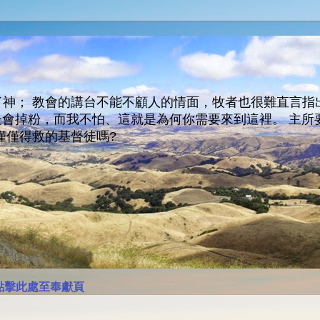
神； 教會的講台不能不顧人的情面，牧者也很難直言指
人會走會掉粉，而我不怕、這就是為何你需要來到這裡。 
僅僅得救的基督徒嗎?
點擊此處至奉獻頁