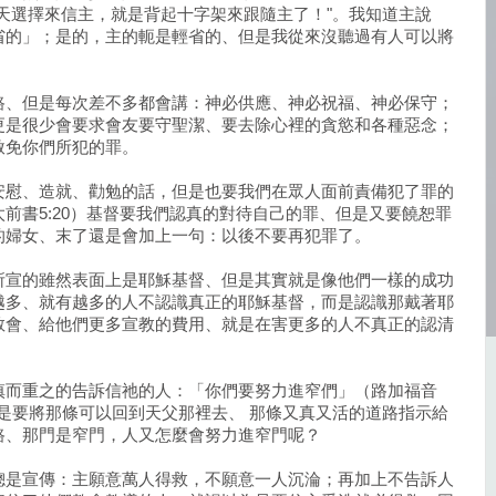
天選擇來信主，就是背起十字架來跟隨主了！"。我知道主說
省的」；是的，主的軛是輕省的、但是我從來沒聽過有人可以將
。
路、但是每次差不多都會講：神必供應、神必祝福、神必保守；
更是很少會要求會友要守聖潔、要去除心裡的貪慾和各種惡念；
赦免你們所犯的罪。
安慰、造就、勸勉的話，但是也要我們在眾人面前責備犯了罪的
前書5:20）基督要我們認真的對待自己的罪、但是又要饒恕罪
的婦女、末了還是會加上一句：以後不要再犯罪了。
所宣的雖然表面上是耶穌基督、但是其實就是像他們一樣的成功
越多、就有越多的人不認識真正的耶穌基督，而是認識那戴著耶
教會、給他們更多宣教的費用、就是在害更多的人不真正的認清
慎而重之的告訴信祂的人：「你們要努力進窄們」（路加福音
、就是要將那條可以回到天父那裡去、 那條又真又活的道路指示給
路、那門是窄門，人又怎麼會努力進窄門呢？
總是宣傳：主願意萬人得救，不願意一人沉淪；再加上不告訴人