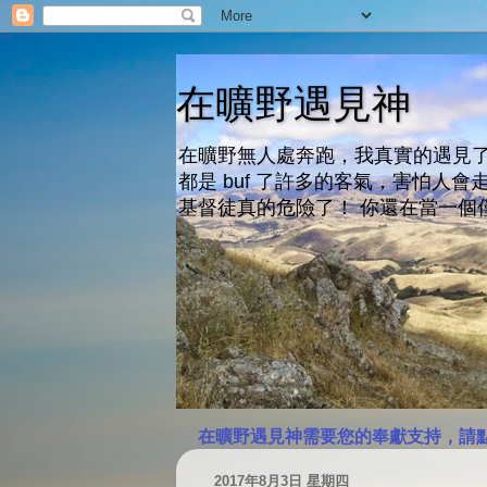
在曠野遇見神
在曠野無人處奔跑，我真實的遇見了
都是 buf 了許多的客氣，害怕
基督徒真的危險了！ 你還在當一個
在曠野遇見神需要您的奉獻支持，請
2017年8月3日 星期四