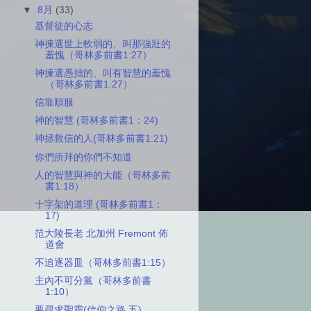
▼
8月
(33)
基督徒的心志
神揀選世上軟弱的、叫那強壯的
羞愧（哥林多前書1:27）
神揀選愚拙的、叫有智慧的羞愧
（哥林多前書1:27）
信靠順服
神的智慧 (哥林多前書1：24)
神拯救信的人(哥林多前書1:21)
你們所拜的你們不知道
人的智慧與神的大能（哥林多前
書1:18）
十字架的道理 (哥林多前書1：
17)
范大陵長老 北加州 Fremont 佈
道會
不追逐器皿（哥林多前書1:15）
主內不可分黨（哥林多前書
1:10）
要尋求聖靈(信仰之路 五)