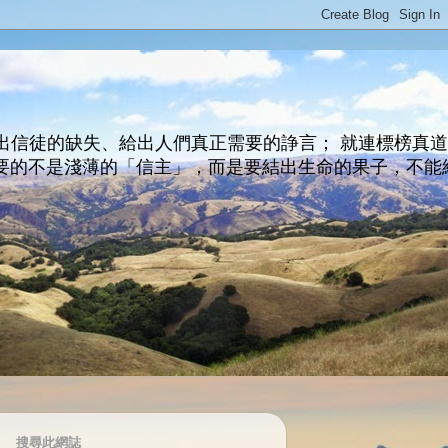
出信徒的缺失、給出人們真正需要的諍言； 就連標榜真
主所要的不是淺薄的「信主」，而是要結出生命的果子，不能
搜尋此網誌