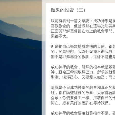
魔鬼的投資（三）
以前有看到一篇文章說：成功神學是魔
喜歡教會的，但是撒旦在這場光明與
正面與耶穌基督留在地上的教會爭鬥
果都不大。
但是牠自己每次扮成光明的天使、都
的；於是牠想、我為什麼我不辦我自
卻不是耶穌基督的教訓，這樣不是也
成功神學的教會，所拜的根本就是戴
神，亞哈王帶頭敬拜巴力、所求的就
聖潔、潔淨己心、又要愛人如己；而
這就是今日成功神學的教會和真正的
經，都在講聖經裡的故事、大家都會
會眾：你們要像主一樣、揹著自己的
同在、必有美好的應許在等待我們。
成功神學的教會要嘛就是根本不講、