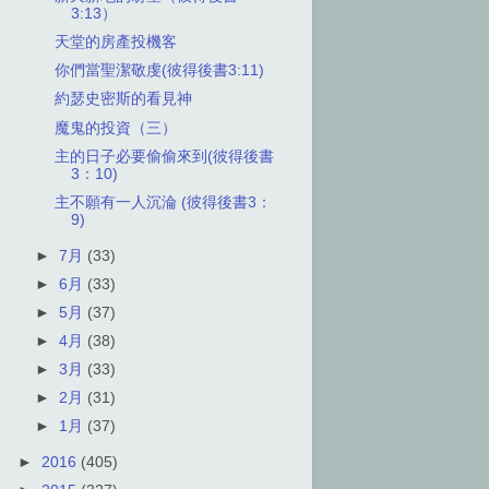
3:13）
天堂的房產投機客
你們當聖潔敬虔(彼得後書3:11)
約瑟史密斯的看見神
魔鬼的投資（三）
主的日子必要偷偷來到(彼得後書
3：10)
主不願有一人沉淪 (彼得後書3：
9)
►
7月
(33)
►
6月
(33)
►
5月
(37)
►
4月
(38)
►
3月
(33)
►
2月
(31)
►
1月
(37)
►
2016
(405)