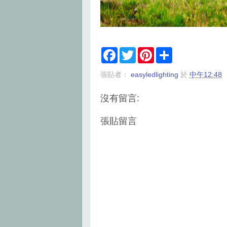
F
T
P
S
a
w
i
h
c
i
n
a
張貼者：
easyledlighting
於
中午12:48
e
t
t
r
b
t
e
e
o
e
r
沒有留言:
o
r
e
k
s
t
張貼留言