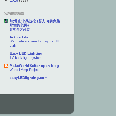
►
2015
(327)
我的網誌清單
加州 山中馬拉松 (努力向前奔跑
那當跑的路)
超馬鞋之改裝
Active Life
We made a scene for Coyote Hill
park
Easy LED Lighting
TV back light system
MakeWorldBetter open blog
World LAmp Project
easyLEDlighting.com