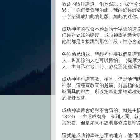
教會的牧師講道，他竟然說："我們今
過：「你們當負我的軛，我的軛是輕
十字架講成如此的短版、如此的迷你
成功神學的教會不願意講十字架的道
但是對於罪的態度、成功神學的教會
他們都是直接跳到那後半段：神必會
各位弟兄姐妹、聖經裡也要我們常講
人，叫其餘的人也可以懼怕。（提摩太
人；主自己在地上時、赦免那犯姦淫
成功神學也講宣教、植堂，但是他們
神學、這種宣教宣的越廣、分堂植的
穌面具的巴力，所以把奉獻捐給這種
的耶穌基督。
成功神學教會絕對不會講的、就是主
13:24）；主道成肉身、來到人間
我們看。但是如果不說明那條路是窄
這就是成功神學最惡毒的地方，他們