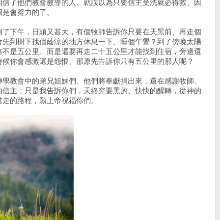
相信了他們教會教導的人、就誤以為只要信主受洗就必得救、因
個是會努力的了。
到了下午，日頭又甚大，有個牧師告訴你只要在天黑前、再走個
會先到樹下找個蔭涼的地方休息一下、睡個午覺？到了傍晚太陽
路不是五公里、而是還要再走二十五公里才能找到住宿，旁邊還
時候你會感激還是怨恨、那原先告訴你只有五公里的那人呢？
神學教會中的弟兄姐妹們、他們將奉獻捐出來，還在感謝牧師、
的信主；只是我告訴你們，天終究要黑的、快快的醒轉，從神的
當走的路程，願上帝祝福你們。