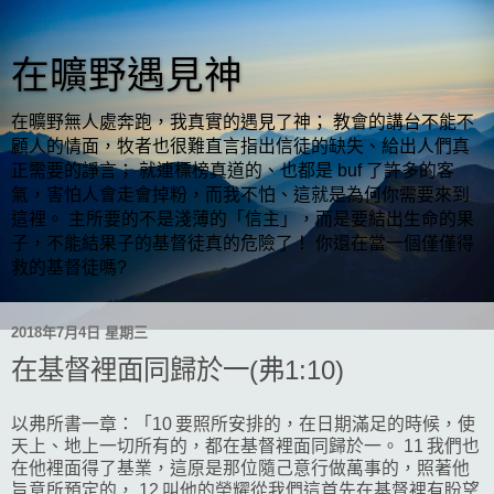
在曠野遇見神
在曠野無人處奔跑，我真實的遇見了神； 教會的講台不能不
顧人的情面，牧者也很難直言指出信徒的缺失、給出人們真
正需要的諍言； 就連標榜真道的、也都是 buf 了許多的客
氣，害怕人會走會掉粉，而我不怕、這就是為何你需要來到
這裡。 主所要的不是淺薄的「信主」，而是要結出生命的果
子，不能結果子的基督徒真的危險了！ 你還在當一個僅僅得
救的基督徒嗎?
2018年7月4日 星期三
在基督裡面同歸於一(弗1:10)
以弗所書一章：「10 要照所安排的，在日期滿足的時候，使
天上、地上一切所有的，都在基督裡面同歸於一。 11 我們也
在他裡面得了基業，這原是那位隨己意行做萬事的，照著他
旨意所預定的， 12 叫他的榮耀從我們這首先在基督裡有盼望