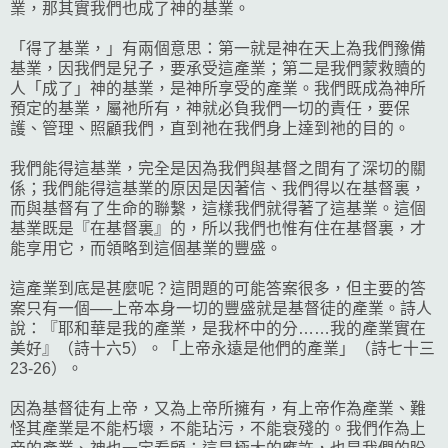
業，那其實我們也成了神的基業。
「得了基業，」有兩個意思：第一就是神在天上為我們豫備
基業，因我們是兒子，要承受這產業；第二是我們蒙救贖的
人「成了」神的基業，是神所享受的產業。我們既成為神所
預定的基業，屬祂所有，神就必負我們一切的責任，要保
護、管理、照顧我們，直到祂在我們身上達到祂的目的。
我們能得這基業，完全是因為我們與基督之間有了深切的關
係；我們能得這基業的原因是因著信、我們得以在基督裏，
而與基督有了生命的聯繫，這樣我們就得著了這基業。這個
基業既是『在基督裏』的，所以我們也惟有住在基督裏，才
能享用它，而領略到這個基業的豐盛。
這產業到底是甚麼呢？這問題的可能答案很多，但主要的答
案只有一個──上帝本身一切的豐盛就是基督徒的產業。詩人
說：『耶和華是我的產業，是我杯中的分……我的產業實在
美好』（詩十六5）。「上帝永遠是他們的產業」（詩七十三
23-26）。
因為基督徒有上帝，又為上帝所擁有，有上帝作為產業、難
怪其產業是不能朽壞，不能玷污，不能衰殘的。我們作為上