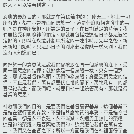
的人，可以得著稱讚。」
恩典的最終目的，那就是在第10節中的："使天上、地上一切
所有的，都在基督裡面同歸於一"，這是什麼時候會發生的事
呢？是在神所安排、所設定的日子，在日期滿足的時候；我
們要接受和明暸神的預定、那就要包括連這個日子都是被預
定好的，即神在永遠計劃中所定的一連串時期完畢之後，新
天新地開始時，只是那日子的到來必定像賊一樣來到，我們
沒有人知道而已；
同歸於一的意思就是說我們會被放在同一個系統的底下，受
同一個意念的指揮；就好像是一個身體一樣，只有一個意
念；那就是基督作為頭，我們作為身體；身體受頭意念的指
揮，不止是我們、萬有都要伏在祂的腳下，萬物凡有口的都
要稱祂為主，而我們呢，就要和他一起統管萬有、那就是得
基業的意思。
神救贖我們的目的，是要我們在基督裏得基業；這個基業不
是指在銀行裏的存款，不是指甚麼物質的享受，不是指今世
的產業，卻是永不衰殘、永不消減、永遠貴重無比的榮耀！
這是神的榮耀，是要賜給我們的。這榮耀使我們在萬有之
上、我們又在基督之下；所以一方面是我們在神裡面得了基