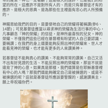
帝的產業、神也一定看顧；這是極大的應許，也是我們的盼
望的所在。這應許不是對所有人的、而是只有基督徒才有的
應許、是極大的恩典、是為那些在主裡面有忠心的人所預備
的。
神賜恩給我們的目的，是要使祂自己的榮耀得著稱讚(參6、
14節)；可見基督徒應當以尋求神的榮耀為生活行事的中心，
凡事顧念『神的榮耀』的信徒，是神所最喜悅的兒女。神的
榮耀、不僅我們這些已經在基督裡有盼望的人自己要認識、
要稱讚；在我們的身上還要能夠反照出神的榮耀來、世人才
能看見神的榮耀，也才能有更多的人來讚美神。
若基督徒不能夠真心的讚美、不能夠常常的讚美，自己又活
不出有好見證的生活、不能反照出神的榮耀來，那豈不就是
違背了神的心意。如果真是那樣，我們還算是在耶穌基督裡
有中心的人嗎？那我們還能夠確定自己是被揀選的、或是不
被揀選的呢？這就是基督徒所應該要警醒的，感謝讚美主，
願上帝祝福你們。