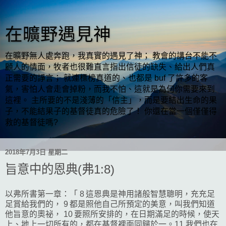
在曠野遇見神
在曠野無人處奔跑，我真實的遇見了神； 教會的講台不能不
顧人的情面，牧者也很難直言指出信徒的缺失、給出人們真
正需要的諍言； 就連標榜真道的、也都是 buf 了許多的客
氣，害怕人會走會掉粉，而我不怕、這就是為何你需要來到
這裡。 主所要的不是淺薄的「信主」，而是要結出生命的果
子，不能結果子的基督徒真的危險了！ 你還在當一個僅僅得
救的基督徒嗎?
2018年7月3日 星期二
旨意中的恩典(弗1:8)
以弗所書第一章：「 8 這恩典是神用諸般智慧聰明，充充足
足賞給我們的， 9 都是照他自己所預定的美意，叫我們知道
他旨意的奧祕， 10 要照所安排的，在日期滿足的時候，使天
上、地上一切所有的，都在基督裡面同歸於一。11 我們也在