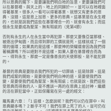
所以恩典的賜下、是要讓我們明白祂的旨意，更要讓我們可
以在基督裡、與天上的、地上的同歸於一，並可以在祂裡面
得著基業。很多人一看可以得著基業、就想又有更多的恩
典、沒錯，這是恩上加恩、更多的恩典。這基業是在永生裡
的，也就是說我們這些在基督裡合一的、就會有永生；而這
個永生是要成為聖潔、無有瑕疵的（見第4節）
否則有永生的人在永生當中再犯罪、那麼又要像亞當那樣、
被逐出伊甸園，而且得到罪的工價就是死，這樣就成了一個
壞的循環；如果真的是這樣，那麼神的榮耀還會因為我們得
著稱讚嗎？所以絕對不是這樣，如果人要在基督裡合而為
一、得到永生、那麼一定是像善良的天使那般、是不能犯罪
的。
基督的恩典是要除去我們所犯的一切罪過，這是除罪、這是
我們成聖的開始，是要使我們明白神的道，是要使我們改
變，是要使我們成為聖潔、無有瑕疵；也就是說、我們這些
受恩典而得救的人、是不應該一再的在恩典上追討神，繼續
的活在罪犯當中，正如保羅寫在另一處的經文：
羅馬書六章：「1 這樣，怎麼說呢？我們可以仍在罪中，叫
恩典顯多嗎？ 2 斷乎不可！我們在罪上死了的人，豈可仍在