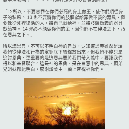
罪中活著呢？」。 。。（這裡還有許多寶貴的經文）
「12所以，不要容罪在你們必死的身上做王，使你們順從身
子的私慾。 13 也不要將你們的肢體獻給罪做不義的器具，倒
要像從死裡復活的人，將自己獻給神，並將肢體做義的器具
獻給神。 14 罪必不能做你們的主，因你們不在律法之下，乃
在恩典之下。」
所以講恩典，不可以不明白神的旨意，要知道恩典雖然是讓
我們從律法和行為的定罪底下給釋放出來，但我們不能只是
追討恩典、更重要的是這恩典要將我們帶入義中，要讓我們
得以和基督聯合。這是神的恩典、是在旨意中的恩典、願弟
兄姐妹都能明白，感謝讚美主，願上帝祝福你們。