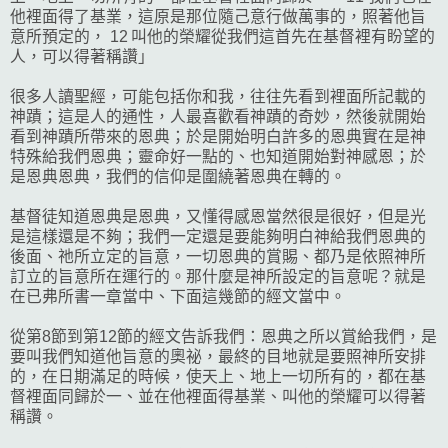
他裡面得了基業，這原是那位隨己意行做萬事的，照著他旨
意所預定的， 12 叫他的榮耀從我們這首先在基督裡有盼望的
人，可以得著稱讚」
很多人讀聖經，可能包括你和我，往往先看到裡面所記載的
神蹟；這是人的通性，人最喜歡看神蹟的奇妙，然後就開始
看到神蹟所帶來的恩典；於是開始明白許多的恩典實在是神
特殊給我們恩典；靈命好一點的、也知道開始對神感恩；於
是恩典恩典，我們的信仰是圍繞著恩典在轉的。
基督徒知道恩典是恩典，又懂得感恩當然很是很好，但是光
是這樣還是不夠；我們一定還是要能夠明白神給我們恩典的
後面、祂所立定的旨意，一切恩典的賞賜、都乃是依照神所
訂立的旨意所在運行的。那什麼是神所設定的旨意呢？就是
在已弗所書一章當中、下面這幾節的經文當中。
從第8節到第12節的經文告訴我們：恩典之所以賞給我們，是
要叫我們知道他旨意的奧祕，最終的目地就是要照神所安排
的，在日期滿足的時候，使天上、地上一切所有的，都在基
督裡面同歸於一、並在他裡面得基業、叫他的榮耀可以得著
稱讚。