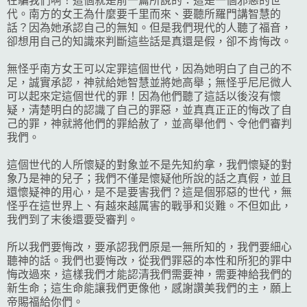
在騙我們啊！這個就是前一篇所說的：這是一個邪惡的世
代。南方的女王為什麼要千里而來、要聽所羅門講智慧的
話？因為她承認自己的無知。但是我們現代的人聽了福音，
卻想用自己的知識來判斷這些話是真還是假，卻不肯悔改。
無怪乎南方女王可以定罪這個世代，因為她明白了自己的不
足，誠實承認，神就給她智慧並將她高舉；無怪乎尼尼微人
可以起來定這個世代的罪！因為他們聽了這話以後沒有懷
疑，清楚明白的認識了自己的罪惡，並真真正正的悔改了自
己的罪，神就將他們的罪給赦了，並高舉他們、令他們審判
我們。
這個世代的人所懷疑的對象並不是先知約拿，我們懷疑的對
象乃是神的兒子；我們不僅是懷疑他所說的話之真假，並且
還懷疑神的用心，是不是要害我們？這是個邪惡的世代，無
怪乎在這世界上、有越來越厲害的戰爭和災難。不但如此，
我們到了末後還要受審判。
所以我們要悔改，要承認我們原是一無所知的，我們要細心
聽神的話。我們也要悔改，從我們罪惡的本性和所犯的罪中
悔改過來，這樣我們才能認清我們需要神，需要神給我們的
新生命；這生命能讓我們更像他，感謝讚美我們的主，願上
帝賜福給你們。