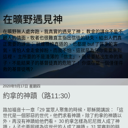
在曠野遇見神
在曠野無人處奔跑，我真實的遇見了神； 教會的講台不能不
顧人的情面，牧者也很難直言指出信徒的缺失、給出人們真
正需要的諍言； 就連標榜真道的、也都是 buf 了許多的客
氣，害怕人會走會掉粉，而我不怕、這就是為何你需要來到
這裡。 主所要的不是淺薄的「信主」，而是要結出生命的果
子，不能結果子的基督徒真的危險了！ 你還在當一個僅僅得
救的基督徒嗎?
2020年9月17日 星期四
約拿的神蹟（路11:30）
路加福音十一章「29 當眾人聚集的時候，耶穌開講說：「這
世代是一個邪惡的世代，他們求看神蹟，除了約拿的神蹟以
外，再沒有神蹟給他們看。 30 約拿怎樣為尼尼微人成了神
蹟，人子也要照樣為這世代的人成了神蹟。 31 當審判的時