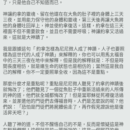
了，只是他自己不知道而已。
神讓約拿的靈魂、留在他還在在大魚的肚子裡的身體上三天
三夜，並用能力保守他的身體和靈魂，第三天後再讓大魚將
他的身體吐回岸上，神並使約拿復活。這樣，約拿在這三天
裡面不但不需要飲食，並且也不需要呼吸；神讓約拿又活過
來，這就是大神蹟了。
我是跟據這句「 約拿怎樣為尼尼微人成了神蹟，人子也要照
樣為這世代的人成了神蹟」來解釋的，你也可以用馬太福音
中的三天三夜在地中來解釋，但是我的解釋就是：不但是時
間長度相仿，就是連生命的狀態也是相仿的；當然這是我自
己的解釋，你不一定要照單全收，因為這不是重點。
那麼什麼才是重點呢？重點是尼尼微人聽見了約拿的神蹟後
就悔改了；他們聽見了一個從魚肚子中重新活過來的人所傳
的神的道，他們就全城都悔改了！但是當耶穌從死裡復活過
來，並差遣他的門徒們去傳福音時，人們是怎麼說的呢？他
們說：「恐怕是門徒們將屍體偷走了，再作假見證說他是復
活昇天吧？」
人聽了神的道，不但不醒悟自己的不是，反而是懷疑這是神