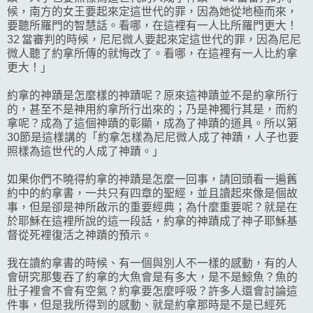
候，南方的女王要起來定這世代的罪，因為她從地極而來，
要聽所羅門的智慧話。看哪，在這裡有一人比所羅門更大！
32 當審判的時候，尼尼微人要起來定這世代的罪，因為尼尼
微人聽了約拿所傳的就悔改了。看哪，在這裡有一人比約拿
更大！」
約拿的神蹟是怎麼樣的神蹟呢？原來這神蹟並不是約拿所行
的，甚至不是神用約拿所行出來的；乃是神獨行其是，而約
拿呢？成為了這個神蹟的彰顯，成為了神蹟的道具。所以第
30節是這樣講的「約拿怎樣為尼尼微人成了神蹟，人子也要
照樣為這世代的人成了神蹟。」
如果你們不曉得約拿的神蹟是怎麼一回事，請回頭看一遍舊
約中的約拿書，一共只有四章的聖經，並且讀起來像是個故
事，但是卻是神所啟示的重要經典；為什麼重要呢？就是在
於耶穌在這裡所說的這一段話，約拿的神蹟成了神子耶穌基
督從死裡復活之神蹟的預示。
我在讀約拿書的時候、有一個與別人不一樣的感動，有的人
會研究那隻吞了約拿的大魚會是有多大，是不是鯨魚？魚的
肚子裡會不會有空氣？約拿要怎麼呼吸？許多人還會討論這
件事，但是我所得到的感動、就是約拿那時是不是已經死