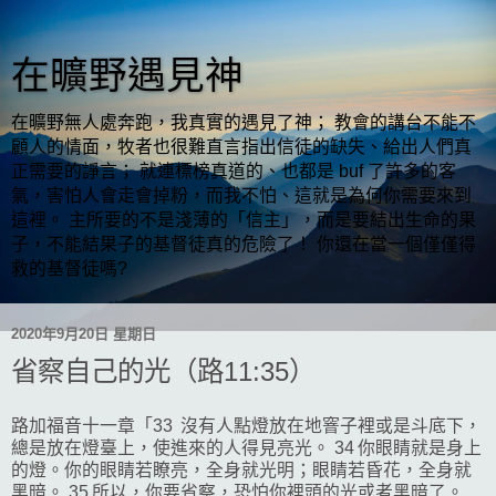
在曠野遇見神
在曠野無人處奔跑，我真實的遇見了神； 教會的講台不能不
顧人的情面，牧者也很難直言指出信徒的缺失、給出人們真
正需要的諍言； 就連標榜真道的、也都是 buf 了許多的客
氣，害怕人會走會掉粉，而我不怕、這就是為何你需要來到
這裡。 主所要的不是淺薄的「信主」，而是要結出生命的果
子，不能結果子的基督徒真的危險了！ 你還在當一個僅僅得
救的基督徒嗎?
2020年9月20日 星期日
省察自己的光（路11:35）
路加福音十一章「33 沒有人點燈放在地窨子裡或是斗底下，
總是放在燈臺上，使進來的人得見亮光。 34 你眼睛就是身上
的燈。你的眼睛若瞭亮，全身就光明；眼睛若昏花，全身就
黑暗。 35 所以，你要省察，恐怕你裡頭的光或者黑暗了。