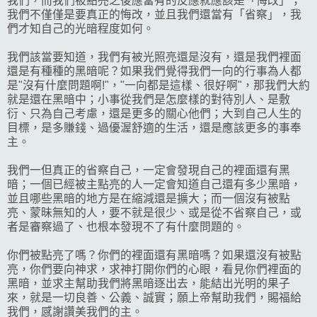
我們，而我們被點亮之後應當有的反應就應該是「悔改」；
我們不僅僅是要真正的悔改，並且我們還當有「省察」，我
們才知自己的光暗程度如何。
我們該當要知道，我們有被光照亮還是沒有，還是我們裡面
還是有種種的黑暗呢？如果我們覺得我們一向的行事為人都
是"沒有什麼問題啊!"，"一向都是這樣、很好啊"，那我們大約
就是還在黑暗中；小事從我們是怎麼樣的對待別人、是敷
衍、只為自己考慮，還是更多的關心他們；大到自己人生的
目標，是多賺錢、過優渥舒適的生活，還是應該更多的事奉
主。
我們一但真正的省察自己，一定會發現自己的裡面還有黑
暗；一個已經被主點亮的人一定會知道自己還有多少黑暗，
並且哪些黑暗的地方是在縮減還是擴大；而一個沒有被點
亮、蒙昧無知的人，要不就是很少、或是從不省察自己，或
者是審察過了、也根本發現不了有什麼問題的。
你們被點亮了嗎？你們的裡面還有黑暗嗎？如果還沒有被點
亮，你們要向神求，求神打開你們的心眼，看見你們裡面的
黑暗，並求主幫助我們將黑暗逐出去，能結出光明的果子
來，就是一切良善、公義、誠實；願上帝幫助我們，賜福給
我們，感謝讚美我們的主。