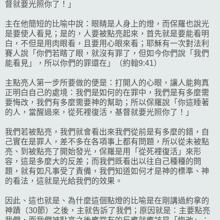
督就要光照你了！」
主在他簡短的比喻中說：眼睛是人身上的燈，而保羅也說光
是要使人看見；是的，人要被點亮起來，首先就是要能看明
白，不但是用肉眼看，且要用心眼來看；耶穌有一次對法利
賽人說「你們若瞎了眼，就沒有罪了，但如今你們說「我們
能看見」，所以你們的罪還在」（約翰9:41）
主點亮人第一步所要做的便是：打開人的心眼，讓人能夠真
正明白自己的處境：我們是如何的在罪中，我們是有多麼需
要悔改，我們有多麼需要神的幫助；所以保羅說「你這睡著
的人，當醒過來，從死裡復活，基督就要光照你了！」
我們若被點亮，我們就會看出來我們從前是有多麼的錯，自
己實在是罪人，差不多在各項事上都有問題，所以從未被點
亮、到被點亮了開始發光，保羅是用「從死裡復活」來形
容，這是多麼大的反差；而我們既看出以往自己種種的問
題，就有如凡事受了責備，我們知道如何才是神的標準、神
的看法，這就是光給我們的效果。
因此、這也就是、為什麼這個點燈的比喻是在剛講過約拿的
神蹟（30節）之後，主就告訴了我們；原因就是：主要點亮