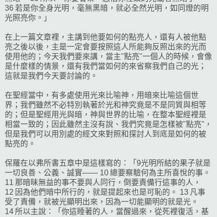
36 若是你全身光明，毫無黑暗，就必全然光明，如同燈的明
光照亮你。」
在上一篇文章裡，主講到他要如何的點亮人，還有人被他點
亮之後以後，主是一定會要按照這人所能夠反照出來的光而
使用他的；今天我們要來講，當主"點亮"一個人的時候，會像
是什麼樣的情景，還有我們當如何的來省察我們自己的光；
這就是我們今天要討論的。
在聖經當中，有多處使用光來比喻神，用暗來比喻這個世
界；我們雖然不必特別執著於光和神究竟是不是同質與相等
的；但是聖經用光與暗，神與世界的比喻，在整本聖經裡是
相當一致的；因此雖然主沒有說、我們究竟是怎樣被"點亮"，
但是我們可以用別處的經文來對照和探討人到底是如何的被
點亮的。
保羅在以弗所書五章中是這樣寫的：「9光明所結的果子就是
一切良善、公義、誠實—— 10 總要察驗何為主所喜悅的事。
11 那暗昧無益的事不要與人同行，倒要責備行這事的人，
12 因為他們暗中所行的，就是提起來也是可恥的。 13 凡事
受了責備，就被光顯明出來，因為一切能顯明的就是光。
14 所以主說：「你這睡著的人，當醒過來，從死裡復活，基