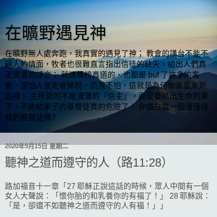
在曠野遇見神
在曠野無人處奔跑，我真實的遇見了神； 教會的講台不能不
顧人的情面，牧者也很難直言指出信徒的缺失、給出人們真
正需要的諍言； 就連標榜真道的、也都是 buf 了許多的客
氣，害怕人會走會掉粉，而我不怕、這就是為何你需要來到
這裡。 主所要的不是淺薄的「信主」，而是要結出生命的果
子，不能結果子的基督徒真的危險了！ 你還在當一個僅僅得
救的基督徒嗎?
2020年9月15日 星期二
聽神之道而遵守的人（路11:28）
路加福音十一章「27 耶穌正說這話的時候，眾人中間有一個
女人大聲說：「懷你胎的和乳養你的有福了！」 28 耶穌說：
「是，卻還不如聽神之道而遵守的人有福！」」