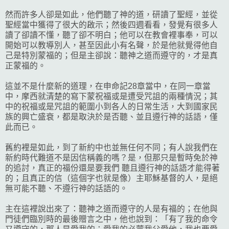
然而許多人卻是如此，他們聽了神的道，研讀了聖經，並從
聖經當中獲得了很大的啟示；然後四週看看，發覺有很多人
讀了卻讀不懂，聽了卻不明白；他可以在教會裡事奉，可以
開始可以教導別人，甚至因此小有名聲，於是他就覺得他自
己是特別蒙福的；但是主卻說：聽神之道而遵守的，才是真
正蒙福的。
這並不是什麼新的道理，在申命記28章當中，在同一章當
中，摩西就清楚的寫下蒙祝福或是遭受咒詛的兩種情況；其
中的祝福或是咒詛的範圍小到各人的日常生活，大到國家民
族的興亡盛衰，都是取決於是否聽、並且遵行神的話語，僅
此而已。
舊約裡是如此，到了新約中也並無任何不同；有人說我們在
新約時代難道不是因信稱義的嗎？是，但那只是暫時免於神
的追討，真正的福份還是要我們 聽且遵行神的話語才能得著
的；且真正的信（這個字也就是像）主耶穌基督的人，是絕
無可能不聽、不遵行神的話語的。
主在這裡說出來了：聽神之道而遵守的人是有福的；在他與
門徒們臨別時的最後贈言之中，他也說到：「有了我的命令