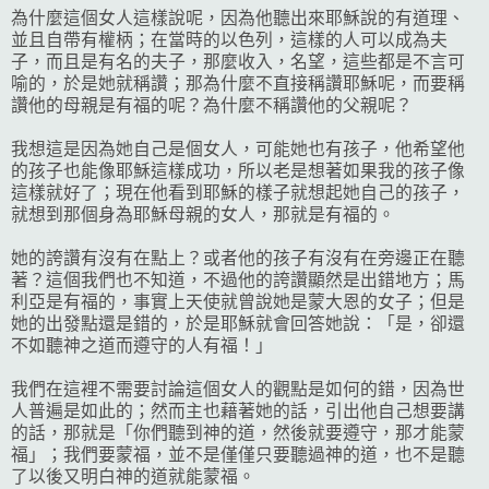
為什麼這個女人這樣說呢，因為他聽出來耶穌說的有道理、
並且自帶有權柄；在當時的以色列，這樣的人可以成為夫
子，而且是有名的夫子，那麼收入，名望，這些都是不言可
喻的，於是她就稱讚；那為什麼不直接稱讚耶穌呢，而要稱
讚他的母親是有福的呢？為什麼不稱讚他的父親呢？
我想這是因為她自己是個女人，可能她也有孩子，他希望他
的孩子也能像耶穌這樣成功，所以老是想著如果我的孩子像
這樣就好了；現在他看到耶穌的樣子就想起她自己的孩子，
就想到那個身為耶穌母親的女人，那就是有福的。
她的誇讚有沒有在點上？或者他的孩子有沒有在旁邊正在聽
著？這個我們也不知道，不過他的誇讚顯然是出錯地方；馬
利亞是有福的，事實上天使就曾說她是蒙大恩的女子；但是
她的出發點還是錯的，於是耶穌就會回答她說：「是，卻還
不如聽神之道而遵守的人有福！」
我們在這裡不需要討論這個女人的觀點是如何的錯，因為世
人普遍是如此的；然而主也藉著她的話，引出他自己想要講
的話，那就是「你們聽到神的道，然後就要遵守，那才能蒙
福」；我們要蒙福，並不是僅僅只要聽過神的道，也不是聽
了以後又明白神的道就能蒙福。