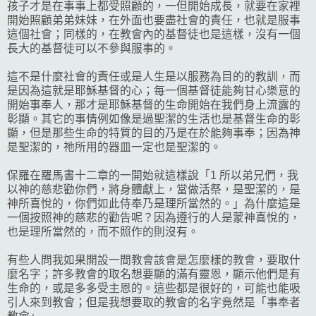
孩子才是在事事上都受照顧的，一但開始成長，就要在家裡
開始照顧弟弟妹妹，在外面也要盡社會的責任，也就是服事
這個社會；同樣的，在教會內的基督徒也是這樣，沒有一個
長大的基督徒可以不參與服事的。
這不是什麼社會的責任或是人生是以服務為目的的教訓，而
是因為這就是耶穌基督的心；每一個基督徒能夠甘心樂意的
開始事奉人，那才是耶穌基督的生命開始在我們身上流露的
彰顯。其它的事情例如像是過聖潔的生活也是基督生命的彰
顯，但是那些生命的特質的目的乃是在於能夠事奉；因為神
是聖潔的，祂所用的器皿一定也是聖潔的。
保羅在羅馬書十二章的一開始就這樣說「1 所以弟兄們，我
以神的慈悲勸你們，將身體獻上，當做活祭，是聖潔的，是
神所喜悅的，你們如此侍奉乃是理所當然的。」為什麼這是
一個按照神的慈悲的勸告呢？因為遵行的人是蒙神喜悅的，
也是理所當然的，而不照作的則沒有。
有些人問我如果開設一間教會該會是怎麼樣的教會，要取什
麼名字；許多教會的取名想要顯的滿有靈恩，顯示他們是有
生命的，或是多多受主恩的。這些都是很好的，可能也能吸
引人來到教會；但是我想要取的教會的名字竟然是「事奉者