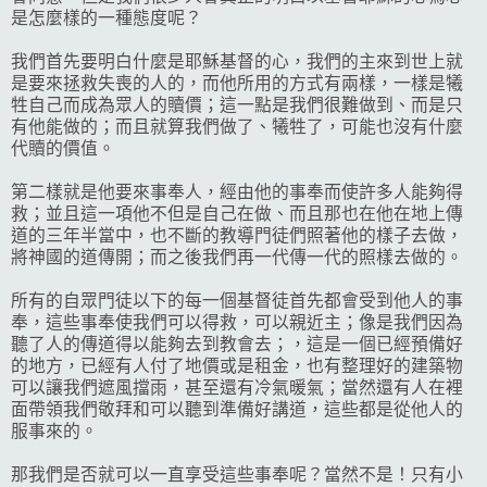
是怎麼樣的一種態度呢？
我們首先要明白什麼是耶穌基督的心，我們的主來到世上就
是要來拯救失喪的人的，而他所用的方式有兩樣，一樣是犧
牲自己而成為眾人的贖價；這一點是我們很難做到、而是只
有他能做的；而且就算我們做了、犧牲了，可能也沒有什麼
代贖的價值。
第二樣就是他要來事奉人，經由他的事奉而使許多人能夠得
救；並且這一項他不但是自己在做、而且那也在他在地上傳
道的三年半當中，也不斷的教導門徒們照著他的樣子去做，
將神國的道傳開；而之後我們再一代傳一代的照樣去做的。
所有的自眾門徒以下的每一個基督徒首先都會受到他人的事
奉，這些事奉使我們可以得救，可以親近主；像是我們因為
聽了人的傳道得以能夠去到教會去；，這是一個已經預備好
的地方，已經有人付了地價或是租金，也有整理好的建築物
可以讓我們遮風擋雨，甚至還有冷氣暖氣；當然還有人在裡
面帶領我們敬拜和可以聽到準備好講道，這些都是從他人的
服事來的。
那我們是否就可以一直享受這些事奉呢？當然不是！只有小