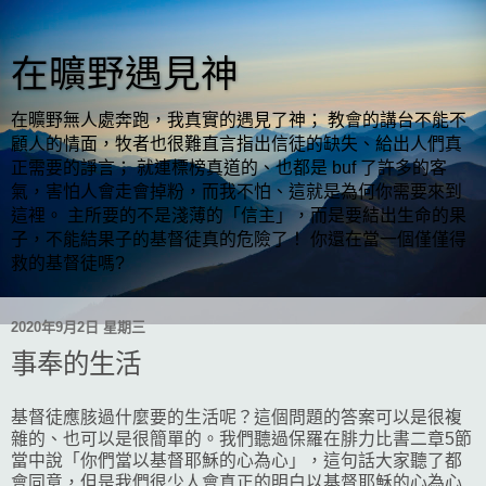
在曠野遇見神
在曠野無人處奔跑，我真實的遇見了神； 教會的講台不能不
顧人的情面，牧者也很難直言指出信徒的缺失、給出人們真
正需要的諍言； 就連標榜真道的、也都是 buf 了許多的客
氣，害怕人會走會掉粉，而我不怕、這就是為何你需要來到
這裡。 主所要的不是淺薄的「信主」，而是要結出生命的果
子，不能結果子的基督徒真的危險了！ 你還在當一個僅僅得
救的基督徒嗎?
2020年9月2日 星期三
事奉的生活
基督徒應胲過什麼要的生活呢？這個問題的答案可以是很複
雜的、也可以是很簡單的。我們聽過保羅在腓力比書二章5節
當中說「你們當以基督耶穌的心為心」，這句話大家聽了都
會同意，但是我們很少人會真正的明白以基督耶穌的心為心