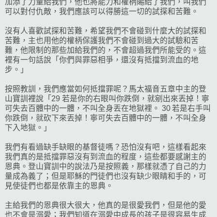
加添了力量給我們，他也將能力和權柄賜給了我們，叫我們
可以對付仇敵，我們應該可以得勝這一切的試探和苦難。
沒有人喜歡試探和苦難，希望我們不會碰到什麼大的試探和
苦難，主也用他的權柄保護我們不會碰到過大的試驗和苦
難，他限制的那些加給我們的，不會超過我們所能受的。這
裡有一句話說「你們與罪惡相爭，還沒有抵擋到流血的地
步。」
按照教訓，我們應當如何抵擋罪呢？馬太福音五章中主的登
山寶訓裡說「29 若是你的右眼叫你跌倒，就剜出來丟掉！寧
可失去百體中的一體，不叫全身丟在地獄裡。 30 若是右手叫
你跌倒，就砍下來丟掉！寧可失去百體中的一體，不叫全身
下入地獄。」
我們有看過缺手缺眼的基督徒嗎？恐怕沒有吧，這樣看起來
我們真的是抵擋罪惡沒有到流血的程度，這些都要感謝主的
恩典。登山寶訓中的說法乃是按照義，那樣就憑了自己的力
量成為義了；但是耶穌的門徒們也沒有缺少眼睛和手的，可
見使徒們也都是依靠主的恩典。
主給我們的恩典很大很大，他真的是很愛我們，但是他的愛
也不會是溺愛；我們知道在溺愛中成長的孩子是很容易生成