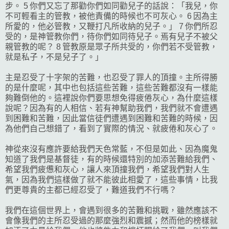
步。 5 你們又忘了那勸你們如同勸兒子的話說：「我兒，你
不可輕看主的管教，被他責備的時候也不可灰心。 6 因為主
所愛的，他必管教，又鞭打凡所收納的兒子。」 7 你們所忍
受的，是神管教你們，待你們如同待兒子。焉有兒子不被父
親管教的呢？ 8 管教原是眾子所共受的，你們若不受管教，
就是私子，不是兒子了。」
主是忍受了十字架的苦難，也忍受了罪人的頂撞。主所得勝
的是什麼呢，其中也包括這些苦難，這些苦難都沒有一樣能
夠難倒他的。這裡說你們要思想免得疲倦灰心，為什麼這樣
說呢？因為有的人相信、若有神幫助我們，我們就不會遭遇
到困難和苦難，因此當信徒們遭遇到困難和苦難的時候，因
為他們自己想錯了，看到了實際的情況、就疲倦和灰心了。
神從來沒有應許要給我們天色常藍，不但是如此、因為魔鬼
知道了我們是基督徒，有的時候還特別的加添苦難給我們、
希望我們疲憊和灰心，讓人來頂撞我們，希望我們對人生
氣，因為我們這樣做了就不能彼此相愛了，這些事情，比我
們更尊貴的主都已經忍受了，難道我們不行嗎？
我們在這個世界上，會遇到很多的苦難和挑戰，雖然應該不
會像我們的主所忍受過的那麼強烈和震撼；然而他的榜樣就