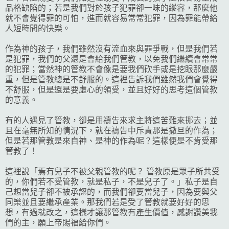
品格缺陷的；若是我們對於孩子犯罪卻一味的縱容，那麼他
就不會覺得罪的可怕，進而就容易常常犯罪，因為罪能帶給
人短時間的快樂。
作為神的孩子，我們雖然沒有流血來與罪爭戰，但是我們若
是犯罪，我們的父還是會給我們管教，以免我們繼續會常常
的犯罪；當然神的管教不會像是要我們砍手或是挖眼那麼嚴
重，但是管教總是不舒服的。這裡告訴我們雖然我們會覺得
不舒服，但是還是要虛心的領受，並且好好的思考這個管教
的意義。
有的人遇見了管教，卻是用禱告來求主將這苦難來挪去；並
且在毫無所知的情況下，就在禱告中斥責那是撒旦的作為；
但是若那管教是來自神、是神的作為呢？這樣便是不肯受那
管教了！
這裡說「焉有兒子不被父親管教的呢？ 管教原是眾子所共受
的，你們若不受管教，就是私子，不是兒子了。」私子是自
己想當兒子卻不被承認的，而我們卻要當兒子，因為要與父
同樂並且要繼承產業。那我們若是受了管教就要好好的思
想，有過就改之，這樣才讓那管教有產生價值，感謝讚美我
們的主，願上帝賜福給你們。