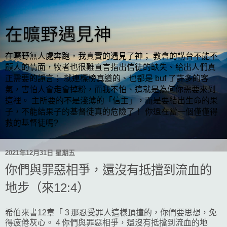
在曠野遇見神
在曠野無人處奔跑，我真實的遇見了神； 教會的講台不能不
顧人的情面，牧者也很難直言指出信徒的缺失、給出人們真
正需要的諍言； 就連標榜真道的、也都是 buf 了許多的客
氣，害怕人會走會掉粉，而我不怕、這就是為何你需要來到
這裡。 主所要的不是淺薄的「信主」，而是要結出生命的果
子，不能結果子的基督徒真的危險了！ 你還在當一個僅僅得
救的基督徒嗎?
2021年12月31日 星期五
你們與罪惡相爭，還沒有抵擋到流血的
地步（來12:4）
希伯來書12章「 3 那忍受罪人這樣頂撞的，你們要思想，免
得疲倦灰心。 4 你們與罪惡相爭，還沒有抵擋到流血的地