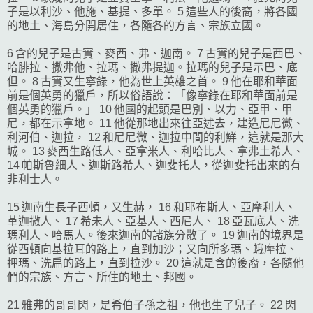
子是以利沙、他施、基提、多單。 5 這些人的後裔，將各國
的地土、海島分開居住，各隨各的方言、宗族立國。
6 含的兒子是古實、麥西、弗、迦南。 7 古實的兒子是西巴、
哈腓拉、撒弗他、拉瑪、撒弗提迦。拉瑪的兒子是示巴、底
但。 8 古實又生寧錄，他為世上英雄之首。 9 他在耶和華面
前是個英勇的獵戶，所以俗語說：「像寧錄在耶和華面前是
個英勇的獵戶。」 10 他國的起頭是巴別、以力、亞甲、甲
尼，都在示拿地。 11 他從那地出來往亞述去，建造尼尼微、
利河伯、迦拉， 12 和尼尼微、迦拉中間的利鮮，這就是那大
城。 13 麥西生路低人、亞拿米人、利哈比人、拿弗土希人、
14 帕斯魯細人、迦斯路希人、迦斐托人，從迦斐托出來的有
非利士人。
15 迦南生長子西頓，又生赫， 16 和耶布斯人、亞摩利人、
革迦撒人、 17 希未人、亞基人、西尼人、 18 亞瓦底人、洗
瑪利人、哈馬人。後來迦南的諸族分散了。 19 迦南的境界是
從西頓向基拉耳的路上，直到加沙；又向所多瑪、蛾摩拉、
押瑪、洗扁的路上，直到拉沙。 20 這就是含的後裔，各隨他
們的宗族、方言、所住的地土、邦國。
21 雅弗的哥哥閃，是希伯子孫之祖，他也生了兒子。 22 閃