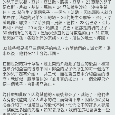
的兒子是以攔、亞述、亞法撒、路德、亞蘭。 23 亞蘭的兒子
是烏斯、戶勒、基帖、瑪施。 24 亞法撒生沙拉，沙拉生希
伯。 25 希伯生了兩個兒子，一個名叫法勒 ，因為那時人就分
地居住；法勒的兄弟名叫約坍。 26 約坍生亞摩答、沙列、哈
薩瑪非、耶拉、 27 哈多蘭、烏薩、德拉、 28 俄巴路、亞比
瑪利、示巴、 29 阿斐、哈腓拉、約巴，這都是約坍的兒子。
30 他們所住的地方，是從米沙直到西發東邊的山。 31 這就
是閃的子孫，各隨他們的宗族、方言、所住的地土、邦國。
32 這些都是挪亞三個兒子的宗族，各隨他們的支派立國。洪
水以後，他們在地上分為邦國。
在創世記的第十章裡，經上開始介紹起了挪亞的後裔，和第
五章介紹亞當的後裔不同，挪亞的兒子們所生的每一個活下
來的兒子都有介紹，一共三代；而在第五章處介紹亞當的後
裔，就好似一脈單傳似的（並非真的如此），一個父親只介
紹一個兒子，直到挪亞為止。
為什麼如此呢？因為其他的人最後都死了、滅絕了，他們也
沒有後代能夠活過大洪水的滅世而留傳下來，因此也就沒有
必要介紹了。但是挪亞的後代不同，他們之中的許多人都是
一族或是多國的先祖，如32節所說，我們在這裡會選出一些