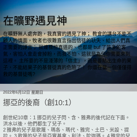
在曠野遇見神
在曠野無人處奔跑，我真實的遇見了神； 教會的講台不能不
顧人的情面，牧者也很難直言指出信徒的缺失、給出人們真
正需要的諍言； 就連標榜真道的、也都是 buf 了許多的客
氣，害怕人會走會掉粉，而我不怕、這就是為何你需要來到
這裡。 主所要的不是淺薄的「信主」，而是要結出生命的果
子，不能結果子的基督徒真的危險了！ 你還在當一個僅僅得
救的基督徒嗎?
2022年6月12日 星期日
挪亞的後裔（創10:1）
創世紀10章：1 挪亞的兒子閃、含、雅弗的後代記在下面。
洪水以後，他們都生了兒子。
2 雅弗的兒子是歌篾、瑪各、瑪代、雅完、土巴、米設、提
拉。 3 歌篾的兒子是亞實基拿、利法、陀迦瑪。 4 雅完的兒