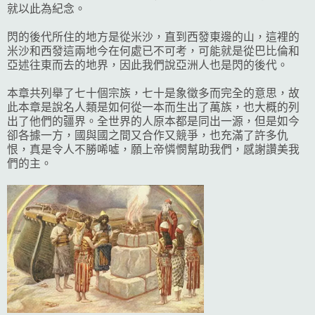
就以此為紀念。
閃的後代所住的地方是從米沙，直到西發東邊的山，這裡的
米沙和西發這兩地今在何處已不可考，可能就是從巴比倫和
亞述往東而去的地界，因此我們說亞洲人也是閃的後代。
本章共列舉了七十個宗族，七十是象徵多而完全的意思，故
此本章是說名人類是如何從一本而生出了萬族，也大概的列
出了他們的疆界。全世界的人原本都是同出一源，但是如今
卻各據一方，國與國之間又合作又競爭，也充滿了許多仇
恨，真是令人不勝唏噓，願上帝憐憫幫助我們，感謝讚美我
們的主。