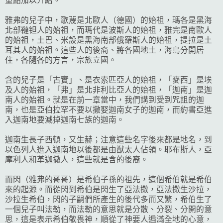
重點加以介紹。
雅弗的兒子中，歌蔑是北歐人（德國）的始祖，瑪各是黑海
北部韃钽人的始祖，而瑪代是波斯人的始祖，雅完是南歐人
的始祖，土巴、米設是黑海南部俄羅斯人的始祖，提拉是土
耳其人的始祖。這些人的後裔、將各國地土，海島分開居
住，各隨各的方言，宗族立國。
含的兒子是「古實」、是衣索匹亞人的始祖，「麥西」是埃
及人的始祖，「弗」是北非利比亞人的始祖，「迦南」是迦
南人的始祖。就是在前一章當中，我們講到受到咒詛的迦
南，也是亞伯拉罕不要以撒娶迦南女子的迦南，而約書亞進
入迦南地要滅掉迦南七族的迦南。
迦南生長子西頓，又生赫；注意這些名字後來都是地名，到
以色列人進入迦南地以後都是由猷太人佔領。耶布斯人，亞
摩利人和革迦撒人，這些就是含的後裔。
而閃（雅弗的哥哥）是希伯子孫的祖先，這個希伯就是希伯
來的起源。而從閃到希伯是閃生了亞法撒，亞法撒生沙拉，
沙拉生希伯，閃的子嗣們所產生的後代多而又繁，希伯生了
一個兒子叫法勒，而法勒的意思就是分散、分裂、分開的意
思，這是表示希伯敬畏神，順從了神要人遍滿全地的心意，