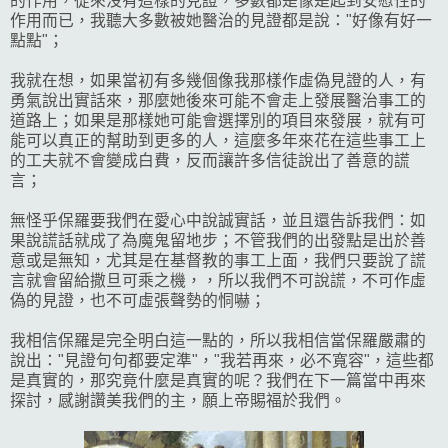
的作用，從來沒有這樣的見證，多數都是像是起到安慰性的
作用而已，我聽大多數被她醫治的見證都是說："好像有好一
點點"；
我就在想，如果當初有多幾個像我那樣作虛偽見證的人，有
勇氣說出實話來，那麼她後來可能不會走上發展醫治事工的
道路上；如果是那樣她可能會選擇別的項目來發展，就有可
能可以真正的幫助到更多的人，這麼多年來花在這些事工上
的工夫就不會變成白費，反而讓許多信徒說出了善意的謊
言；
無怪乎保羅要我們在愛心中說誠實話，並且還告訴我們：如
果說謊話就成了為魔鬼留地步；不管我們的出發點是出於善
意或是無知，尤其是在基督教的事工上面，我們只要說了謊
言就會留給撒旦可乘之機，，所以我們不可說謊，不可作虛
偽的見證，也不可虛張聲勢的恫嚇；
我相信保羅是完全明白這一點的，所以我相信當保羅嚴肅的
說出："見證句句都要定準"，"我若再來，必不寬容"，這些都
是真實的，那究竟什麼是真實的呢？我們在下一篇當中再來
探討，感謝讚美我們的主，願上帝賜福於我們。