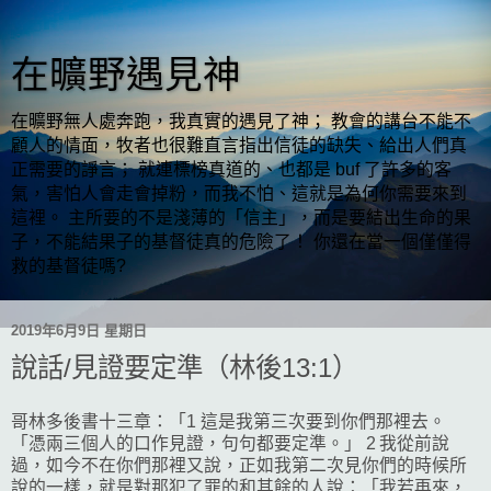
在曠野遇見神
在曠野無人處奔跑，我真實的遇見了神； 教會的講台不能不
顧人的情面，牧者也很難直言指出信徒的缺失、給出人們真
正需要的諍言； 就連標榜真道的、也都是 buf 了許多的客
氣，害怕人會走會掉粉，而我不怕、這就是為何你需要來到
這裡。 主所要的不是淺薄的「信主」，而是要結出生命的果
子，不能結果子的基督徒真的危險了！ 你還在當一個僅僅得
救的基督徒嗎?
2019年6月9日 星期日
說話/見證要定準（林後13:1）
哥林多後書十三章：「1 這是我第三次要到你們那裡去。
「憑兩三個人的口作見證，句句都要定準。」 2 我從前說
過，如今不在你們那裡又說，正如我第二次見你們的時候所
說的一樣，就是對那犯了罪的和其餘的人說：「我若再來，