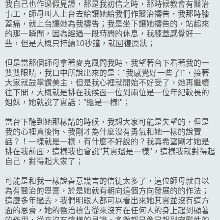
我自己也作過假見證，那是我初信之時，那時候教會有醫治
事工，師母叫人上台去給讓她給我們作醫治禱告，我那時膝
蓋痛，就上台讓她為我禱告；我是坐下讓她禱告的，站起來
的那一瞬間，因為經過一段時間的休息，我膝蓋感覺好一
些，但是大概只持續10秒鐘，就回復原狀；
但是當那個師母拿著麥克風問我時，我望著台下看著我的一
雙雙眼睛，我口中所說出來的是："我感覺好一些了!"，接著
大家就鼓掌讚美主，但是我心裡就開始不好受了，她再繼續
往下問，大概就是排在我候面一位到兩位是一位年紀較長的
姐妹，她就說了實話："還是一樣!"；
當台下聽到她那樣講的時候，我想大家可能是失望的，但是
我的心裡真後悔、我剛才為什麼沒有勇氣和她一樣的說實
話？！一樣就是一樣，有什麼不好說的？我真希望剛才她是
排在我前面，這樣我也會說"其實還是一樣"，這樣我就對得起
自己，對得起大家了；
可能是和我一樣說善意謊言的信徒太多了，這位師母就自以
為有醫治的恩膏，於是她就有朝向這個方向發展的的作法；
這麼多年過去，我們明眼人都可以看出來她其實並沒有這方
面的恩膏，她的醫治禱告從來沒有在任何人的身上起到顯著