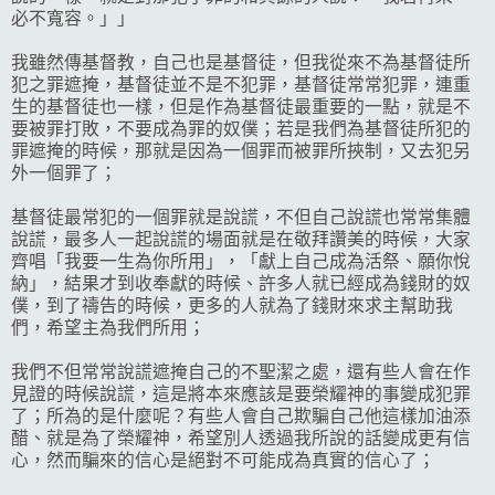
必不寬容。」」
我雖然傳基督教，自己也是基督徒，但我從來不為基督徒所
犯之罪遮掩，基督徒並不是不犯罪，基督徒常常犯罪，連重
生的基督徒也一樣，但是作為基督徒最重要的一點，就是不
要被罪打敗，不要成為罪的奴僕；若是我們為基督徒所犯的
罪遮掩的時候，那就是因為一個罪而被罪所挾制，又去犯另
外一個罪了；
基督徒最常犯的一個罪就是說謊，不但自己說謊也常常集體
說謊，最多人一起說謊的場面就是在敬拜讚美的時候，大家
齊唱「我要一生為你所用」，「獻上自己成為活祭、願你悅
納」，結果才到收奉獻的時候、許多人就已經成為錢財的奴
僕，到了禱告的時候，更多的人就為了錢財來求主幫助我
們，希望主為我們所用；
我們不但常常說謊遮掩自己的不聖潔之處，還有些人會在作
見證的時候說謊，這是將本來應該是要榮耀神的事變成犯罪
了；所為的是什麼呢？有些人會自己欺騙自己他這樣加油添
醋、就是為了榮耀神，希望別人透過我所說的話變成更有信
心，然而騙來的信心是絕對不可能成為真實的信心了；