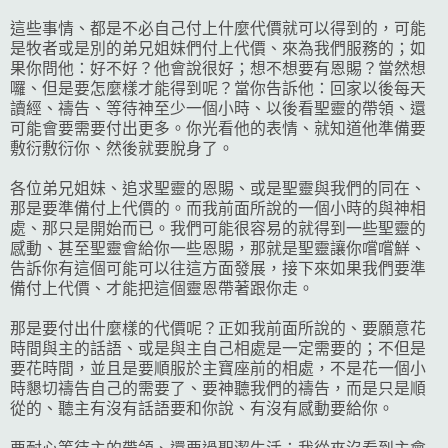
這些事情、都是不必自己付上什麼代價就可以得到的，可能
是牧者或是別的弟兄姐妹們付上代價、來為我們服務的；如
果你問他：好不好？他會說很好；想不想要有恩賜？當然想
囉、但是要怎麼樣才能得到呢？當你告訴他：回家以後每天
讀經、禱告、等待神至少一個小時、以後看聖靈的帶領、還
可能會要需要付出更多。你光看他的表情、就知道他準備要
敷衍敷衍你、然後就要脫身了。
各位弟兄姐妹、追求聖靈的恩賜、或是聖靈與我們的同在、
那是要準備付上代價的。而我前面所說的一個小時的與神相
處、那只是開始而已。我們可能很容易的就得到一些聖靈的
感動、甚至聖靈會給你一些恩賜，那就是聖靈讓你嚐嚐鮮、
告訴你有這個可能可以往這方面發展，接下來如果我們要準
備付上代價、才能把這個靈恩帶著跟你走。
那是要付出什麼樣的代價呢？正如我前面所說的、要願意花
時間與主的話語、或是與主自己相處是一定需要的；不但是
要花時間，並且是要順服於主寶座前的相處，不是花一個小
時懇切禱告自己的需要了、要神聽我們的禱告，而是只是順
從的、聽主有沒有話語要和你說、有沒有感動要給你。