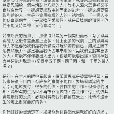
要耐心等待主的帶領、還要過聖潔生活；我從來沒看到主會
將靈恩賜給一個生活亂七八糟的人；許多人渴求恩典卻又不
肯放棄世界；一邊想要求取由神而來的能力、一邊又想要獲
取利益的人、主是不會用這樣的人的，祂說過：「一個人不
能侍奉兩個主，不是惡這個愛那個，就是重這個輕那個。你
們不能又侍奉神，又侍奉瑪門。」
若靈恩真的臨到了、那也還只是另一個開始而已，有了恩典
與能力之後會需要擺上更多、付上更多的代價；主的恩典與
能力不是要給我們讓我們覺得好玩和驚奇而已；如果主賜下
恩典和能力、那是要讓我們去事奉用的、讓我們去服事更多
的人，可能不僅僅要出人出力，很還可能要出錢。否則神就
會將這能力取走。(記得拿五千兩、兩千兩、和一千兩的僕人
嗎？)
是的、在世人的眼中看起來、得著靈恩或是被聖靈得著，看
起來是很不自由、有許多的事情不能作、要過著聖潔的生
活；可能還要付上很多的代價、要作主的工作。但是你們可
知、過聖潔的生活就不再被罪所挾制、為主作工付上代價其
實是最好的投資、必有財寶為我們存留在天上、比帶不進永
生的地上財寶要好的多。
你們好好的想清楚了、如果能夠付得起代價就好好的追求；