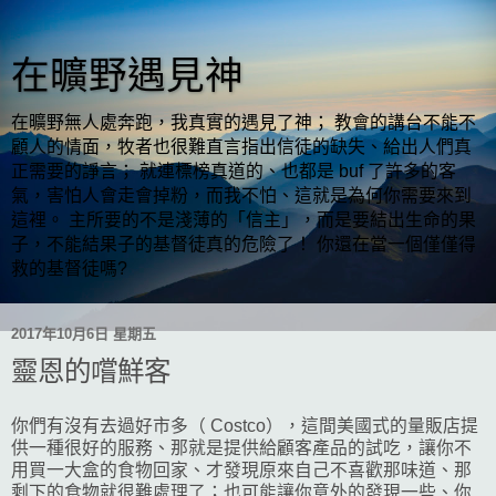
在曠野遇見神
在曠野無人處奔跑，我真實的遇見了神； 教會的講台不能不
顧人的情面，牧者也很難直言指出信徒的缺失、給出人們真
正需要的諍言； 就連標榜真道的、也都是 buf 了許多的客
氣，害怕人會走會掉粉，而我不怕、這就是為何你需要來到
這裡。 主所要的不是淺薄的「信主」，而是要結出生命的果
子，不能結果子的基督徒真的危險了！ 你還在當一個僅僅得
救的基督徒嗎?
2017年10月6日 星期五
靈恩的嚐鮮客
你們有沒有去過好市多（ Costco），這間美國式的量販店提
供一種很好的服務、那就是提供給顧客產品的試吃，讓你不
用買一大盒的食物回家、才發現原來自己不喜歡那味道、那
剩下的食物就很難處理了；也可能讓你意外的發現一些、你