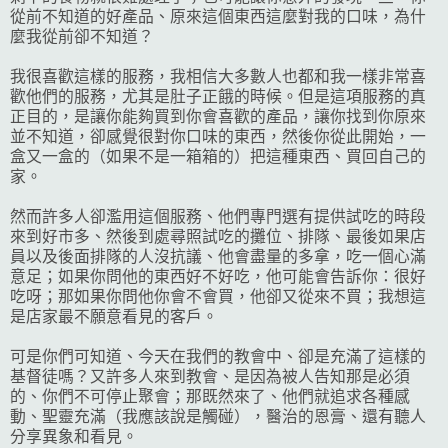
從前不知道的好產品、原來這個東西這麼對我的口味，為什
麼我從前卻不知道？
我很喜歡這樣的服務，我相信大多數人也都和我一樣非常喜
歡他們的服務，尤其是肚子正餓的時候。但是這項服務的真
正目的，是讓你能夠買到你會喜歡的產品，讓你找到你原來
並不知道，卻感覺很對你口味的東西，然後你從此開始，一
盒又一盒的（如果不是一箱箱的）把這種東西、買回自己的
家。
然而許多人卻濫用這個服務、他們專門選有提供試吃的時段
來到好市多、然後到處尋照試吃的攤位、排隊、最後如果店
員以及後面排隊的人沒抗議、他會盡量的多拿，吃一個心滿
意足；如果你問他的東西好不好吃，他可能會告訴你：很好
吃呀；那如果你問他你會不會買，他卻又從來不買；我想這
是店家最不願意看見的客戶。
可是你們可知道、今天在我們的教會中、卻是充滿了這樣的
基督徒嗎？又許多人來到教會、是因為被人告知那是必須
的、你們不可停止聚會；那既然來了、他們就追求各種感
動、聖靈充滿（我應該說是觸碰），醫治的恩膏、還有聽人
分享異象和看見。