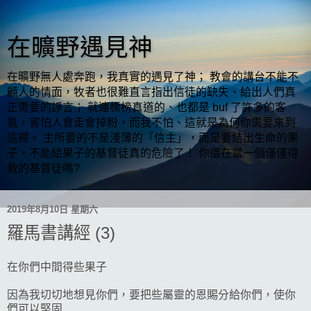
在曠野遇見神
在曠野無人處奔跑，我真實的遇見了神； 教會的講台不能不
顧人的情面，牧者也很難直言指出信徒的缺失、給出人們真
正需要的諍言； 就連標榜真道的、也都是 buf 了許多的客
氣，害怕人會走會掉粉，而我不怕、這就是為何你需要來到
這裡。 主所要的不是淺薄的「信主」，而是要結出生命的果
子，不能結果子的基督徒真的危險了！ 你還在當一個僅僅得
救的基督徒嗎?
2019年8月10日 星期六
羅馬書講經 (3)
在你們中間得些果子
因為我切切地想見你們，要把些屬靈的恩賜分給你們，使你
們可以堅固