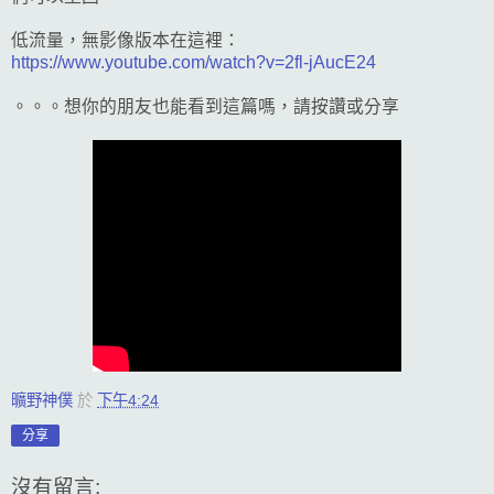
低流量，無影像版本在這裡：
https://www.youtube.com/watch?v=2fl-jAucE24
。。。想你的朋友也能看到這篇嗎，請按讚或分享
曠野神僕
於
下午4:24
分享
沒有留言: