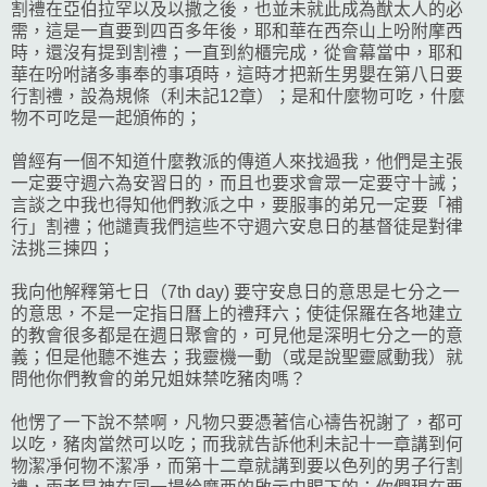
割禮在亞伯拉罕以及以撒之後，也並未就此成為猷太人的必
需，這是一直要到四百多年後，耶和華在西奈山上吩附摩西
時，還沒有提到割禮；一直到約櫃完成，從會幕當中，耶和
華在吩咐諸多事奉的事項時，這時才把新生男嬰在第八日要
行割禮，設為規條（利未記12章）；是和什麼物可吃，什麼
物不可吃是一起頒佈的；
曾經有一個不知道什麼教派的傳道人來找過我，他們是主張
一定要守週六為安習日的，而且也要求會眾一定要守十誡；
言談之中我也得知他們教派之中，要服事的弟兄一定要「補
行」割禮；他譴責我們這些不守週六安息日的基督徒是對律
法挑三揀四；
我向他解釋第七日（7th day) 要守安息日的意思是七分之一
的意思，不是一定指日曆上的禮拜六；使徒保羅在各地建立
的教會很多都是在週日聚會的，可見他是深明七分之一的意
義；但是他聽不進去；我靈機一動（或是說聖靈感動我）就
問他你們教會的弟兄姐妹禁吃豬肉嗎？
他愣了一下說不禁啊，凡物只要憑著信心禱告祝謝了，都可
以吃，豬肉當然可以吃；而我就告訴他利未記十一章講到何
物潔凈何物不潔凈，而第十二章就講到要以色列的男子行割