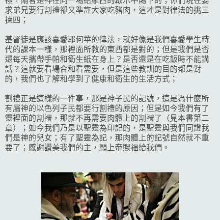
禮，兩者是神在同一場給摩西的啟示中賜下的；你們現在要
求弟兄要行割禮卻又準許大家吃豬肉，這才是對律法的挑三
揀四；
基督徒是應該喜愛耶何華的律法，就好像是我們喜愛學生時
代的課本一樣，那裡面所教的東西都是對的；但是我們是否
還每天攜帶手帕和衛生紙在身上？是否還是在吃飯時不能講
話？這就要看場合和看需要，但是這些教訓的目的都是對
的，我們也了解和學到了健康和衛生的生活方式；
割禮正是這樣的一件事，那是神子民的記號，這是為什麼所
有屬神的以色列子民都要行割禮的原因；但是如今我們有了
靈裡面的割禮，那就不再需要肉體上的割禮了（見本書第二
章）；如今我們乃是以聖靈為印記的，是聖靈與我們同證我
們是神的兒女；有了聖靈為記，那肉體上的記號自然就不重
要了；感謝讚美我們的主，願上帝賜福給我們。