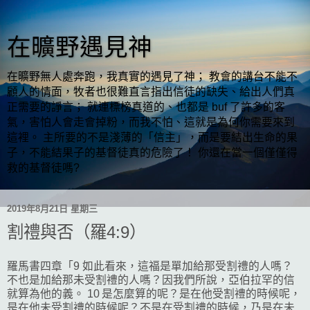
在曠野遇見神
在曠野無人處奔跑，我真實的遇見了神； 教會的講台不能不
顧人的情面，牧者也很難直言指出信徒的缺失、給出人們真
正需要的諍言； 就連標榜真道的、也都是 buf 了許多的客
氣，害怕人會走會掉粉，而我不怕、這就是為何你需要來到
這裡。 主所要的不是淺薄的「信主」，而是要結出生命的果
子，不能結果子的基督徒真的危險了！ 你還在當一個僅僅得
救的基督徒嗎?
2019年8月21日 星期三
割禮與否（羅4:9）
羅馬書四章「9 如此看來，這福是單加給那受割禮的人嗎？
不也是加給那未受割禮的人嗎？因我們所說，亞伯拉罕的信
就算為他的義。 10 是怎麼算的呢？是在他受割禮的時候呢，
是在他未受割禮的時候呢？不是在受割禮的時候，乃是在未