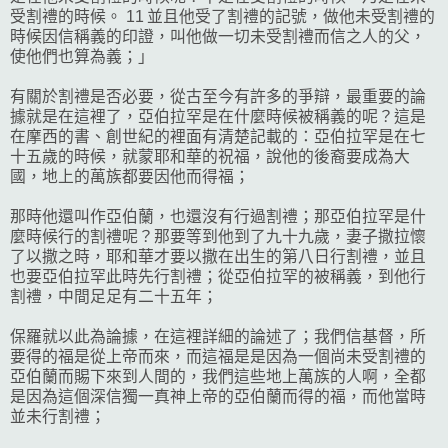
受割禮的時候。 11 並且他受了割禮的記號，做他未受割禮的
時候因信稱義的印證，叫他做一切未受割禮而信之人的父，
使他們也算為義；」
有關於割禮是否必要，從古至今有許多的爭辯，最重要的論
據就是在這裡了，亞伯拉罕是在什麼時候被稱義的呢？這是
在摩西的書、創世紀的裡面有清楚記載的：亞伯拉罕是在七
十五歲的時候，就蒙耶和華的祝福，說他的後裔要成為大
國，地上的萬族都要因他而得福；
那時他還叫作亞伯蘭，也還沒有行過割禮；那亞伯拉罕是什
麼時候行的割禮呢？那要等到他到了九十九歲，妻子撒拉懷
了以撒之時，耶和華才要以撒在出生的第八日行割禮，並且
也要亞伯拉罕此時先行割禮；從亞伯拉罕的被稱義，到他行
割禮，中間足足有二十五年；
保羅就以此為論據，在這裡詳細的論述了；我們信基督，所
要得的福是從上帝而來，而這福是是因為一個尚未受割禮的
亞伯蘭而賜下來到人間的，我們這些地上萬族的人啊，全都
是因為這個深信獨一真神上帝的亞伯蘭而得的福，而他當時
並未行割禮；