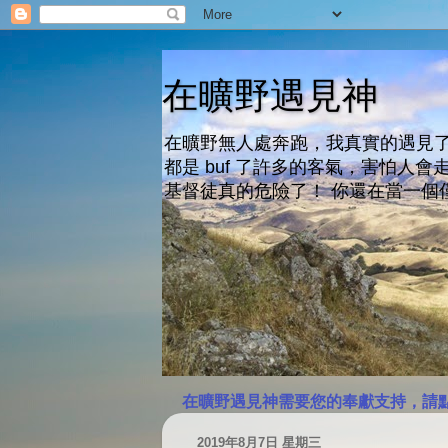
在曠野遇見神
在曠野無人處奔跑，我真實的遇見了
都是 buf 了許多的客氣，害怕
基督徒真的危險了！ 你還在當一個
在曠野遇見神需要您的奉獻支持，請
2019年8月7日 星期三