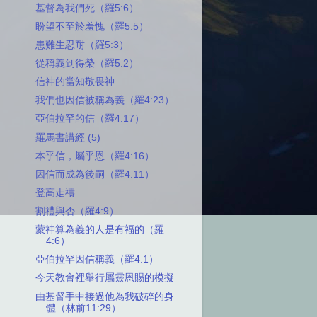
基督為我們死（羅5:6）
盼望不至於羞愧（羅5:5）
患難生忍耐（羅5:3）
從稱義到得榮（羅5:2）
信神的當知敬畏神
我們也因信被稱為義（羅4:23）
亞伯拉罕的信（羅4:17）
羅馬書講經 (5)
本乎信，屬乎恩（羅4:16）
因信而成為後嗣（羅4:11）
登高走禱
割禮與否（羅4:9）
蒙神算為義的人是有福的（羅
4:6）
亞伯拉罕因信稱義（羅4:1）
今天教會裡舉行屬靈恩賜的模擬
由基督手中接過他為我破碎的身
體（林前11:29）