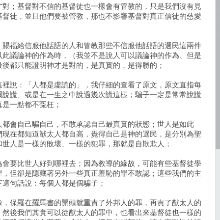
才對；基督對不信的基督徒也一樣會有管教的，只是我們沒有見
基督徒，並且他們要被管教，那也不影響基督對真正信徒的慈愛
，賜福給信服他話語的人和管教那些不信服他話語的選民這兩件
以此議論神的作為時，（我並不是說人可以議論神的作為、但是
最後都只能證明神才是對的，是真實的，是得勝的；
這裡說：「人都是虛謊的」，我仔細的查看了原文，原文直指每
爾說謊、或是在一生之中說過幾次謊這樣；騙子一定是常常說謊
真是一點都不冤枉；
人都會自己騙自己，不敢承認自己最真實的狀態；世人是如此
們現在都知道猷太人都自高，覺得自己是神的選民，是分別為聖
和世人是一樣的敗壞、一樣的犯罪，那就是自欺欺人；
為會要比世人好到哪裡去；因為教導的緣故，可能有些基督徒學
罪，但卻是隱藏著另外一些真正羞恥的罪不敢認；這些我們的主
下這句話說：每個人都是個騙子；
像，保羅在羅馬書的開頭就重責了外邦人的罪，再責了猷太人的
；然後我們其實可以從猷太人的罪中，也看出來基督徒也一樣的