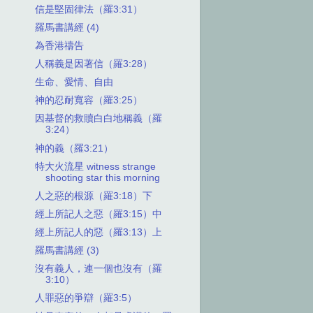
信是堅固律法（羅3:31）
羅馬書講經 (4)
為香港禱告
人稱義是因著信（羅3:28）
生命、愛情、自由
神的忍耐寬容（羅3:25）
因基督的救贖白白地稱義（羅
3:24）
神的義（羅3:21）
特大火流星 witness strange
shooting star this morning
人之惡的根源（羅3:18）下
經上所記人之惡（羅3:15）中
經上所記人的惡（羅3:13）上
羅馬書講經 (3)
沒有義人，連一個也沒有（羅
3:10）
人罪惡的爭辯（羅3:5）