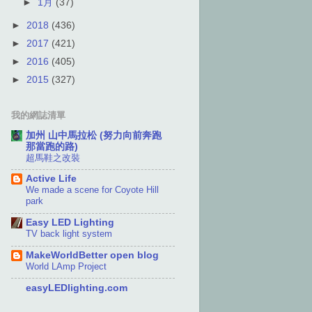
►
1月
(37)
►
2018
(436)
►
2017
(421)
►
2016
(405)
►
2015
(327)
我的網誌清單
加州 山中馬拉松 (努力向前奔跑
那當跑的路)
超馬鞋之改裝
Active Life
We made a scene for Coyote Hill
park
Easy LED Lighting
TV back light system
MakeWorldBetter open blog
World LAmp Project
easyLEDlighting.com