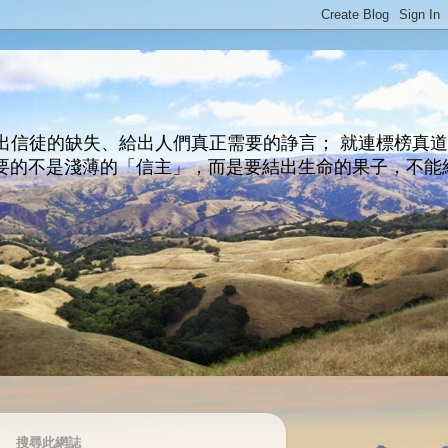
出信徒的缺失、給出人們真正需要的諍言； 就連標榜真
主所要的不是淺薄的「信主」，而是要結出生命的果子，不能
搜尋此網誌