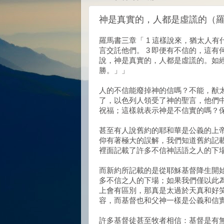
神是真實的，人都是虛謊的（羅3
羅馬書三章「 1 這樣說來，猶太人有
言交託他們。 3 即便有不信的，這有
說，神是真實的，人都是虛謊的。如
勝。」」
人的不信能廢掉神的信嗎？不能，猷
了，以色列人領受了神的聖言，他們
祝福；這樣就表示神是不信實的嗎？保
甚至有人說舊約的耶和華是公義的上
仰有著極大的誤解，我們知道舊約記
裡面記載了許多不信神話語之人的下
而新約所記載的是從耶穌基督降生開
多不信之人的下場；如果我們僅以此
上會有區別，那真是太過於天真和好
容，而基督也和父神一樣是公義和信
許多基督徒甚至牧者相信：基督是有