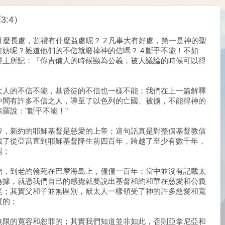
:4）
什麼長處，割禮有什麼益處呢？ 2 凡事大有好處，第一是神的聖
何妨呢？難道他們的不信就廢掉神的信嗎？ 4 斷乎不能！不如
經上所記：「你責備人的時候顯為公義，被人議論的時候可以得
太人的不信不能，基督徒的不信也一樣不能；我們在上一篇解釋
中間有許多不信之人，導至了以色列的亡國、被擄，不能得神的
羅說："斷乎不能！"
帝，新約的耶穌基督是慈愛的上帝；這句話真是對整個基督教信
載了從亞當直到耶穌基督降生前四百年，跨越了至少有數千年，
場；
始，到老約翰死在巴摩海島上，僅僅一百年；當中並沒有記載太
為據，就憑我們自己的感覺就要說出基督和約和華在慈愛和公義
笑；其實父和子並無區別，猷太人一樣領受了神的許多慈愛和寬
實的；
無限的寬容和恕罪的；其實我們知道並非如此，否則亞拿尼亞和