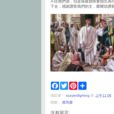
不比他們強，但是保羅就快要指出為
下去，感謝讚美我們的主，榮耀頌讚
F
T
P
S
a
w
i
h
c
i
n
a
張貼者：
easyledlighting
於
上午11:06
e
t
t
r
b
t
e
e
標籤：
羅馬書
o
e
r
o
r
e
k
s
沒有留言: