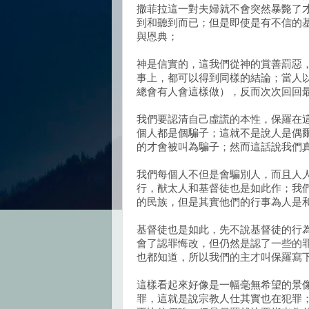
撒菲拉這一對夫婦就不會突然暴斃了
到和聽到而已；但是即使是有不信的
與恩典；
神是信實的，這我們從神的賞善罰惡
事上，都可以得到同樣的結論；當人
總會有人會這樣做），反而次次回回
我們要認清自己虛謊的本性，保羅在
個人都是個騙子；這就不是說人是偶
的才會被叫為騙子；然而這話說我們
我們每個人不但是會騙別人，而且人
行，猷太人和基督徒也是如此作；我
的民族，但是其實他們的行事為人是
基督徒也是如此，先不說基督徒的行
會了認罪悔改，但仍然是認了一些的
也都知道，所以我們的主才叫保羅寫
這樣看起來好像是一幅毫無希望的景
罪，這就是說宗教人仕其實也在犯罪