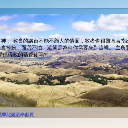
神； 教會的講台不能不顧人的情面，牧者也很難直言指
人會走會掉粉，而我不怕、這就是為何你需要來到這裡。 
僅僅得救的基督徒嗎?
點擊此處至奉獻頁