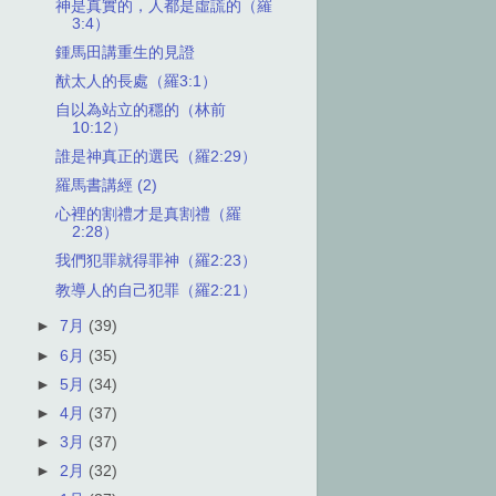
神是真實的，人都是虛謊的（羅
3:4）
鍾馬田講重生的見證
猷太人的長處（羅3:1）
自以為站立的穩的（林前
10:12）
誰是神真正的選民（羅2:29）
羅馬書講經 (2)
心裡的割禮才是真割禮（羅
2:28）
我們犯罪就得罪神（羅2:23）
教導人的自己犯罪（羅2:21）
►
7月
(39)
►
6月
(35)
►
5月
(34)
►
4月
(37)
►
3月
(37)
►
2月
(32)