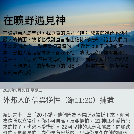
在曠野遇見神
在曠野無人處奔跑，我真實的遇見了神； 教會的講台不能不
顧人的情面，牧者也很難直言指出信徒的缺失、給出人們真
正需要的諍言； 就連標榜真道的、也都是 buf 了許多的客
氣，害怕人會走會掉粉，而我不怕、這就是為何你需要來到
這裡。 主所要的不是淺薄的「信主」，而是要結出生命的果
子，不能結果子的基督徒真的危險了！ 你還在當一個僅僅得
救的基督徒嗎?
2020年6月30日 星期二
外邦人的信與逆性（羅11:20）捕遺
羅馬書十一章「20 不錯，他們因為不信所以被折下來，你因
為信所以立得住。你不可自高，反要懼怕。 21 神既不愛惜原
來的枝子，也必不愛惜你。 22 可見神的恩慈和嚴厲：向那跌
倒的人是嚴厲的；向你是有恩慈的，只要你長久在他的恩慈