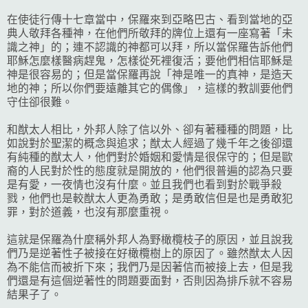
在使徒行傳十七章當中，保羅來到亞略巴古、看到當地的亞
典人敬拜各種神，在他們所敬拜的牌位上還有一座寫著「未
識之神」的；連不認識的神都可以拜，所以當保羅告訴他們
耶穌怎麼樣醫病趕鬼，怎樣從死裡復活；要他們相信耶穌是
神是很容易的；但是當保羅再說「神是唯一的真神，是造天
地的神；所以你們要遠離其它的偶像」，這樣的教訓要他們
守住卻很難。
和猷太人相比，外邦人除了信以外、卻有著種種的問題，比
如說對於聖潔的概念與追求；猷太人經過了幾千年之後卻還
有純種的猷太人，他們對於婚姻和愛情是很保守的；但是歐
裔的人民對於性的態度就是開放的，他們很普遍的認為只要
是有愛，一夜情也沒有什麼。並且我們也看到對於戰爭殺
戮，他們也是較猷太人更為勇敢；是勇敢信但是也是勇敢犯
罪，對於道義，也沒有那麼重視。
這就是保羅為什麼稱外邦人為野橄欖枝子的原因，並且說我
們乃是逆著性子被接在好橄欖樹上的原因了。雖然猷太人因
為不能信而被折下來；我們乃是因著信而被接上去，但是我
們還是有這個逆著性的問題要面對，否則因為排斥就不容易
結果子了。