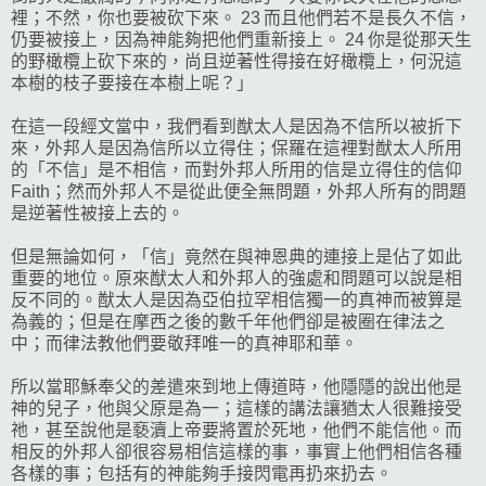
裡；不然，你也要被砍下來。 23 而且他們若不是長久不信，
仍要被接上，因為神能夠把他們重新接上。 24 你是從那天生
的野橄欖上砍下來的，尚且逆著性得接在好橄欖上，何況這
本樹的枝子要接在本樹上呢？」
在這一段經文當中，我們看到猷太人是因為不信所以被折下
來，外邦人是因為信所以立得住；保羅在這裡對猷太人所用
的「不信」是不相信，而對外邦人所用的信是立得住的信仰
Faith；然而外邦人不是從此便全無問題，外邦人所有的問題
是逆著性被接上去的。
但是無論如何，「信」竟然在與神恩典的連接上是佔了如此
重要的地位。原來猷太人和外邦人的強處和問題可以說是相
反不同的。猷太人是因為亞伯拉罕相信獨一的真神而被算是
為義的；但是在摩西之後的數千年他們卻是被圈在律法之
中；而律法教他們要敬拜唯一的真神耶和華。
所以當耶穌奉父的差遣來到地上傳道時，他隱隱的說出他是
神的兒子，他與父原是為一；這樣的講法讓猶太人很難接受
祂，甚至說他是褻瀆上帝要將置於死地，他們不能信他。而
相反的外邦人卻很容易相信這樣的事，事實上他們相信各種
各樣的事；包括有的神能夠手接閃電再扔來扔去。