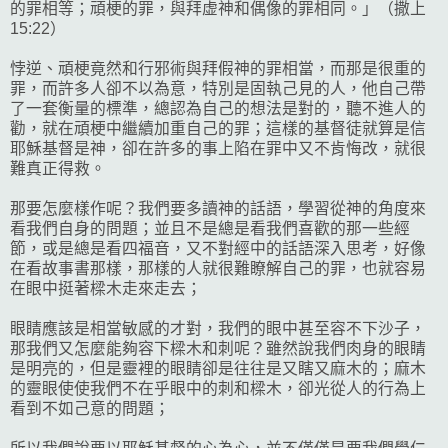
的罪相等；頑梗的罪，與拜虚神和偶像的罪相同。」（撒上
15:22）
悖逆、頑梗竟然和行邪術與拜假神的罪相當，而那是很重的
罪，而許多人卻不以為意，特別是固執己見的人，他自己帶
了一套衡量的標準，總認為自己的想法是對的，聽不進人的
勸，就在頑梗中繼續加重自己的罪；這樣的基督徒就算是信
耶穌基督是神，卻在許多的事上陷在罪中又不肯悔改，就很
難真正得救。
那要怎麼樣作呢？我們要多讀神的話語，學習從神的角度來
看我們自身的問題；並且不是總是看我們喜歡的那一些經
節，或是總是看四福音，又不對經中的話語深入思考，好像
在看故事書那樣，那樣的人就很難瞭解自己的罪，也就容易
在眼中挺著樑木走來走去；
眼睛應該是相當敏感的才對，我們的眼中甚至容不下沙子，
那我們又怎麼能夠容下樑木和刺呢？雖然說我們肉身的眼睛
是明亮的，但是靈裡的眼睛卻是往往是又瞎又麻木的；麻木
的靈眼使使我們不在乎眼中的刺和樑木，卻光從人的行為上
看到不如己意的問題；