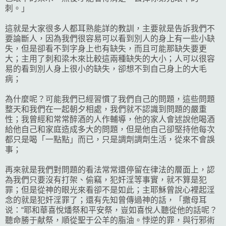
刺。」
這就是大家很多人都耳熟能詳的教訓，主要就是告訴我們不
要論斷人，因為我們很容易可以看到別人的身上有一些小缺
失，但是卻看不到字身上也有缺失，而且可能那缺失要更
大；主用了刺和梁木來比較這兩種缺失的大小；人可以很容
易的看到別人身上很小的缺失，卻想不到自己身上的大毛
病；
為什麼呢？可能我們已經習慣了我們自己的問題，這些問題
整天和我們在一起朝夕相處，我們就不認識到問題的嚴重
性；我曾經和常常醉酒的人作輔導，他的家人會述說他喝酒
給他自己和家庭造成多大的問題，但是他自己卻堅持他每次
都只是喝「一點點」而已，只是調劑調劑生活，從來不會誤
事；
再來就是我們對問題的看法常常還停留在律法的層面上，認
為我們只要沒有打架、偷竊，犯奸淫等事實，就不算是犯
罪；但是從神的眼光來看卻不是如此；主耶穌曾說心裡起淫
念的就是犯奸淫罪了；還有先知曾傳過神的話，「撒母耳
说：“耶和華喜悅燔祭和平安祭，豈如喜悅人聽從他的話呢？
聽命勝于献祭，順從聖于公羊的脂油。悖逆的罪，與行邪術