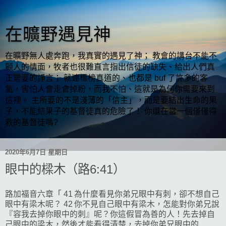
在曠野遇見神
在曠野無人處奔跑，我真實的遇見了神； 教會的講台不能不
顧人的情面，牧者也很難直言指出信徒的缺失、給出人們真
正需要的諍言； 就連標榜真道的、也都是 buf 了許多的客
氣，害怕人會走會掉粉，而我不怕、這就是為何你需要來到
這裡。 主所要的不是淺薄的「信主」，而是要結出生命的果
子，不能結果子的基督徒真的危險了！ 你還在當一個僅僅得
救的基督徒嗎?
2020年6月7日 星期日
眼中的樑木（路6:41）
路加福音六章「 41 為什麼看見你弟兄眼中有刺，卻不想自己
眼中有梁木呢？ 42 你不見自己眼中有梁木，怎能對你弟兄說
『容我去掉你眼中的刺』呢？你這假冒為善的人！先去掉自
己眼中的梁木，然後才能看得清楚，去掉你弟兄眼中的