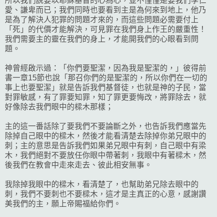
所以我們說要以耶穌基督的心為心，並不僅僅是要我們學仁
愛、謙卑而已；我們同時也要看到主是為何來到地上，他乃
是為了解決人犯罪的問題才來的，而這些問題必需要付上
「死」的代價才能解決，可見罪在我們身上作王的嚴重性！
我們需要主的靈在我們的身上，才能開我們的心眼看到問
題。
神曾經啟示過：「你們要聖潔，因為我是聖潔的，」彼得前
書一章15節也說「那召你們的是聖潔的，所以你們在一切的
事上也要聖潔」就是告訴我們基督徒，也就是神的子民，當
對罪敏感，有了罪要知罪，知了罪更要悔改，將罪除去，就
好像除去我們眼中的樑木那樣；
主的這一番話除了要我們不要論斷之外，也告訴我們應當先
除掉自己眼中的樑木，然後才能看清楚去除掉你弟兄眼中的
刺；主的意思是告訴我們如果弟兄眼中有刺，自己眼中有梁
木，我們絕對不要放任你眼中帶著刺，我眼中有著樑木，然
後我們在教會中走來走去、彼此相安無事。
我除掉我眼中的樑木，看清楚了，也幫助弟兄除去眼中的
刺，我們不要刺也不要樑木，這才是主真正的心意，感謝讚
美我們的主，願上帝賜福給你們。