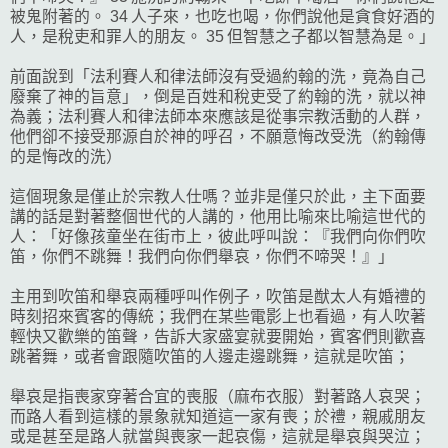
被鬼附著的。 34 人子來，也吃也喝，你們說他是貪食好酒的
人，是稅吏和罪人的朋友。 35 但智慧之子都以智慧為是。」
前面說到「法利賽人和律法師沒有受過約翰的洗，竟為自己
廢棄了神的旨意」，倒是百姓和稅吏受了約翰的洗，就以神
為義；法利賽人和律法師本來應該是從事宗教活動的人群，
他們卻不接受那源自於神的呼召，不願意悔改受洗（約翰傳
的是悔改的洗）
這個現象是僅止於宗教人仕嗎？並非是僅只於此，主下面要
講的話是對著整個世代的人講的，他用比喻來比喻這世代的
人：「好像孩童坐在街市上，彼此呼叫說：『我們向你們吹
笛，你們不跳舞！我們向你們舉哀，你們不啼哭！』」
主用到吹笛和舉哀兩種呼叫作例子，吹笛是猷太人有婚禮的
時刻招來賓客的傳統；我們在某些電影上也看過，有人吹著
輕快又歡樂的笛聲，告訴大家盛宴就要開始，賓客們則歡喜
跳著舞，或者會跟隨吹笛的人邊走邊跳舞，這就是吹笛；
舉哀是指喪家穿著合宜的喪服（麻布衣服）對著路人哀哭；
而路人看到這樣的景象就知道這一家有喪；於禮，親戚朋友
或是甚至是路人就當與喪家一起哀傷，這就是舉哀與哭泣；