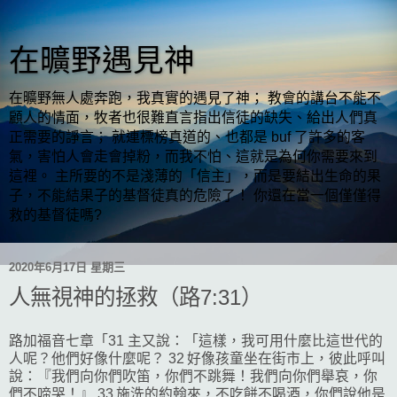
在曠野遇見神
在曠野無人處奔跑，我真實的遇見了神； 教會的講台不能不
顧人的情面，牧者也很難直言指出信徒的缺失、給出人們真
正需要的諍言； 就連標榜真道的、也都是 buf 了許多的客
氣，害怕人會走會掉粉，而我不怕、這就是為何你需要來到
這裡。 主所要的不是淺薄的「信主」，而是要結出生命的果
子，不能結果子的基督徒真的危險了！ 你還在當一個僅僅得
救的基督徒嗎?
2020年6月17日 星期三
人無視神的拯救（路7:31）
路加福音七章「31 主又說：「這樣，我可用什麼比這世代的
人呢？他們好像什麼呢？ 32 好像孩童坐在街市上，彼此呼叫
說：『我們向你們吹笛，你們不跳舞！我們向你們舉哀，你
們不啼哭！』 33 施洗的約翰來，不吃餅不喝酒，你們說他是