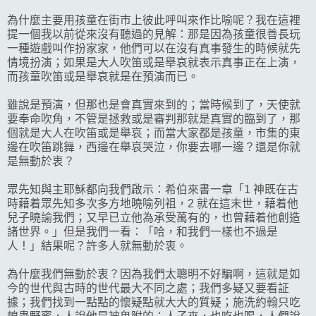
為什麼主要用孩童在街市上彼此呼叫來作比喻呢？我在這裡
提一個我以前從來沒有聽過的見解：那是因為孩童很善長玩
一種遊戲叫作扮家家，他們可以在沒有真事發生的時候就先
情境扮演；如果是大人吹笛或是舉哀就表示真事正在上演，
而孩童吹笛或是舉哀就是在預演而已。
雖說是預演，但那也是會真實來到的；當時候到了，天使就
要奉命吹角，不管是拯救或是審判那就是真實的臨到了，那
個就是大人在吹笛或是舉哀；而當大家都是孩童，市集的東
邊在吹笛跳舞，西邊在舉哀哭泣，你要去哪一邊？還是你就
是無動於衷？
眾先知與主耶穌都向我們啟示：希伯來書一章「1 神既在古
時藉着眾先知多次多方地曉喻列祖，2 就在這末世，藉着他
兒子曉諭我們；又早已立他為承受萬有的，也曾藉着他創造
諸世界。」但是我們一看：「哈，和我們一樣也不過是
人！」結果呢？許多人就無動於衷。
為什麼我們無動於衷？因為我們太聰明不好騙啊，這就是如
今的世代與古時的世代最大不同之處；我們多疑又要看証
據；我們找到一點點的懷疑點就大大的質疑；施洗約翰只吃