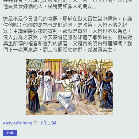
蝗蟲野蜜，人說他是被鬼附的；人子來，也吃也喝，人們說
他是貪食好酒的人，是稅吏和罪人的朋友；
這是不是今日世代的寫照，耶穌在猷太百姓當中傳道，有誰
信他呢；他傳的是福音是好消息，是吹笛，人們不隨之起
舞；主講到將要來的審判，那就是舉哀，人們也不以為意，
沒人要為之哀哭；今天基督徒雖然知道了耶穌是主，但是對
與主所傳的福音和審判的訊習，又是真的明白和理解嗎？我
們下一次再來講，願上帝賜福給你們，感謝讚美主。
easyledlighting
於
下午1:04
分享