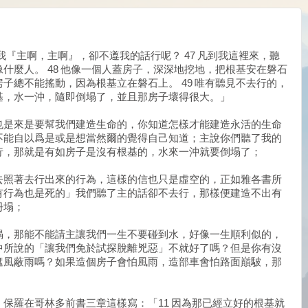
我『主啊，主啊』，卻不遵我的話行呢？ 47 凡到我這裡來，聽
什麼人。 48 他像一個人蓋房子，深深地挖地，把根基安在磐石
子總不能搖動，因為根基立在磐石上。 49 唯有聽見不去行的，
基，水一沖，隨即倒塌了，並且那房子壞得很大。」
也是來是要幫我們建造生命的，你知道怎樣才能建造永活的生命
不能自以爲是或是想當然爾的覺得自己知道；主說你們聽了我的
行，那就是有如房子是沒有根基的，水來一沖就要倒塌了；
去照著去行出來的行為，這樣的信也只是虛空的，正如雅各書所
有行為也是死的」我們聽了主的話卻不去行，那樣便建造不出有
坍塌；
塌，那能不能請主讓我們一生不要碰到水，好像一生順利似的，
中所說的「讓我們免於試探脫離兇惡」不就好了嗎？但是你有沒
遮風蔽雨嗎？如果造個房子會怕風雨，造部車會怕路面巔駊，那
保羅在哥林多前書三章這樣寫：「11 因為那已經立好的根基就