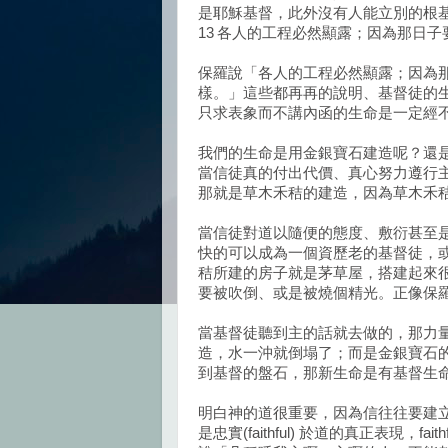
是耶穌基督，此外沒有人能立別的根基
13 各人的工程必然顯露；因為那日
保羅說「各人的工程必然顯露；因為
樣。」這些都再再的說明、基督徒的
只求表象而不講內函的生命是一定經
我們的生命是用金銀寶石建造呢？還
當信徒真的付出代價、真心努力遵行
那就是草木禾秸的建造，因為草木禾
當信徒對道以隨便的態度、敷衍甚至
快的可以成為一個資歷老的基督徒，
秸所建的房子就是茅草屋，搭建起來
要被吹倒、或是被燒個精光。正像保
當基督徒聽到主的話就去做的，那力
造，水一沖就倒塌了；而是金銀寶石
到基督的盤石，那新生命是有基督生
明白神的道很重要，因為信往往要建
是忠實(faithful) 於道的真正表現