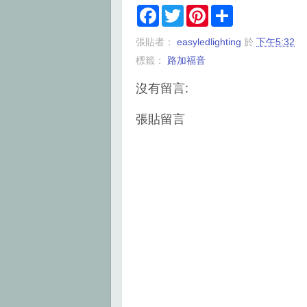
F
T
P
S
a
w
i
h
c
i
n
a
張貼者：
easyledlighting
於
下午5:32
e
t
t
r
b
t
e
e
標籤：
路加福音
o
e
r
o
r
e
k
s
沒有留言:
t
張貼留言