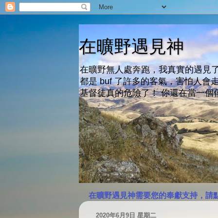
在曠野遇見神
在曠野無人處奔跑，我真實的遇見了
都是 buf 了許多的客氣，害怕
基督徒真的危險了！ 你還在當一個
在曠野遇見神需要您的奉獻支持，請
2020年6月9日 星期二