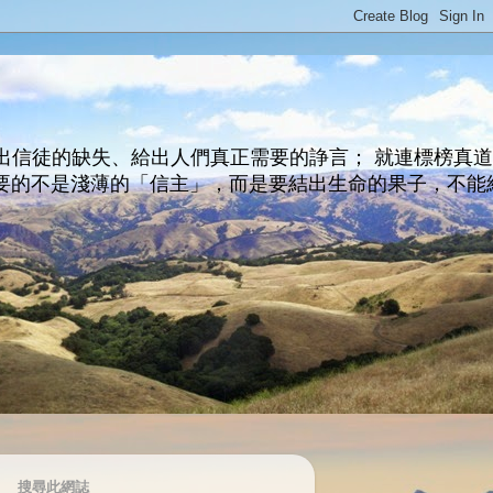
出信徒的缺失、給出人們真正需要的諍言； 就連標榜真
主所要的不是淺薄的「信主」，而是要結出生命的果子，不能
搜尋此網誌