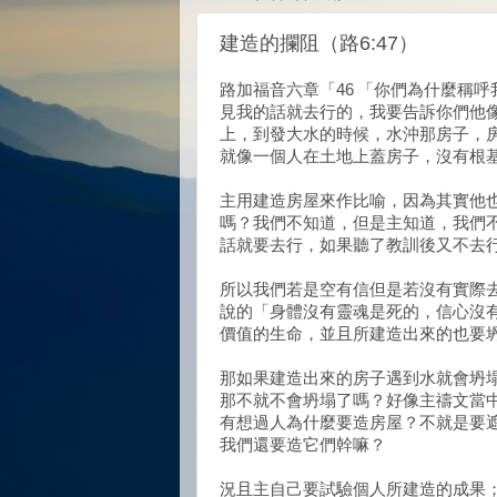
建造的攔阻（路6:47）
路加福音六章「46 「你們為什麼稱呼
見我的話就去行的，我要告訴你們他像
上，到發大水的時候，水沖那房子，房
就像一個人在土地上蓋房子，沒有根
主用建造房屋來作比喻，因為其實他
嗎？我們不知道，但是主知道，我們
話就要去行，如果聽了教訓後又不去
所以我們若是空有信但是若沒有實際
說的「身體沒有靈魂是死的，信心沒
價值的生命，並且所建造出來的也要
那如果建造出來的房子遇到水就會坍
那不就不會坍塌了嗎？好像主禱文當
有想過人為什麼要造房屋？不就是要
我們還要造它們幹嘛？
況且主自己要試驗個人所建造的成果；