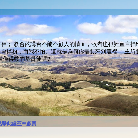
神； 教會的講台不能不顧人的情面，牧者也很難直言指
人會走會掉粉，而我不怕、這就是為何你需要來到這裡。 
僅僅得救的基督徒嗎?
點擊此處至奉獻頁