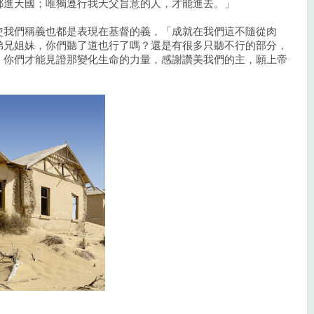
都進天國；唯獨遵行我天父旨意的人，才能進去。」
使我們稱義也都是表現在基督的義，「成就在我們這不隨從肉
弟兄姐妹，你們聽了道也行了嗎？還是有很多只聽不行的部分，
，你們才能見證那變化生命的力量，感謝讚美我們的主，願上帝