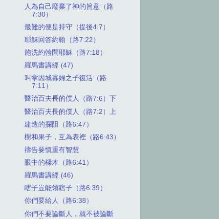
人為自己廢棄了神的旨意（路
7:30）
最難的便是持守（提後4:7）
耶穌回答約翰（路7:22）
施洗約翰問耶穌（路7:18）
羅馬書講經 (47)
叫拿因城寡婦之子復活（路
7:11）
醫治百夫長的僕人（路7:6）下
醫治百夫長的僕人（路7:2）上
建造的攔阻（路6:47）
樹和果子，互為表裡（路6:43）
禱告要慎重有智慧
眼中的樑木（路6:41）
羅馬書講經 (46)
瞎子豈能領瞎子（路6:39）
你們要給人（路6:38）
你們不要論斷人，就不被論斷