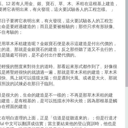
。12 若有人用金、銀、寶石、草、木、禾秸在這根基上建造，
子要將它表明出來，有火發現，這火要試驗各人的工程怎樣。 」
那日子要將它表明出來，有火發現，這火要試驗各人的工程怎
生命是要經過建造的；而且是要被檢驗的；那些只求有形狀像、
不住考驗的；
是用草木禾秸建造呢？金銀寶石便是表示這建造是付出代價的，
主的道、那就是金銀寶石的建造；反之那些聽了道又不去行的，
秸是隨處可得的，是不必付出什麼代價的。
是輕慢的態度來對待主的道時、那看起來形式都作到了、好像很
或是將聖經很快的就讀過一遍，那就是草木禾秸的建造；草木禾
很快、馬上就可以擋擋太陽；但是遇到大風、或者是大火、那就
羅所說的試煉必在那日子臨到。
量是很大的，生命的建造是不一樣的；不再是那草木禾秸的建
的建造，是有根基的，是可以抵擋水沖和火燒；因為那根基是觸
命在裡面的建造；
立在明白道理的上面，正是「信道是從聽道來的」；但是行道才
，faithful 中文可以翻譯成信實；當主要結束他的登山寶訓時，他也是