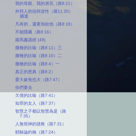
我的母親、我的弟兄（路8:21）
外邦人的信與逆性（羅11:20）
捕遺
凡有的，還要加給他（路8:18）
不能隱藏（路8:16）
羅馬書講經 (49)
撒種的比喻（路8:11）三
撒種的比喻（路8:10）二
撒種的比喻（路8:4）一
真正的恩典（路8:2）
愛大赦免也大（路7:47）
你們要去
欠債的比喻（路7:41）
知罪的女人（路7:37）
智慧之子都以智慧為是（路
7:35）
人無視神的拯救（路7:31）
耶穌論約翰（路7:24）