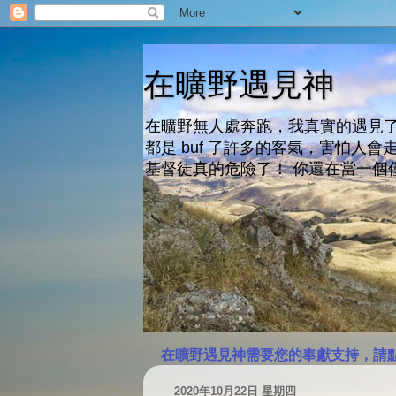
在曠野遇見神
在曠野無人處奔跑，我真實的遇見了
都是 buf 了許多的客氣，害怕
基督徒真的危險了！ 你還在當一個
在曠野遇見神需要您的奉獻支持，請
2020年10月22日 星期四