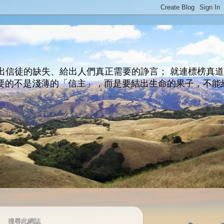
出信徒的缺失、給出人們真正需要的諍言； 就連標榜真
主所要的不是淺薄的「信主」，而是要結出生命的果子，不能
搜尋此網誌