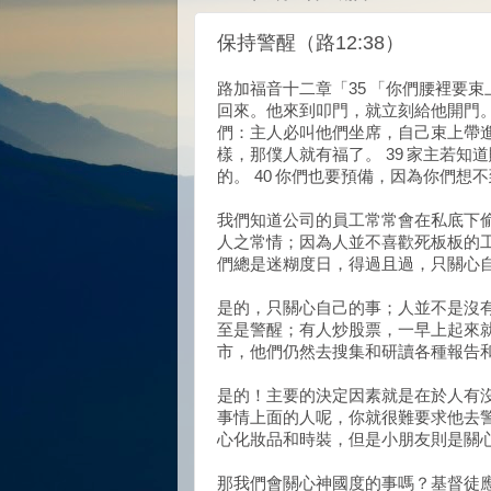
保持警醒（路12:38）
路加福音十二章「35 「你們腰裡要束
回來。他來到叩門，就立刻給他開門。
們：主人必叫他們坐席，自己束上帶進
樣，那僕人就有福了。 39 家主若
的。 40 你們也要預備，因為你們想
我們知道公司的員工常常會在私底下
人之常情；因為人並不喜歡死板板的
們總是迷糊度日，得過且過，只關心
是的，只關心自己的事；人並不是沒
至是警醒；有人炒股票，一早上起來
市，他們仍然去搜集和研讀各種報告
是的！主要的決定因素就是在於人有
事情上面的人呢，你就很難要求他去
心化妝品和時裝，但是小朋友則是關
那我們會關心神國度的事嗎？基督徒