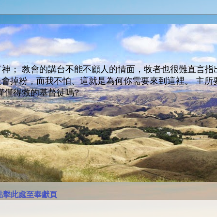
神； 教會的講台不能不顧人的情面，牧者也很難直言指
人會走會掉粉，而我不怕、這就是為何你需要來到這裡。 
僅僅得救的基督徒嗎?
點擊此處至奉獻頁