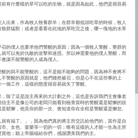
眼前有什麼樣的草可以吃的生物，就是因為如此，他們是很容易
。
些人出來，作為牧人牧養群羊；在群羊都低頭吃草的時候，牧人
有狼群猛獸；或者是看看在此地的草吃完之後，哪一塊地的水草
。
呼召的僕人也要求他們警醒的原因；因為一個牧人警醒，整群的
人就可以免於仇敵的攻擊和迷惑。所以神需要他的僕人警醒，而
不會讓不能警醒的人成為僕人。
警醒的與不能警醒的，這不是能不能夠的問題，因為神不會將不
人不警醒的原因就是，他們雖然被召，但是心不在這些事的上
作一個工作，這樣的態度很容易就失了警醒。
來，除了這是說主再來的大計劃之外，這也是告訴我們主會像老
相信主不是像公司的老闆只能看到檢查當時的警醒還是鬆懈的狀
還是鬆懈，他見你的那一次、會知道你在全程是警醒還是懈怠。
人就有福了。」，因為他們真的將主所交託給他們的，當作是自
股市、女色、宴樂等一切的一切；唯有這樣的人才能一生為主所
獎賞他；願上帝賜福給你們，感謝讚美我們的主。