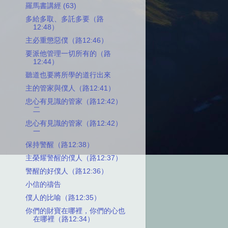
羅馬書講經 (63)
多給多取、多託多要（路
12:48）
主必重懲惡僕（路12:46）
要派他管理一切所有的（路
12:44）
聽道也要將所學的道行出來
主的管家與僕人（路12:41）
忠心有見識的管家（路12:42）
二
忠心有見識的管家（路12:42）
一
保持警醒（路12:38）
主榮耀警醒的僕人（路12:37）
警醒的好僕人（路12:36）
小信的禱告
僕人的比喻（路12:35）
你們的財寶在哪裡，你們的心也
在哪裡（路12:34）