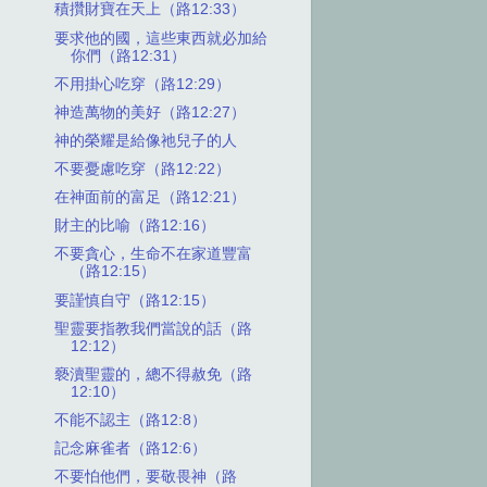
積攢財寶在天上（路12:33）
要求他的國，這些東西就必加給
你們（路12:31）
不用掛心吃穿（路12:29）
神造萬物的美好（路12:27）
神的榮耀是給像祂兒子的人
不要憂慮吃穿（路12:22）
在神面前的富足（路12:21）
財主的比喻（路12:16）
不要貪心，生命不在家道豐富
（路12:15）
要謹慎自守（路12:15）
聖靈要指教我們當說的話（路
12:12）
褻瀆聖靈的，總不得赦免（路
12:10）
不能不認主（路12:8）
記念麻雀者（路12:6）
不要怕他們，要敬畏神（路