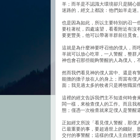
羊；而羊是不認識大環境卻只是關心
迷路的，經文上都說：他們如羊走迷
也是因為如此，所以主要特別的召一
要柱著杖，四處遠望，看看附近有沒
要更豐美，他可以帶著羊群前往覓食
這就是為什麼神要呼召他的僕人，而
羊就可以放心吃草，一人警醒，整群
神也會召那些能夠警醒的人為僕人，
然而我們看見神的僕人當中、還是有
能擔的擔子放在人的身上；而當有僕
面；我見過太多的牧者只是將牧職當
這裡的經文告訴我們主不知道何時會
闆一樣，來檢查僕人的工作。而且我
態；僅憑一次檢查就來定僕人是警醒
正如經文所說「看見僕人警醒，那僕
己最重要的事，要超過世上的錢財、
交付的事警醒；這樣的僕人主自然要