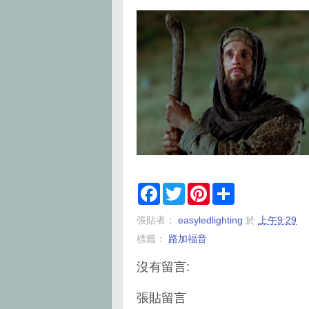
F
T
P
S
a
w
i
h
c
i
n
a
張貼者：
easyledlighting
於
上午9:29
e
t
t
r
b
t
e
e
標籤：
路加福音
o
e
r
o
r
e
k
s
沒有留言:
t
張貼留言