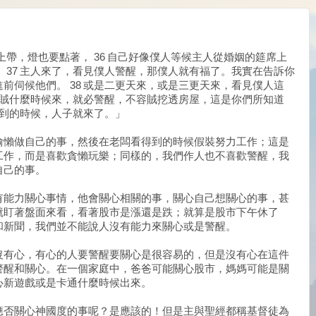
上帶，燈也要點著， 36 自己好像僕人等候主人從婚姻的筵席上
 37 主人來了，看見僕人警醒，那僕人就有福了。我實在告訴你
前伺候他們。 38 或是二更天來，或是三更天來，看見僕人這
知道賊什麼時候來，就必警醒，不容賊挖透房屋，這是你們所知道
不到的時候，人子就來了。」
偷懶做自己的事，然後在老闆看得到的時候假裝努力工作；這是
工作，而是喜歡貪懶玩樂；同樣的，我們作人也不喜歡警醒，我
自己的事。
有能力關心事情，他會關心相關的事，關心自己想關心的事，甚
就盯著盤面來看，看著股市是漲還是跌；就算是股市下午休了
和新聞，我們並不能說人沒有能力來關心或是警醒。
沒有心，有心的人要警醒要關心是很容易的，但是沒有心在這件
警醒和關心。在一個家庭中，爸爸可能關心股市，媽媽可能是關
心新遊戲或是卡通什麼時候出來。
應否關心神國度的事呢？是應該的！但是主與聖經都稱基督徒為