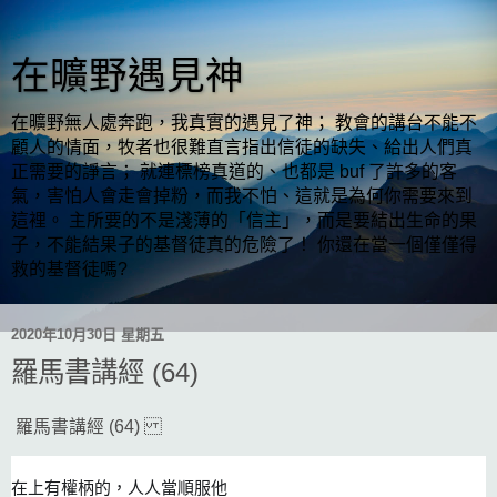
在曠野遇見神
在曠野無人處奔跑，我真實的遇見了神； 教會的講台不能不
顧人的情面，牧者也很難直言指出信徒的缺失、給出人們真
正需要的諍言； 就連標榜真道的、也都是 buf 了許多的客
氣，害怕人會走會掉粉，而我不怕、這就是為何你需要來到
這裡。 主所要的不是淺薄的「信主」，而是要結出生命的果
子，不能結果子的基督徒真的危險了！ 你還在當一個僅僅得
救的基督徒嗎?
2020年10月30日 星期五
羅馬書講經 (64)
羅馬書講經 (64)
在上有權柄的，人人當順服他