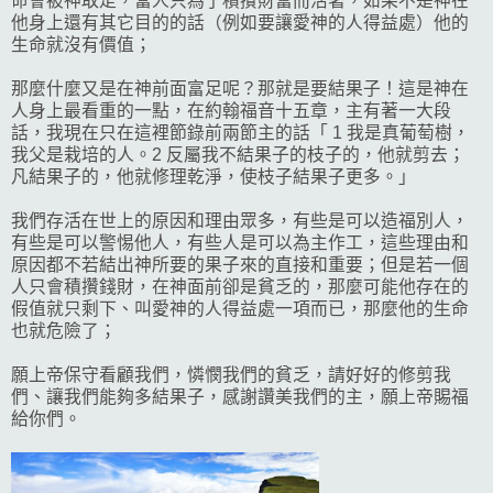
命會被神取走，當人只為了積攢財富而活著，如果不是神在
他身上還有其它目的的話（例如要讓愛神的人得益處）他的
生命就沒有價值；
那麼什麼又是在神前面富足呢？那就是要結果子！這是神在
人身上最看重的一點，在約翰福音十五章，主有著一大段
話，我現在只在這裡節錄前兩節主的話「 1 我是真葡萄樹，
我父是栽培的人。2 反屬我不結果子的枝子的，他就剪去；
凡結果子的，他就修理乾淨，使枝子結果子更多。」
我們存活在世上的原因和理由眾多，有些是可以造福別人，
有些是可以警惕他人，有些人是可以為主作工，這些理由和
原因都不若結出神所要的果子來的直接和重要；但是若一個
人只會積攢錢財，在神面前卻是貧乏的，那麼可能他存在的
假值就只剩下、叫愛神的人得益處一項而已，那麼他的生命
也就危險了；
願上帝保守看顧我們，憐憫我們的貧乏，請好好的修剪我
們、讓我們能夠多結果子，感謝讚美我們的主，願上帝賜福
給你們。