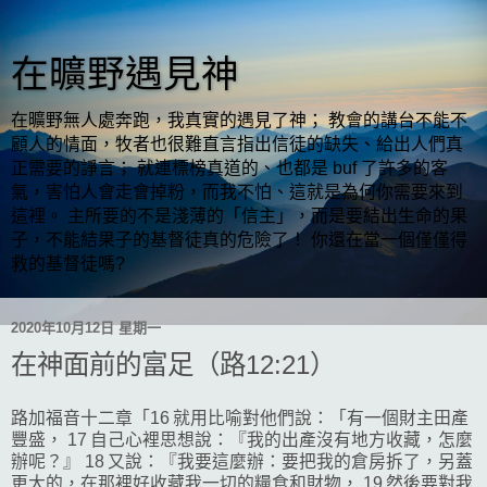
在曠野遇見神
在曠野無人處奔跑，我真實的遇見了神； 教會的講台不能不
顧人的情面，牧者也很難直言指出信徒的缺失、給出人們真
正需要的諍言； 就連標榜真道的、也都是 buf 了許多的客
氣，害怕人會走會掉粉，而我不怕、這就是為何你需要來到
這裡。 主所要的不是淺薄的「信主」，而是要結出生命的果
子，不能結果子的基督徒真的危險了！ 你還在當一個僅僅得
救的基督徒嗎?
2020年10月12日 星期一
在神面前的富足（路12:21）
路加福音十二章「16 就用比喻對他們說：「有一個財主田產
豐盛， 17 自己心裡思想說：『我的出產沒有地方收藏，怎麼
辦呢？』 18 又說：『我要這麼辦：要把我的倉房拆了，另蓋
更大的，在那裡好收藏我一切的糧食和財物， 19 然後要對我