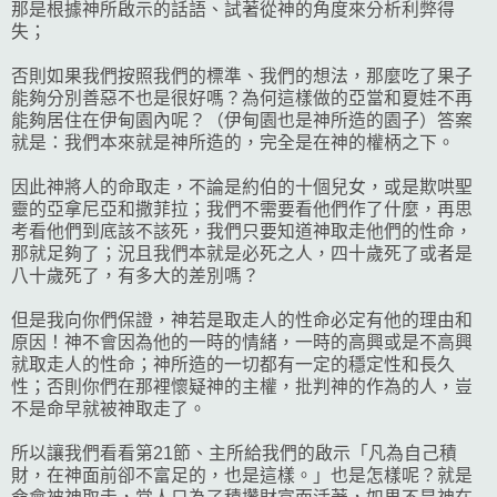
那是根據神所啟示的話語、試著從神的角度來分析利弊得
失；
否則如果我們按照我們的標準、我們的想法，那麼吃了果子
能夠分別善惡不也是很好嗎？為何這樣做的亞當和夏娃不再
能夠居住在伊甸園內呢？（伊甸園也是神所造的園子）答案
就是：我們本來就是神所造的，完全是在神的權柄之下。
因此神將人的命取走，不論是約伯的十個兒女，或是欺哄聖
靈的亞拿尼亞和撒菲拉；我們不需要看他們作了什麼，再思
考看他們到底該不該死，我們只要知道神取走他們的性命，
那就足夠了；況且我們本就是必死之人，四十歲死了或者是
八十歲死了，有多大的差別嗎？
但是我向你們保證，神若是取走人的性命必定有他的理由和
原因！神不會因為他的一時的情緒，一時的高興或是不高興
就取走人的性命；神所造的一切都有一定的穩定性和長久
性；否則你們在那裡懷疑神的主權，批判神的作為的人，豈
不是命早就被神取走了。
所以讓我們看看第21節、主所給我們的啟示「凡為自己積
財，在神面前卻不富足的，也是這樣。」也是怎樣呢？就是