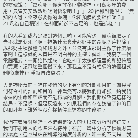
的靈魂說：「靈魂哪，你有許多財物積存，可做多年的費
用，只管安安逸逸地吃喝快樂吧！」』 20 神卻對他說：『無
知的人哪，今夜必要你的靈魂，你所預備的要歸誰呢？』
21 凡為自己積財，在神面前卻不富足的，也是這樣。」
有的人看到或者是聽到這個比喻，可能會想：靈魂被取走了
豈不就是要死了嗎，神為什麼奪走那財主的命呢？這裡除了
說那財主積攢糧食和錢財之外，並沒有說那財主做了什麼壞
事啊！這樣說的人真是不明白神的主權；試想，我寫了一個
電腦程式，一開始跑起來，它吃掉了太多處理器的和記憶體
的資源，讓電腦整個慢下來，那我豈不是有權柄將這個程式
刪除(殺掉)、重新再改寫嗎？
人是神所造的，神在我們的身上有他的計劃和目的，如果我
們符合神的計劃和目的，神當然可以將我們再加強，給我們
永遠的生命和榮耀而不能朽壞的身體，我們都盼望有這樣的
結局、不是嗎？但是反過來，如果我們的存在妨害了神的目
的和計劃，難道神沒有權柄停止這樣的生命嗎？
我們在看待對與錯，不能總是從人的角度來分析對錯得失，
我們不能用人的標準來看待神；在前一篇中分析了積攢財富
的壞處，這也是站在利弊的角度分析的，唯一的不同是：我