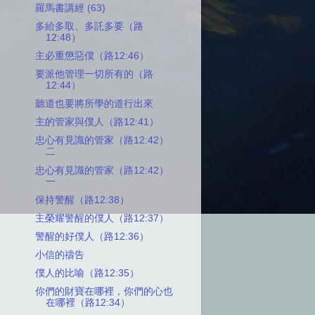
羅馬書講經 (63)
多給多取、多託多要（路
12:48）
主必重懲惡僕（路12:46）
要派他管理一切所有的（路
12:44）
聽道也要將所學的道行出來
主的管家與僕人（路12:41）
忠心有見識的管家（路12:42）
二
忠心有見識的管家（路12:42）
一
保持警醒（路12:38）
主榮耀警醒的僕人（路12:37）
警醒的好僕人（路12:36）
小信的禱告
僕人的比喻（路12:35）
你們的財寶在哪裡，你們的心也
在哪裡（路12:34）