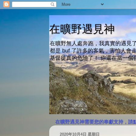
在曠野遇見神
在曠野無人處奔跑，我真實的遇見了
都是 buf 了許多的客氣，害怕
基督徒真的危險了！ 你還在當一個
在曠野遇見神需要您的奉獻支持，請
2020年10月4日 星期日