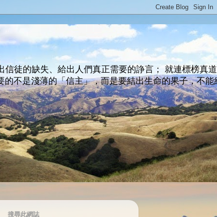
出信徒的缺失、給出人們真正需要的諍言； 就連標榜真
主所要的不是淺薄的「信主」，而是要結出生命的果子，不能
搜尋此網誌