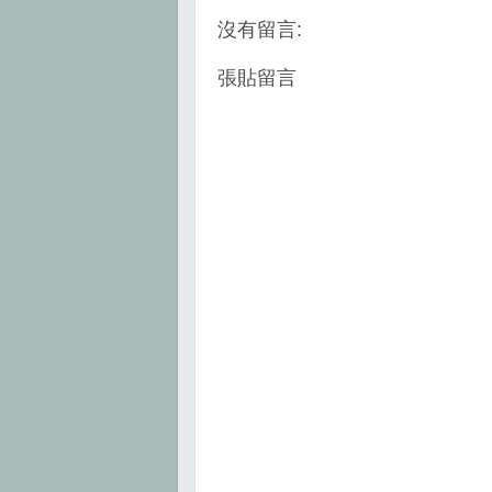
o
r
e
k
s
沒有留言:
t
張貼留言