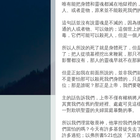
唯有能把身體和靈魂都滅在地獄裡的
人、或者是物，原來並不能殺死我們
這句話並沒有說靈魂是不滅的，因為
通的人或者物、可以做的；這個世上
毒，它們可能可以殺死人，但是一個
所以人所說的死了就是身體死了，但
了；把人從墳墓裡挖出來鞭屍，那只
影響都沒有，那人的靈魂早就不在那
但是正如我在前面所說的，並非我們
不是要怕那可以殺死我們身體的，只
位；那是誰呢？那正是上帝，我們要
主的話告訴我們，上帝不僅有權柄將
其實我們在舊約聖經裡、處處可見這
一對欺哄聖靈的夫婦當庭暴斃的事。
所以我們理當敬畏神，他掌控我們身
們當怕的嗎？今天有許多基督徒失去
許多過犯；以弗所書5:21也說「又