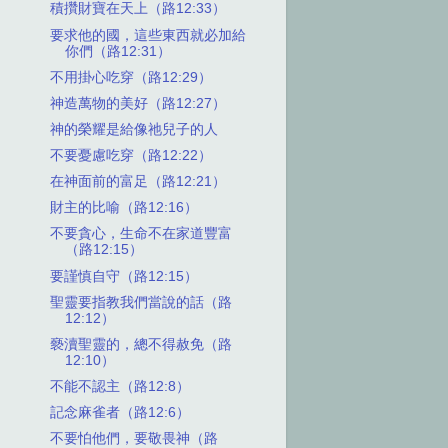
積攢財寶在天上（路12:33）
要求他的國，這些東西就必加給
你們（路12:31）
不用掛心吃穿（路12:29）
神造萬物的美好（路12:27）
神的榮耀是給像祂兒子的人
不要憂慮吃穿（路12:22）
在神面前的富足（路12:21）
財主的比喻（路12:16）
不要貪心，生命不在家道豐富
（路12:15）
要謹慎自守（路12:15）
聖靈要指教我們當說的話（路
12:12）
褻瀆聖靈的，總不得赦免（路
12:10）
不能不認主（路12:8）
記念麻雀者（路12:6）
不要怕他們，要敬畏神（路