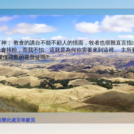
神； 教會的講台不能不顧人的情面，牧者也很難直言指
人會走會掉粉，而我不怕、這就是為何你需要來到這裡。 
僅僅得救的基督徒嗎?
點擊此處至奉獻頁