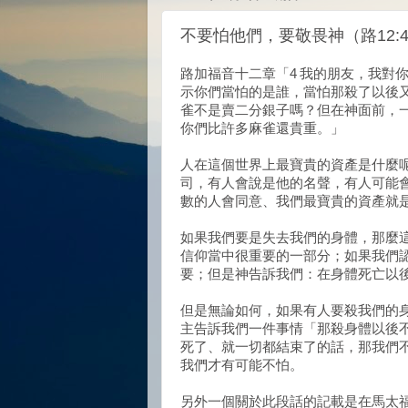
不要怕他們，要敬畏神（路12:
路加福音十二章「4 我的朋友，我對
示你們當怕的是誰，當怕那殺了以後又
雀不是賣二分銀子嗎？但在神面前，一
你們比許多麻雀還貴重。」
人在這個世界上最寶貴的資產是什麼
司，有人會說是他的名聲，有人可能
數的人會同意、我們最寶貴的資產就
如果我們要是失去我們的身體，那麼
信仰當中很重要的一部分；如果我們
要；但是神告訴我們：在身體死亡以
但是無論如何，如果有人要殺我們的
主告訴我們一件事情「那殺身體以後
死了、就一切都結束了的話，那我們
我們才有可能不怕。
另外一個關於此段話的記載是在馬太福