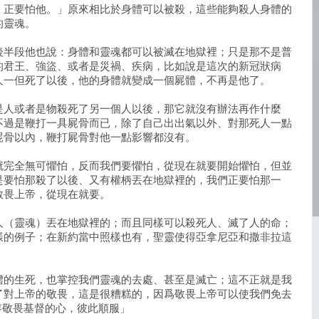
，正要怕他。」原來相比於身體可以被殺，這些能夠殺人身體的
的靈魂。
後半段他也說：身體和靈魂都可以被滅在地獄裡；只是那不是普
的君王、強盜、或者是災禍、疾病，比如說是這次的新冠狀病
人一但死了以後，他的身體就變成一個屍體，不再是他了。
是人或者是物殺死了另一個人以後，那它就沒有辦法再作什麼
不過是鞭打一具屍骨而已，除了自己出出氣以外、對那死人一點
屍骨以內，鞭打屍骨對他一點影響都沒有。
就完全無可懼怕，反而我們要懼怕，從現在就要開始懼怕，但並
是要怕那殺了以後、又有權柄丟在地獄裡的，我們正要怕那一
敬畏上帝，從現在就要。
人（靈魂）丟在地獄裡的；而且同樣可以殺死人、滅了人的命；
樣的例子；在新約當中照樣也有，聖靈使得亞拿尼亞和撒非拉這
體的生死，也掌控我們靈魂的去處、甚至是滅亡；這不正就是我
了對上帝的敬畏，這是很糟糕的，因爲敬畏上帝可以使我們免去
當存敬畏基督的心，彼此順服」