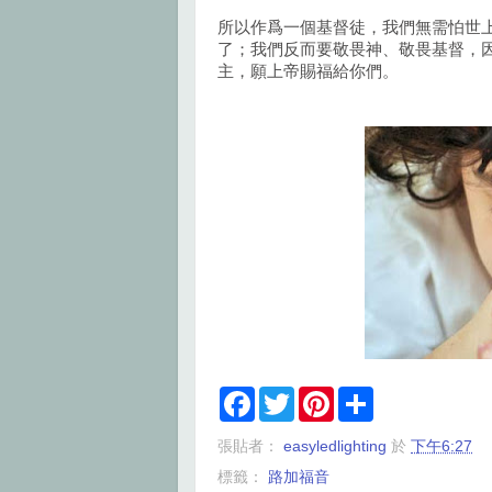
所以作爲一個基督徒，我們無需怕世
了；我們反而要敬畏神、敬畏基督，
主，願上帝賜福給你們。
F
T
P
S
a
w
i
h
c
i
n
a
張貼者：
easyledlighting
於
下午6:27
e
t
t
r
b
t
e
e
標籤：
路加福音
o
e
r