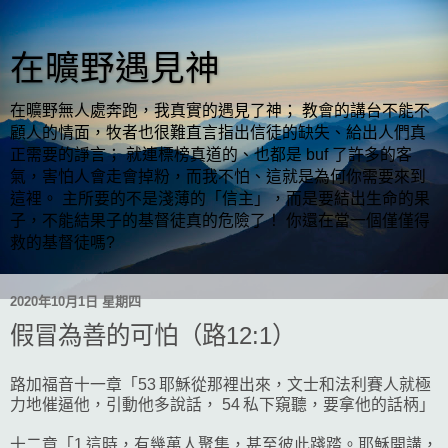
在曠野遇見神
在曠野無人處奔跑，我真實的遇見了神； 教會的講台不能不
顧人的情面，牧者也很難直言指出信徒的缺失、給出人們真
正需要的諍言； 就連標榜真道的、也都是 buf 了許多的客
氣，害怕人會走會掉粉，而我不怕、這就是為何你需要來到
這裡。 主所要的不是淺薄的「信主」，而是要結出生命的果
子，不能結果子的基督徒真的危險了！ 你還在當一個僅僅得
救的基督徒嗎?
2020年10月1日 星期四
假冒為善的可怕（路12:1）
路加福音十一章「53 耶穌從那裡出來，文士和法利賽人就極
力地催逼他，引動他多說話， 54 私下窺聽，要拿他的話柄」
十二章「1 這時，有幾萬人聚集，甚至彼此踐踏。耶穌開講，