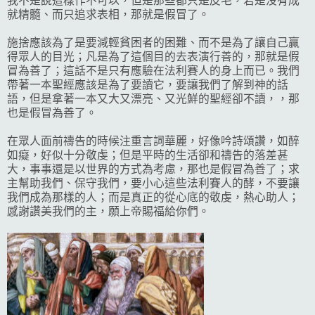
我不是說這樣作不可以，但是那些都只是皮毛，若是沒有成
就精髓、而只追求表相，那就是假冒了。
施捨應該為了是要減輕貧困者的困難、而不是為了讓自己贏
得眾人的目光；凡是為了這個目的去表演行善的，那就是假
冒為善了；這話不是只有應驗在法利賽人的身上而已。我們
帶著一本聖經應該是為了要讀它，要讓我們了解到神的話
語，但是拿著一本又大又漂亮、又光鮮的聖經卻不讀，，那
也是假冒為善了。
在眾人面前禱告的時候注重言詞華麗，好像吟詩頌讚，如醉
如癡，好似十分敬虔；但是平時的生活卻和禱告的落差甚
大，事事還是以世界的方式為考慮，那也是假冒為善了；求
主幫助我們、保守我們，要小心這些法利賽人的酵，不要讓
我們成為那樣的人；而是真正的從心底的敬虔，熱心助人；
感謝讚美我們的主，願上帝賜福給你們。