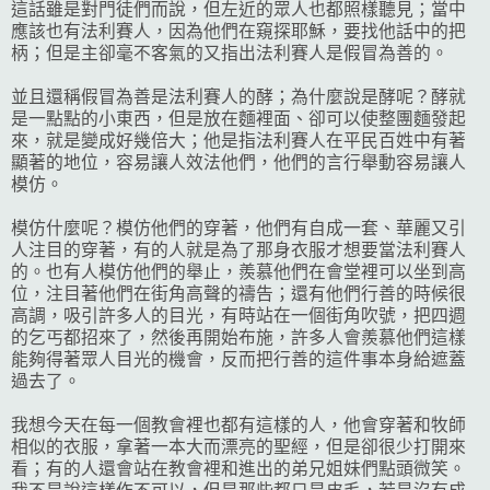
這話雖是對門徒們而說，但左近的眾人也都照樣聽見；當中
應該也有法利賽人，因為他們在窺探耶穌，要找他話中的把
柄；但是主卻毫不客氣的又指出法利賽人是假冒為善的。
並且還稱假冒為善是法利賽人的酵；為什麼說是酵呢？酵就
是一點點的小東西，但是放在麵裡面、卻可以使整團麵發起
來，就是變成好幾倍大；他是指法利賽人在平民百姓中有著
顯著的地位，容易讓人效法他們，他們的言行舉動容易讓人
模仿。
模仿什麼呢？模仿他們的穿著，他們有自成一套、華麗又引
人注目的穿著，有的人就是為了那身衣服才想要當法利賽人
的。也有人模仿他們的舉止，羨慕他們在會堂裡可以坐到高
位，注目著他們在街角高聲的禱告；還有他們行善的時候很
高調，吸引許多人的目光，有時站在一個街角吹號，把四週
的乞丐都招來了，然後再開始布施，許多人會羨慕他們這樣
能夠得著眾人目光的機會，反而把行善的這件事本身給遮蓋
過去了。
我想今天在每一個教會裡也都有這樣的人，他會穿著和牧師
相似的衣服，拿著一本大而漂亮的聖經，但是卻很少打開來
看；有的人還會站在教會裡和進出的弟兄姐妹們點頭微笑。