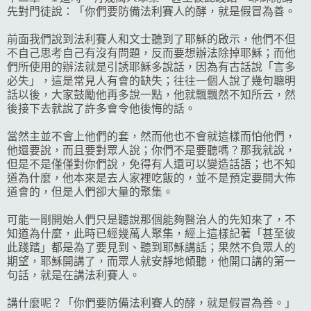
先對門徒說：「你們要防備法利賽人的酵，就是假冒為善。
前面我們說到法利賽人和文士聽到了耶穌的啟示，他們不但
不自己思考自己有沒有問題，反而要想辦法除掉耶穌；而他
們所使用的辦法就是引誘耶穌多說話，因為有古話說「言多
必失」，這是常見人有會的缺失；往往一個人說了幾句聰明
話以後，大家鼓勵他再多說一點，他就飄飄然不知所云，然
後接下去就說了許多會令他後悔的話。
當然主並不會上他們的套，然而他也不會就這樣而怕他們，
他還要說，而且要對眾人說；你們不是要聽嗎？那我就說，
但是不是僅僅對你們說，免得有人還可以變造話語；也不知
道為什麼，他本來是去人家裡吃飯的，並不是預定要開大佈
道會的，但是人們卻大量的聚集。
可能一剛開始人們只是聽說那個能夠醫治人的先知來了，不
知道為什麼，此時已經幾萬人聚集，經上這樣記著「甚至彼
此踐踏」都是為了要見到、聽到耶穌講話；果然不負眾人的
期望，耶穌開講了，而眾人就安靜地傾聽，他開口講的第一
句話，就是在講法利賽人。
講什麼呢？「你們要防備法利賽人的酵，就是假冒為善。」