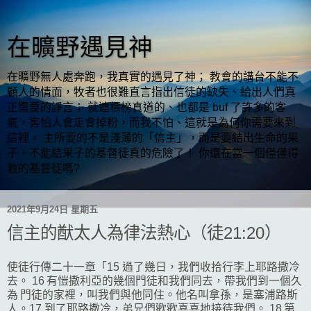
在曠野遇見神
在曠野無人處奔跑，我真實的遇見了神； 教會的講台不能不
顧人的情面，牧者也很難直言指出信徒的缺失、給出人們真
正需要的諍言； 就連標榜真道的、也都是 buf 了許多的客
氣，害怕人會走會掉粉，而我不怕、這就是為何你需要來到
這裡。 主所要的不是淺薄的「信主」，而是要結出生命的果
子，不能結果子的基督徒真的危險了！ 你還在當一個僅僅得
救的基督徒嗎?
2021年9月24日 星期五
信主的猷太人為律法熱心（徒21:20）
使徒行傳二十一章「15 過了幾日，我們收拾行李上耶路撒冷
去。 16 有愷撒利亞的幾個門徒和我們同去，帶我們到一個久
為 門徒的家裡，叫我們與他同住。他名叫拿孫，是塞浦路斯
人。17 到了耶路撒冷，弟兄們歡歡喜喜地接待我們。 18 第