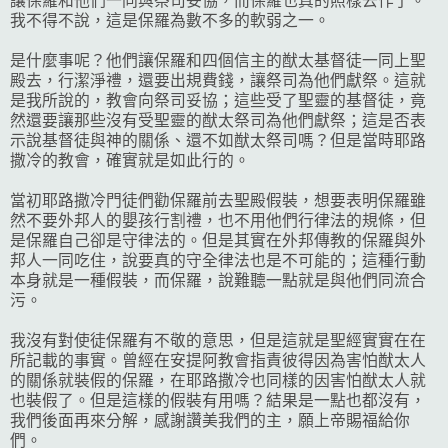
讓保羅和他們一同與祭司妥協，而保羅也真的照樣去作了。
我不得不說，這是保羅為數不多的軟弱之一。
是什麼事呢？他們讓保羅和四個信主的猷太基督徒一同上聖
殿去，行潔淨禮，還要出規費錢，讓祭司為他們獻祭。這就
是我所說的，教會向祭司妥協；這些受了聖靈的基督徒，竟
然還要讓那些沒有受聖靈的猷太祭司為他們獻祭；這是否表
示說基督徒與神的關係、還不如猷太祭司嗎？但是當時耶路
撒冷的教會，確實就是如此行的。
當初耶路撒冷門徒們勸保羅前去聖殿假裝，想要表明保羅雖
然不要外邦人的嬰孩行割禮，也不用他們行律法的規條，但
是保羅自己卻是守律法的。但是其實在外邦傳教的保羅與外
邦人一同吃住，說要真的守全律法也是不可能的；這種行動
本身就是一種假裝，而保羅，說難聽一點就是與他們同流合
污。
我沒有對使徒保羅有不敬的意思，但是這就是聖經實實在在
所記載的事實。曾經在安提阿教會指責彼得因為害怕猷太人
的關係就裝假的保羅，在耶路撒冷也同樣的因害怕猷太人就
也裝假了。但是這樣的假裝有用嗎？結果是一點也都沒有，
我們後面再來分解，感謝讚美我們的主，願上帝賜福給你
們。