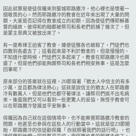
因此就算是使徒保羅來到聖城耶路撒冷，他心裡也是懷著一
個敬畏的心。然而耶路撒冷的教會在近年來出現了大量的問
題，大家是否記得在教會成立的初期，因為使徒們傳耶穌基
督的緣故，彼得和約翰都被祭司和長老們抓捕了幾次了，但
是蒙主恩典又被放出來了。
有一度希律王迫害了教會，連使徒雅各也被殺了，門徒們也
四散到各處去了；這看起來是不利於教會的，但是慢慢的，
不知道什麼時候，門徒們又多起來了，教會在耶路撒冷也興
盛了，但是他們卻能夠跟祭司和長老們相安無事，這是怎麼
回事呢？
原來部分的答案就在這裡，20節寫著「猶太人中信主的有多
少萬，並且都為律法熱心」這就是說信主的猶太人在耶路撒
冷有數萬人，但是他們也都守著律法，讓祭司們挑不出毛病
來。後面我們又可以看到一些更驚人的妥協，無怪乎教會可
以在耶路撒冷發展並平安無事。
保羅因為自己就在這個情境中，也不能察覺耶路撒冷教會的
問題，他甚至也參與在這些人的行動當中。這就是從23節開
始，耶路撒冷的信徒勸保羅「 你就照著我們的話行吧」，也