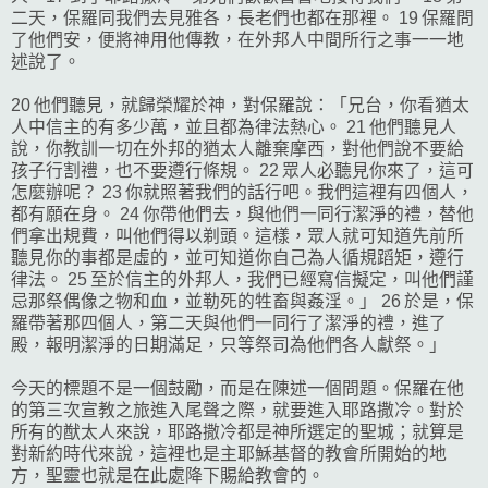
二天，保羅同我們去見雅各，長老們也都在那裡。 19 保羅問
了他們安，便將神用他傳教，在外邦人中間所行之事一一地
述說了。
20 他們聽見，就歸榮耀於神，對保羅說：「兄台，你看猶太
人中信主的有多少萬，並且都為律法熱心。 21 他們聽見人
說，你教訓一切在外邦的猶太人離棄摩西，對他們說不要給
孩子行割禮，也不要遵行條規。 22 眾人必聽見你來了，這可
怎麼辦呢？ 23 你就照著我們的話行吧。我們這裡有四個人，
都有願在身。 24 你帶他們去，與他們一同行潔淨的禮，替他
們拿出規費，叫他們得以剃頭。這樣，眾人就可知道先前所
聽見你的事都是虛的，並可知道你自己為人循規蹈矩，遵行
律法。 25 至於信主的外邦人，我們已經寫信擬定，叫他們謹
忌那祭偶像之物和血，並勒死的牲畜與姦淫。」 26 於是，保
羅帶著那四個人，第二天與他們一同行了潔淨的禮，進了
殿，報明潔淨的日期滿足，只等祭司為他們各人獻祭。」
今天的標題不是一個鼓勵，而是在陳述一個問題。保羅在他
的第三次宣教之旅進入尾聲之際，就要進入耶路撒冷。對於
所有的猷太人來說，耶路撒冷都是神所選定的聖城；就算是
對新約時代來說，這裡也是主耶穌基督的教會所開始的地
方，聖靈也就是在此處降下賜給教會的。