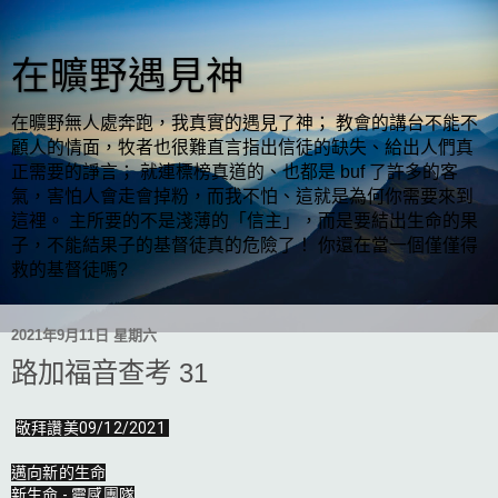
在曠野遇見神
在曠野無人處奔跑，我真實的遇見了神； 教會的講台不能不
顧人的情面，牧者也很難直言指出信徒的缺失、給出人們真
正需要的諍言； 就連標榜真道的、也都是 buf 了許多的客
氣，害怕人會走會掉粉，而我不怕、這就是為何你需要來到
這裡。 主所要的不是淺薄的「信主」，而是要結出生命的果
子，不能結果子的基督徒真的危險了！ 你還在當一個僅僅得
救的基督徒嗎?
2021年9月11日 星期六
路加福音查考 31
敬拜讚美09/12/2021 

邁向新的生命

新生命 - 靈感團隊
