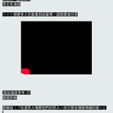
求主充滿我

。。。想更多人也能看到這篇嗎，請按讚或分享
路加福音查考  31

跟隨耶穌

耶穌說：「任憑死人埋葬他們的死人，你只管去傳揚神國的道。」
