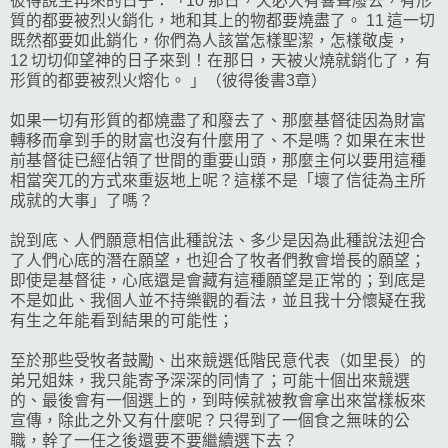
彼得說主再來的日子：「10 那日，天必大有響聲廢去，有形
質的都要被烈火銷化，地和其上的物都要燒盡了。 11 這一切
既然都要如此銷化，你們為人該當怎樣聖潔，怎樣敬虔，
12 切切仰望神的日子來到！在那日，天被火燒就銷化了，有
形質的都要被烈火熔化。 」（彼得後書3章）
如果一切有形質的都燒盡了和廢去了、那麼基督徒因為財富
轉移而拿到手的財富也沒有什麼用了、不是嗎？如果在末世
前基督徒已經佔領了世間的重要山頭，那麼主何以要用這種
相當突兀的方式來重返地上呢？這樣不是「壞了信徒為主所
成就的大事」了嗎？
說到底、人們願意相信此種說法、多少是因為此種說法迎合
了人們心底的潛在願望，也迎合了牧者們教會增長的願望；
即使是基督徒，心底還是會藏有這種願望是正常的；到底是
不是如此、我個人並不持樂觀的看法，並且我十分懷疑在我
有生之年能看到結果的可能性；
至於那些受牧者鼓勵、出來競選低階民意代表（如里長）的
弟兄姐妹，我只能寄予深深的同情了；可能十個出來競選
的、最後會有一個選上的，到時候就被教會拿出來當樣板來
宣傳，除此之外又有什麼呢？只得到了一個食之無味的公
職，幹了一任之後還要不要繼續選下去？