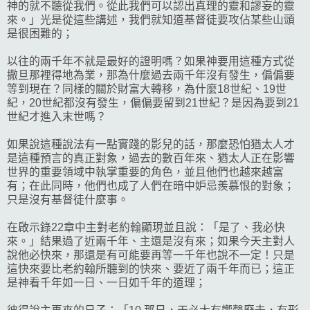
神的就不聽從我們。從此我們可以認出真理的靈和謬妄的靈
來。」光是從這些講述，我們就知道基督徒要攻佔某些山頭
是很困難的；
以往的兩千年不就是最好的證明嗎？如果神要用這種方式從
撒旦那裡得地為業，那為什麼過去兩千年沒有發生，偏偏要
等到現在？同樣的關於財富大轉移，為什麼18世紀、19世
紀，20世紀都沒有發生，偏偏要留到21世紀？是因為要到21
世紀才進入末世嗎？
如果說這種說法有一點實踐的影兒的話，那麼恐怕猶太人才
是這種預言的真正對象，過去的數百年來、猶太人正在影響
世界的重要領域中執掌重要的角色，並且他們也越來越富
有；在此同時，他們也成了人們在暗中妒忌羨慕恨的對象；
只是沒有基督徒什麼事。
在啟示錄22章中主對老約翰顯現並且說：「是了、我必快
來。」結果過了近兩千年、主還是沒有來；如果今天主對人
說他必快來，那還是有可能要再等一千年也說不一定！只是
這快來要比老約翰所聽到的快來、要近了兩千年而已；這正
是神看千年如一日、一日如千年的道理；