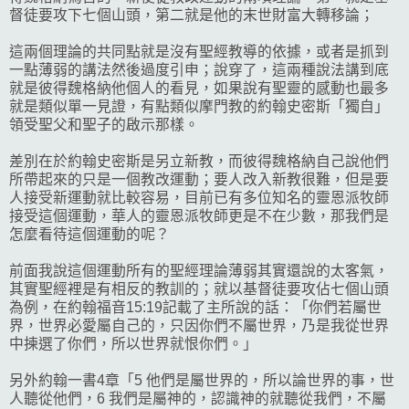
督徒要攻下七個山頭，第二就是他的末世財富大轉移論；
這兩個理論的共同點就是沒有聖經教導的依據，或者是抓到
一點薄弱的講法然後過度引申；說穿了，這兩種說法講到底
就是彼得魏格納他個人的看見，如果說有聖靈的感動也最多
就是類似單一見證，有點類似摩門教的約翰史密斯「獨自」
領受聖父和聖子的啟示那樣。
差別在於約翰史密斯是另立新教，而彼得魏格納自己說他們
所帶起來的只是一個教改運動；要人改入新教很難，但是要
人接受新運動就比較容易，目前已有多位知名的靈恩派牧師
接受這個運動，華人的靈恩派牧師更是不在少數，那我們是
怎麼看待這個運動的呢？
前面我說這個運動所有的聖經理論薄弱其實還說的太客氣，
其實聖經裡是有相反的教訓的；就以基督徒要攻佔七個山頭
為例，在約翰福音15:19記載了主所說的話：「你們若屬世
界，世界必愛屬自己的，只因你們不屬世界，乃是我從世界
中揀選了你們，所以世界就恨你們。」
另外約翰一書4章「5 他們是屬世界的，所以論世界的事，世
人聽從他們，6 我們是屬神的，認識神的就聽從我們，不屬