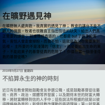
在曠野遇見神
在曠野無人處奔跑，我真實的遇見了神； 教會的講台不能不
顧人的情面，牧者也很難直言指出信徒的缺失、給出人們真
正需要的諍言； 就連標榜真道的、也都是 buf 了許多的客
氣，害怕人會走會掉粉，而我不怕、這就是為何你需要來到
這裡。 主所要的不是淺薄的「信主」，而是要結出生命的果
子，不能結果子的基督徒真的危險了！ 你還在當一個僅僅得
救的基督徒嗎?
2018年9月27日 星期四
不掐算永生的神的時刻
近日有些教會開始鼓勵會友參選公職，或是鼓勵基督徒往藝
術、商界、政治、媒體等界發展；以及期待末世的財富大轉
移，將財富轉移到信的人手中；這些說法所根據的就是以彼
得魏格納為首的，新使徒教改運動的兩項理論，第一就是基