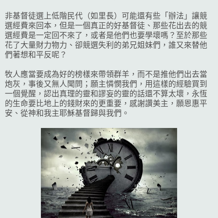
非基督徒選上低階民代（如里長）可能還有些「辦法」讓競
選經費來回本，但是一個真正的好基督徒、那些花出去的競
選經費是一定回不來了，或者是他們也要學壞嗎？至於那些
花了大量財力物力、卻競選失利的弟兄姐妹們，誰又來替他
們著想和平反呢？
牧人應當要成為好的榜樣來帶領群羊，而不是推他們出去當
炮灰，事後又無人聞問；願主憐憫我們，用這樣的經驗買到
一個覺醒，認出真理的靈和謬妄的靈的話還不算太壞，永恆
的生命要比地上的錢財來的更重要，感謝讚美主，願恩惠平
安、從神和我主耶穌基督歸與我們。