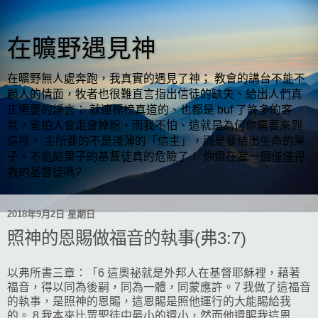
在曠野遇見神
在曠野無人處奔跑，我真實的遇見了神； 教會的講台不能不
顧人的情面，牧者也很難直言指出信徒的缺失、給出人們真
正需要的諍言； 就連標榜真道的、也都是 buf 了許多的客
氣，害怕人會走會掉粉，而我不怕、這就是為何你需要來到
這裡。 主所要的不是淺薄的「信主」，而是要結出生命的果
子，不能結果子的基督徒真的危險了！ 你還在當一個僅僅得
救的基督徒嗎?
2018年9月2日 星期日
照神的恩賜做福音的執事(弗3:7)
以弗所書三章：「6 這奧祕就是外邦人在基督耶穌裡，藉著
福音，得以同為後嗣，同為一體，同蒙應許。7 我做了這福音
的執事，是照神的恩賜，這恩賜是照他運行的大能賜給我
的。 8 我本來比眾聖徒中最小的還小，然而他還賜我這恩