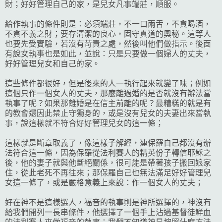
財；好好管理自己的家，是兒女凡事端莊，順服。
給作執事的條件則是：必須端莊，不一口兩舌，不貪喝酒，
不貪不義之財；要存清潔的良心，固守真道的奧秘。這等人
也要先受實驗，若沒有苛責之處，然後叫他們做指示。後面
有說女執事也是如此，並說：只是只要做一個婦人的丈夫，
好好管理兒女和自己的家。
這些條件都很好，但是後來的人一執行起來就變了味；例如
這個只作一個女人的丈夫，那麼離過婚的是否就沒有辦法當
執事了呢？如果那離婚是在信主前離的呢？最糟糕的就是有
的教會還因此禁止守獨身的，或是沒有兒女的夫妻出來當執
事，說這樣就不符合好好管理兒女的這一條；
這樣就是斷章取義了，像這樣子解經，連保羅自己都沒有辦
法符合這一條，因為保羅從法利賽人的精英份子轉信耶穌之
後，他的妻子就與他斷絕關係，很可能是帶著孩子搬回娘家
住，從此老死不再往來；那保羅自己也無法滿足好好管理兒
女這一條了，或是嚴格意義上來說：作一個女人的丈夫；
好在神不是這樣選人，福音的執事則是神所選擇的，神沒有
給我們開列一長串條件，他選擇了一個手上沾過基督徒鮮血