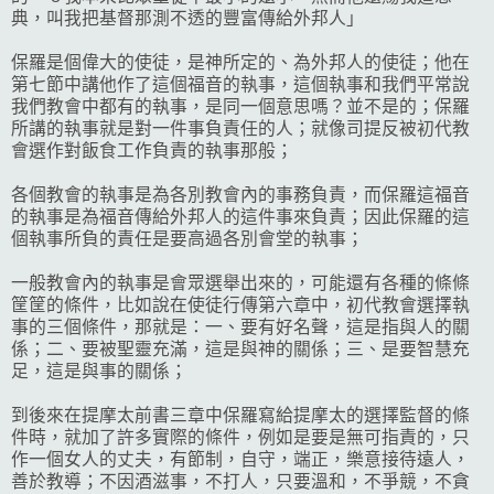
典，叫我把基督那測不透的豐富傳給外邦人」
保羅是個偉大的使徒，是神所定的、為外邦人的使徒；他在
第七節中講他作了這個福音的執事，這個執事和我們平常說
我們教會中都有的執事，是同一個意思嗎？並不是的；保羅
所講的執事就是對一件事負責任的人；就像司提反被初代教
會選作對飯食工作負責的執事那般；
各個教會的執事是為各別教會內的事務負責，而保羅這福音
的執事是為福音傳給外邦人的這件事來負責；因此保羅的這
個執事所負的責任是要高過各別會堂的執事；
一般教會內的執事是會眾選舉出來的，可能還有各種的條條
筐筐的條件，比如說在使徒行傳第六章中，初代教會選擇執
事的三個條件，那就是：一、要有好名聲，這是指與人的關
係；二、要被聖靈充滿，這是與神的關係；三、是要智慧充
足，這是與事的關係；
到後來在提摩太前書三章中保羅寫給提摩太的選擇監督的條
件時，就加了許多實際的條件，例如是要是無可指責的，只
作一個女人的丈夫，有節制，自守，端正，樂意接待遠人，
善於教導；不因酒滋事，不打人，只要溫和，不爭競，不貪